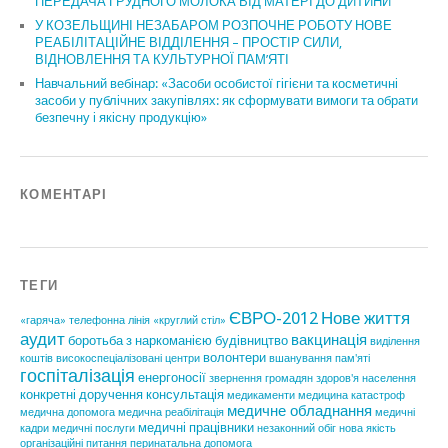
ПЕРЕДАЧА ГРУДНОГО МОЛОКА ВІД МАТЕРІ ДО ДИТИНИ
У КОЗЕЛЬЩИНІ НЕЗАБАРОМ РОЗПОЧНЕ РОБОТУ НОВЕ
РЕАБІЛІТАЦІЙНЕ ВІДДІЛЕННЯ – ПРОСТІР СИЛИ,
ВІДНОВЛЕННЯ ТА КУЛЬТУРНОЇ ПАМ’ЯТІ
Навчальний вебінар: «Засоби особистої гігієни та косметичні
засоби у публічних закупівлях: як сформувати вимоги та обрати
безпечну і якісну продукцію»
КОМЕНТАРІ
ТЕГИ
ЄВРО-2012
Нове життя
«гаряча» телефонна лінія
«круглий стіл»
аудит
вакцинація
боротьба з наркоманією
будівництво
виділення
волонтери
коштів
високоспеціалізовані центри
вшанування пам'яті
госпіталізація
енергоносії
звернення громадян
здоров'я населення
конкретні доручення
консультація
медикаменти
медицина катастроф
медичне обладнання
медична допомога
медична реабілітація
медичні
медичні працівники
кадри
медичні послуги
незаконний обіг
нова якість
організаційні питання
перинатальна допомога