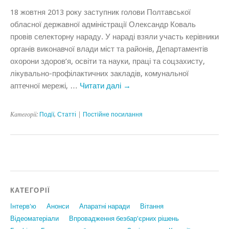
18 жовтня 2013 року заступник голови Полтавської
обласної державної адміністрації Олександр Коваль
провів селекторну нараду. У нараді взяли участь керівники
органів виконавчої влади міст та районів, Департаментів
охорони здоров’я, освіти та науки, праці та соцзахисту,
лікувально-профілактичних закладів, комунальної
аптечної мережі, …
Читати далі
→
Категорії:
Події
,
Статтi
|
Постійне посилання
КАТЕГОРІЇ
Інтерв'ю
Анонси
Апаратні наради
Вiтання
Відеоматеріали
Впровадження безбар'єрних рішень