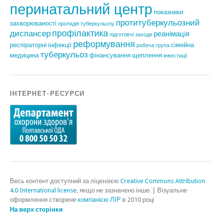
перинатальний центр
показники
протитуберкульозний
захворюваності
протидія туберкульозу
профілактика
диспансер
реанімація
підготовчі заходи
реформування
респіраторні інфекції
сімейна
робоча група
туберкульоз
медицина
фінансування
щеплення
інвестиції
ІНТЕРНЕТ-РЕСУРСИ
Весь контент доступний за ліцензією
Creative Commons Attribution
4.0 International license
, якщо не зазначено інше.
|
Візуальне
оформлення створене
компанією ЛІР
в 2010 році
На верх сторінки