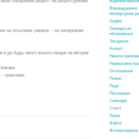
ипише паперовий рецепт на рецептурному
Відеоматеріали
Впровадження
безбар'єрних р
Графiк
Громадське
Ліки на пільгових умовах – за паперовим
обговорення
Засідання
Колегії
ся до будь-якого іншого лікаря за місцем
Некатегоризов
Нормативна ба
ʼязкова
Оголошення
а – можлива
Плани
Події
Посилання
Семінари
Статтi
Укази
Файли
Фотоматеріали