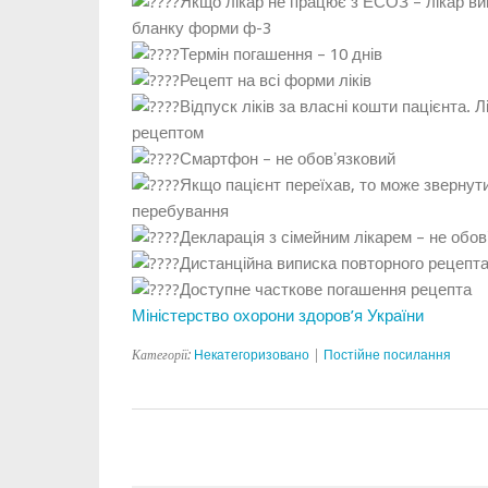
Якщо лікар не працює з ЕСОЗ – лікар в
бланку форми ф-3
Термін погашення – 10 днів
Рецепт на всі форми ліків
Відпуск ліків за власні кошти пацієнта. 
рецептом
Смартфон – не обовʼязковий
Якщо пацієнт переїхав, то може звернути
перебування
Декларація з сімейним лікарем – не обов
Дистанційна виписка повторного рецепт
Доступне часткове погашення рецепта
Міністерство охорони здоров’я України
Категорії:
Некатегоризовано
|
Постійне посилання