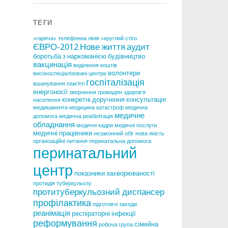
ТЕГИ
«гаряча» телефонна лінія
«круглий стіл»
ЄВРО-2012
Нове життя
аудит
боротьба з наркоманією
будівництво
вакцинація
виділення коштів
волонтери
високоспеціалізовані центри
госпіталізація
вшанування пам'яті
енергоносії
звернення громадян
здоров'я
конкретні доручення
консультація
населення
медикаменти
медицина катастроф
медична
медичне
допомога
медична реабілітація
обладнання
медичні кадри
медичні послуги
медичні працівники
незаконний обіг
нова якість
організаційні питання
перинатальна допомога
перинатальний
центр
показники захворюваності
протидія туберкульозу
протитуберкульозний диспансер
профілактика
підготовчі заходи
реанімація
респіраторні інфекції
реформування
сімейна
робоча група