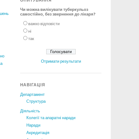
ОПИТУВАННЯ
Чи можна вилікувати туберкульоз
ішень
самостійно, без звернення до лікаря?
важко відповісти
ні
так
ано
Отримати результати
за
НАВІГАЦІЯ
Департамент
Структура
Діяльність
Колегії та апаратні наради
Наради
Акредитація