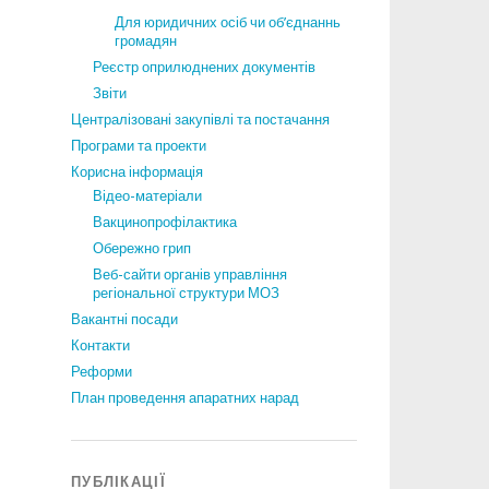
Для юридичних осіб чи об’єднаннь
громадян
Реєстр оприлюднених документів
Звіти
Централізовані закупівлі та постачання
Програми та проекти
Корисна інформація
Відео-матеріали
Вакцинопрофілактика
Обережно грип
Веб-сайти органів управління
регіональної структури МОЗ
Вакантні посади
Контакти
Реформи
План проведення апаратних нарад
ПУБЛІКАЦІЇ