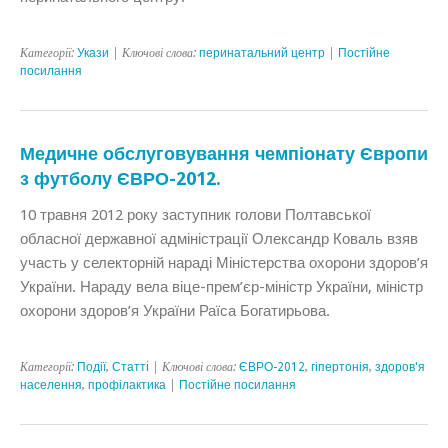
Категорії:
Укази
| Ключові слова:
перинатальний центр
|
Постійне
посилання
Медичне обслуговування чемпіонату Європи
з футболу ЄВРО-2012.
10 травня 2012 року заступник голови Полтавської
обласної державної адміністрації Олександр Коваль взяв
участь у селекторній нараді Міністерства охорони здоров’я
України. Нараду вела віце-прем’єр-міністр України, міністр
охорони здоров’я України Раїса Богатирьова.
Категорії:
Події
,
Статтi
| Ключові слова:
ЄВРО-2012
,
гіпертонія
,
здоров'я
населення
,
профілактика
|
Постійне посилання