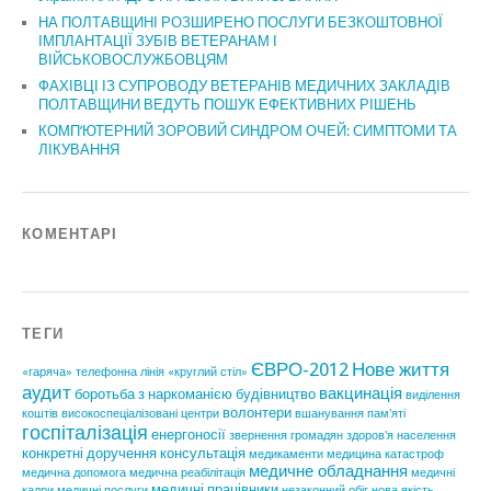
НА ПОЛТАВЩИНІ РОЗШИРЕНО ПОСЛУГИ БЕЗКОШТОВНОЇ
ІМПЛАНТАЦІЇ ЗУБІВ ВЕТЕРАНАМ І
ВІЙСЬКОВОСЛУЖБОВЦЯМ
ФАХІВЦІ ІЗ СУПРОВОДУ ВЕТЕРАНІВ МЕДИЧНИХ ЗАКЛАДІВ
ПОЛТАВЩИНИ ВЕДУТЬ ПОШУК ЕФЕКТИВНИХ РІШЕНЬ
КОМП’ЮТЕРНИЙ ЗОРОВИЙ СИНДРОМ ОЧЕЙ: СИМПТОМИ ТА
ЛІКУВАННЯ
КОМЕНТАРІ
ТЕГИ
ЄВРО-2012
Нове життя
«гаряча» телефонна лінія
«круглий стіл»
аудит
вакцинація
боротьба з наркоманією
будівництво
виділення
волонтери
коштів
високоспеціалізовані центри
вшанування пам'яті
госпіталізація
енергоносії
звернення громадян
здоров'я населення
конкретні доручення
консультація
медикаменти
медицина катастроф
медичне обладнання
медична допомога
медична реабілітація
медичні
медичні працівники
кадри
медичні послуги
незаконний обіг
нова якість