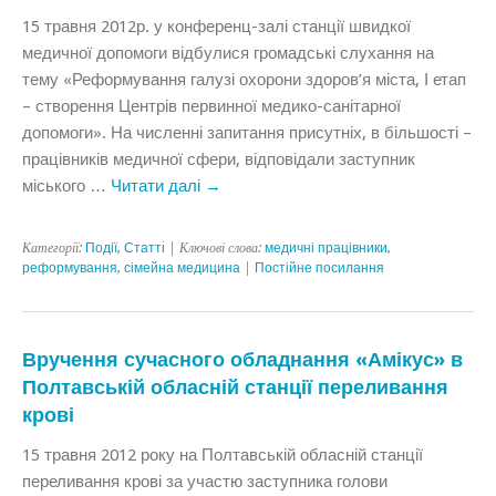
15 травня 2012р. у конференц-залі станції швидкої
медичної допомоги відбулися громадські слухання на
тему «Реформування галузі охорони здоров’я міста, І етап
– створення Центрів первинної медико-санітарної
допомоги». На численні запитання присутніх, в більшості –
працівників медичної сфери, відповідали заступник
міського …
Читати далі
→
Категорії:
Події
,
Статтi
| Ключові слова:
медичні працівники
,
реформування
,
сімейна медицина
|
Постійне посилання
Вручення сучасного обладнання «Амікус» в
Полтавській обласній станції переливання
крові
15 травня 2012 року на Полтавській обласній станції
переливання крові за участю заступника голови