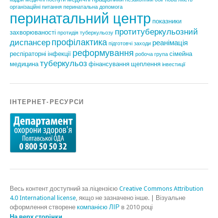
організаційні питання
перинатальна допомога
перинатальний центр
показники
протитуберкульозний
захворюваності
протидія туберкульозу
профілактика
диспансер
реанімація
підготовчі заходи
реформування
респіраторні інфекції
сімейна
робоча група
туберкульоз
медицина
фінансування
щеплення
інвестиції
ІНТЕРНЕТ-РЕСУРСИ
Весь контент доступний за ліцензією
Creative Commons Attribution
4.0 International license
, якщо не зазначено інше.
|
Візуальне
оформлення створене
компанією ЛІР
в 2010 році
На верх сторінки