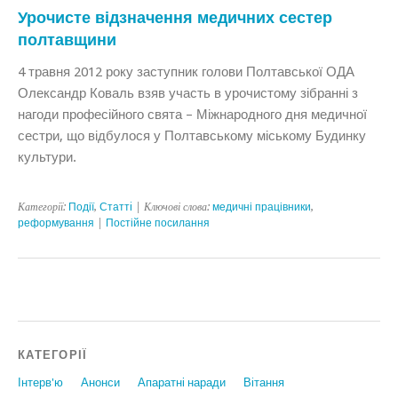
Урочисте відзначення медичних сестер
полтавщини
4 травня 2012 року заступник голови Полтавської ОДА
Олександр Коваль взяв участь в урочистому зібранні з
нагоди професійного свята – Міжнародного дня медичної
сестри, що відбулося у Полтавському міському Будинку
культури.
Категорії:
Події
,
Статтi
| Ключові слова:
медичні працівники
,
реформування
|
Постійне посилання
КАТЕГОРІЇ
Інтерв'ю
Анонси
Апаратні наради
Вiтання