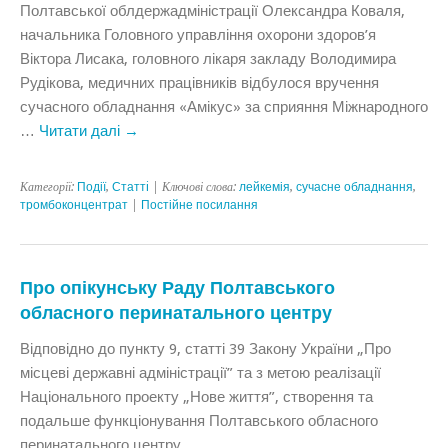
Полтавської облдержадміністрації Олександра Коваля,
начальника Головного управління охорони здоров’я
Віктора Лисака, головного лікаря закладу Володимира
Рудікова, медичних працівників відбулося вручення
сучасного обладнання «Амікус» за сприяння Міжнародного
…
Читати далі
→
Категорії:
Події
,
Статтi
| Ключові слова:
лейкемія
,
сучасне обладнання
,
тромбоконцентрат
|
Постійне посилання
Про опікунську Раду Полтавського
обласного перинатального центру
Відповідно до пункту 9, статті 39 Закону України „Про
місцеві державні адміністрації” та з метою реалізації
Національного проекту „Нове життя”, створення та
подальше функціонування Полтавського обласного
перинатального центру.