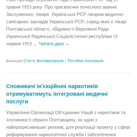
травня 1953 року Про присвоєння почесного звання
Заслуженого лікаря Української РСР лікарям медично-
санітарних закладів Української РСР, серед яких є лікарі
Полтавської області, «Відомості Верховної Ради
Української Радянської Соціалістичної республіки 15
червня 1953 …
Читати далі
→
Категорії:
Статтi
,
Фотоматеріали
|
Постійне посилання
Споживачі ін’єкційних наркотиків
отримуватимуть інтегровані медичні
послуги
Управління Організації Об’єднаних Націй з наркотиків та
злочинності обрало Полтавщину, як один з
найпрогресивніших регіонів, для реалізації проекту у сфері
реформування наркологічної служби і забезпечення