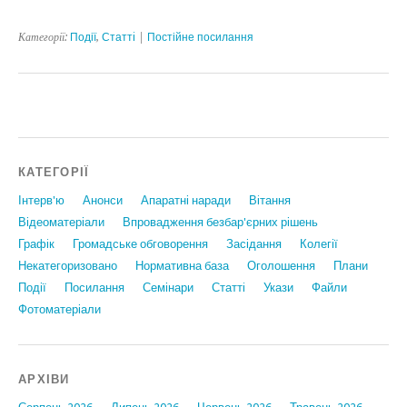
Категорії:
Події
,
Статтi
|
Постійне посилання
КАТЕГОРІЇ
Інтерв'ю
Анонси
Апаратні наради
Вiтання
Відеоматеріали
Впровадження безбар'єрних рішень
Графiк
Громадське обговорення
Засідання
Колегії
Некатегоризовано
Нормативна база
Оголошення
Плани
Події
Посилання
Семінари
Статтi
Укази
Файли
Фотоматеріали
АРХІВИ