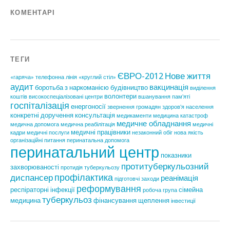
КОМЕНТАРІ
ТЕГИ
ЄВРО-2012
Нове життя
«гаряча» телефонна лінія
«круглий стіл»
аудит
вакцинація
боротьба з наркоманією
будівництво
виділення
волонтери
коштів
високоспеціалізовані центри
вшанування пам'яті
госпіталізація
енергоносії
звернення громадян
здоров'я населення
конкретні доручення
консультація
медикаменти
медицина катастроф
медичне обладнання
медична допомога
медична реабілітація
медичні
медичні працівники
кадри
медичні послуги
незаконний обіг
нова якість
організаційні питання
перинатальна допомога
перинатальний центр
показники
протитуберкульозний
захворюваності
протидія туберкульозу
профілактика
диспансер
реанімація
підготовчі заходи
реформування
респіраторні інфекції
сімейна
робоча група
туберкульоз
медицина
фінансування
щеплення
інвестиції