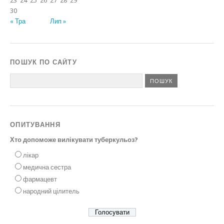
23
24
25
26
27
28
29
30
« Тра
Лип »
ПОШУК ПО САЙТУ
ОПИТУВАННЯ
Хто допоможе вилікувати туберкульоз?
лікар
медична сестра
фармацевт
народний цілитель