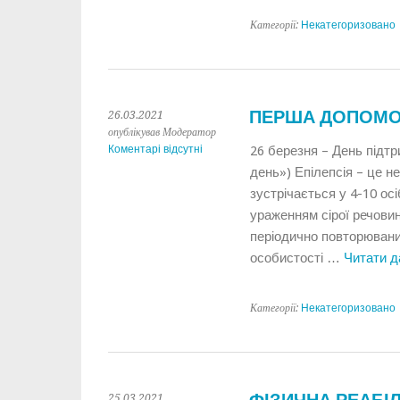
Категорії:
Некатегоризовано
ПЕРША ДОПОМОГ
26.03.2021
опублікував Модератор
Коментарі відсутні
26 березня – День підтр
день») Епілепсія – це н
зустрічається у 4-10 ос
ураженням сірої речовин
періодично повторюван
особистості …
Читати д
Категорії:
Некатегоризовано
25.03.2021