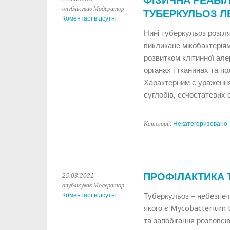
ФІЗИЧНА РЕАБІЛ
опублікував Модератор
ТУБЕРКУЛЬОЗ Л
Коментарі відсутні
Нині туберкульоз розгл
викликане мікобактерія
розвитком клітинної але
органах і тканинах та п
Характерним є ураження 
суглобів, сечостатевих о
Категорії:
Некатегоризовано
ПРОФІЛАКТИКА 
25.03.2021
опублікував Модератор
Коментарі відсутні
Туберкульоз – небезпеч
якого є Mycobacterium 
та запобігання розповс