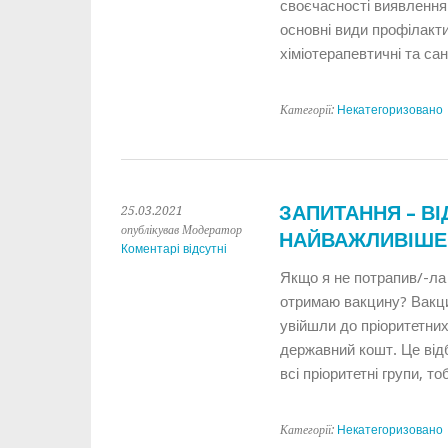
своєчасності виявлення 
основні види профілакти
хіміотерапевтичні та сан
Категорії:
Некатегоризовано
ЗАПИТАННЯ – ВІД
25.03.2021
опублікував Модератор
НАЙВАЖЛИВІШЕ
Коментарі відсутні
Якщо я не потрапив/-ла 
отримаю вакцину? Вакци
увійшли до пріоритетних
державний кошт. Це від
всі пріоритетні групи, т
Категорії:
Некатегоризовано