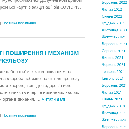
ї імунопрофілактики долучені нові цільові
Березень 2022
рожньої карти з вакцинації від COVID-19.
Лютий 2022
Січень 2022
Грудень 2021
|
Постійне посилання
Листопад 2021
Жовтень 2021
Вересень 2021
Серпень 2021
І ПОШИРЕННЯ І МЕХАНІЗМ
Липень 2021
РКУЛЬОЗУ
Червень 2021
 день боротьби із захворюванням на
Травень 2021
йна хвороба небезпечна як для прогнозу
Квітень 2021
ого хворого, так і для здоров’я його
Березень 2021
 росте кількість вперше виявлених хворих
Лютий 2021
 органів дихання, …
Читати далі
→
Січень 2021
Грудень 2020
Листопад 2020
|
Постійне посилання
Жовтень 2020
Вересень 2020