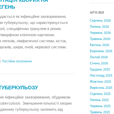
ІТАЦІЯ ХВОРИХ НА
ЕГЕНЬ
АРХІВИ
ядається як інфекційне захворювання,
Серпень 2026
ми туберкульозу, що характеризується
Липень 2026
ргії, специфічних гранулем в різних
Червень 2026
оліморфною клінічною картиною.
Травень 2026
легенів, лімфатичної системи, кісток,
Квітень 2026
рганів, шкіри, очей, нервової системи.
Березень 2026
Лютий 2026
|
Постійне посилання
Січень 2026
Грудень 2025
Листопад 2025
Жовтень 2025
ТУБЕРКУЛЬОЗУ
Вересень 2025
Серпень 2025
не інфекційне захворювання, збудником
Липень 2025
tuberculosis Зменшення кількості хворих
Червень 2025
юдженню туберкульозу залежить від
Травень 2025