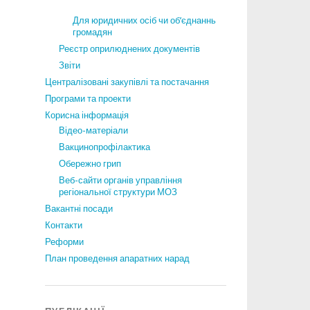
Для юридичних осіб чи об’єднаннь
громадян
Реєстр оприлюднених документів
Звіти
Централізовані закупівлі та постачання
Програми та проекти
Корисна інформація
Відео-матеріали
Вакцинопрофілактика
Обережно грип
Веб-сайти органів управління
регіональної структури МОЗ
Вакантні посади
Контакти
Реформи
План проведення апаратних нарад