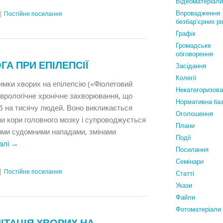
Відеоматеріали
Впровадження
|
Постійне посилання
безбар'єрних р
Графiк
Громадське
обговорення
А ПРИ ЕПІЛЕПСІЇ
Засідання
Колегії
имки хворих на епілепсію («Фіолетовий
Некатегоризов
еврологічне хронічне захворювання, що
Нормативна ба
іб на тисячу людей. Воно викликається
Оголошення
и кори головного мозку і супроводжується
Плани
ими судомними нападами, змінами
Події
алі
→
Посилання
Семінари
|
Постійне посилання
Статтi
Укази
Файли
Фотоматеріали