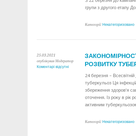
З 22 березня до кампані
групи з другого етапу До
Категорії:
Некатегоризовано
ЗАКОНОМІРНОСТ
25.03.2021
опублікував Модератор
РОЗВИТКУ ТУБЕ
Коментарі відсутні
24 березня – Всесвітній
туберкульоз Ця інфекці
збереження здоров’я сам
оточення. Із року в рік
активним туберкульозом
Категорії:
Некатегоризовано