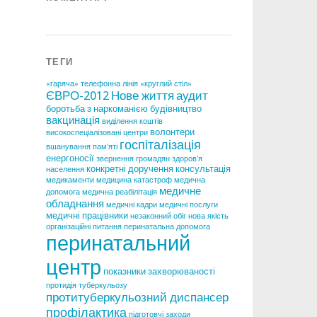
ТЕГИ
«гаряча» телефонна лінія
«круглий стіл»
ЄВРО-2012
Нове життя
аудит
боротьба з наркоманією
будівництво
вакцинація
виділення коштів
волонтери
високоспеціалізовані центри
госпіталізація
вшанування пам'яті
енергоносії
звернення громадян
здоров'я
конкретні доручення
консультація
населення
медикаменти
медицина катастроф
медична
медичне
допомога
медична реабілітація
обладнання
медичні кадри
медичні послуги
медичні працівники
незаконний обіг
нова якість
організаційні питання
перинатальна допомога
перинатальний
центр
показники захворюваності
протидія туберкульозу
протитуберкульозний диспансер
профілактика
підготовчі заходи