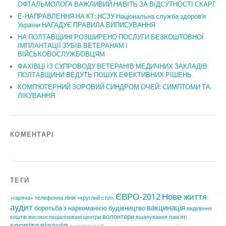
ОФТАЛЬМОЛОГА ВАЖЛИВИЙ НАВІТЬ ЗА ВІДСУТНОСТІ СКАРГ
Е-НАПРАВЛЕННЯ НА КТ: НСЗУ Національна служба здоров’я
України НАГАДУЄ ПРАВИЛА ВИПИСУВАННЯ
НА ПОЛТАВЩИНІ РОЗШИРЕНО ПОСЛУГИ БЕЗКОШТОВНОЇ
ІМПЛАНТАЦІЇ ЗУБІВ ВЕТЕРАНАМ І
ВІЙСЬКОВОСЛУЖБОВЦЯМ
ФАХІВЦІ ІЗ СУПРОВОДУ ВЕТЕРАНІВ МЕДИЧНИХ ЗАКЛАДІВ
ПОЛТАВЩИНИ ВЕДУТЬ ПОШУК ЕФЕКТИВНИХ РІШЕНЬ
КОМП’ЮТЕРНИЙ ЗОРОВИЙ СИНДРОМ ОЧЕЙ: СИМПТОМИ ТА
ЛІКУВАННЯ
КОМЕНТАРІ
ТЕГИ
ЄВРО-2012
Нове життя
«гаряча» телефонна лінія
«круглий стіл»
аудит
вакцинація
боротьба з наркоманією
будівництво
виділення
волонтери
коштів
високоспеціалізовані центри
вшанування пам'яті
госпіталізація