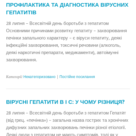
ПРОФІЛАКТИКА ТА ДІАГНОСТИКА ВІРУСНИХ
ГЕПАТИТІВ
28 липня – Всесвітній день боротьби з гепатитом
Основними причинами розвитку гепатиту – захворювання
печінки запального характеру – є віруси гепатиту, деякі
інфекційні захворювання, токсичні речовини (алкоголь,
деякі наркотичні препарати, медикаменти), автоімунні
захворювання.
Категорії:
Некатегоризовано
|
Постійне посилання
ВІРУСНІ ГЕПАТИТИ В І С: У ЧОМУ РІЗНИЦЯ?
28 липня – Всесвітній день боротьби з гепатитом Гепати́т
(від грец. «печінка») – загальна назва гострих та хронічних
дифузних запальних захворювань печінки різної етіології.
Деякі люди з гепатитом не мають симптомів, тоді як у