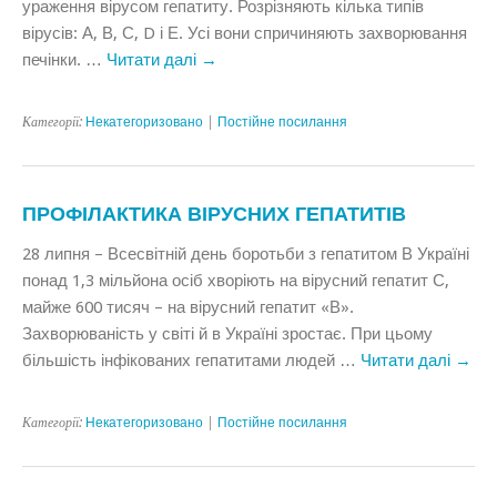
ураження вірусом гепатиту. Розрізняють кілька типів
вірусів: А, В, С, D і Е. Усі вони спричиняють захворювання
печінки. …
Читати далі
→
Категорії:
Некатегоризовано
|
Постійне посилання
ПРОФІЛАКТИКА ВІРУСНИХ ГЕПАТИТІВ
28 липня – Всесвітній день боротьби з гепатитом В Україні
понад 1,3 мільйона осіб хворіють на вірусний гепатит С,
майже 600 тисяч – на вірусний гепатит «В».
Захворюваність у світі й в Україні зростає. При цьому
більшість інфікованих гепатитами людей …
Читати далі
→
Категорії:
Некатегоризовано
|
Постійне посилання