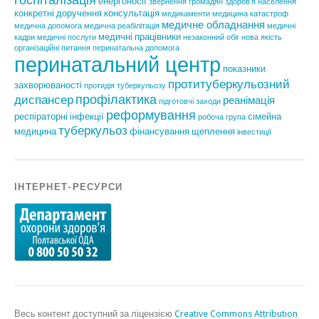
енергоносії
звернення громадян
здоров'я населення
конкретні доручення
консультація
медикаменти
медицина катастроф
медичне обладнання
медична допомога
медична реабілітація
медичні
медичні працівники
кадри
медичні послуги
незаконний обіг
нова якість
організаційні питання
перинатальна допомога
перинатальний центр
показники
протитуберкульозний
захворюваності
протидія туберкульозу
профілактика
диспансер
реанімація
підготовчі заходи
реформування
респіраторні інфекції
сімейна
робоча група
туберкульоз
медицина
фінансування
щеплення
інвестиції
ІНТЕРНЕТ-РЕСУРСИ
Весь контент доступний за ліцензією
Creative Commons Attribution