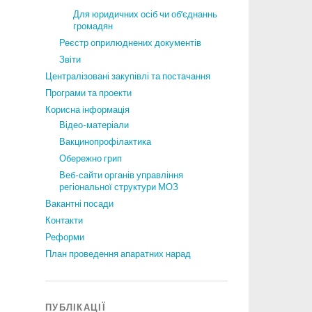
Для юридичних осіб чи об’єднаннь
громадян
Реєстр оприлюднених документів
Звіти
Централізовані закупівлі та постачання
Програми та проекти
Корисна інформація
Відео-матеріали
Вакцинопрофілактика
Обережно грип
Веб-сайти органів управління
регіональної структури МОЗ
Вакантні посади
Контакти
Реформи
План проведення апаратних нарад
ПУБЛІКАЦІЇ