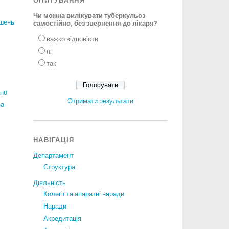
ОПИТУВАННЯ
Чи можна вилікувати туберкульоз
ішень
самостійно, без звернення до лікаря?
важко відповісти
ні
так
ано
Отримати результати
за
НАВІГАЦІЯ
Департамент
Структура
Діяльність
Колегії та апаратні наради
Наради
Акредитація