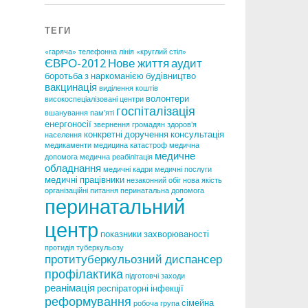
ТЕГИ
«гаряча» телефонна лінія
«круглий стіл»
ЄВРО-2012
Нове життя
аудит
боротьба з наркоманією
будівництво
вакцинація
виділення коштів
волонтери
високоспеціалізовані центри
госпіталізація
вшанування пам'яті
енергоносії
звернення громадян
здоров'я
конкретні доручення
консультація
населення
медикаменти
медицина катастроф
медична
медичне
допомога
медична реабілітація
обладнання
медичні кадри
медичні послуги
медичні працівники
незаконний обіг
нова якість
організаційні питання
перинатальна допомога
перинатальний
центр
показники захворюваності
протидія туберкульозу
протитуберкульозний диспансер
профілактика
підготовчі заходи
реанімація
респіраторні інфекції
реформування
сімейна
робоча група