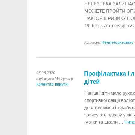
НЕБЕЗПЕКА ЗАЛИШАЄ
МОЖЕТЕ ПРОЙТИ ОП
ФАКТОРІВ РИЗИКУ ПО
19: https://forms.gle/
Категорії:
Некатегоризовано
Профілактика і 
26.06.2020
опублікував Модератор
дітей
Коментарі відсутні
Нинішні діти мало руха
спортивної секції волі
де є телевізор і комп’юте
записують одразу у кіл
гуртки та школи …
Чита