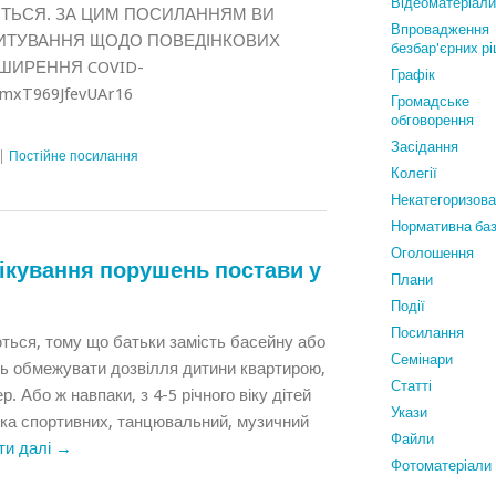
Відеоматеріали
ТЬСЯ. ЗА ЦИМ ПОСИЛАННЯМ ВИ
Впровадження
ИТУВАННЯ ЩОДО ПОВЕДІНКОВИХ
безбар'єрних р
ШИРЕННЯ COVID-
Графiк
VsmxT969JfevUAr16
Громадське
обговорення
Засідання
|
Постійне посилання
Колегії
Некатегоризов
Нормативна ба
Оголошення
лікування порушень постави у
Плани
Події
Посилання
ються, тому що батьки замість басейну або
Семінари
ють обмежувати дозвілля дитини квартирою,
Статтi
р. Або ж навпаки, з 4-5 річного віку дітей
Укази
ька спортивних, танцювальний, музичний
Файли
ти далі
→
Фотоматеріали