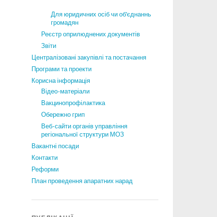
Для юридичних осіб чи об’єднаннь
громадян
Реєстр оприлюднених документів
Звіти
Централізовані закупівлі та постачання
Програми та проекти
Корисна інформація
Відео-матеріали
Вакцинопрофілактика
Обережно грип
Веб-сайти органів управління
регіональної структури МОЗ
Вакантні посади
Контакти
Реформи
План проведення апаратних нарад