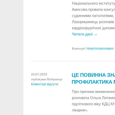
Національного інституту
Амосова провели консул
судинними патологіями,
Лазоришинець розповів 
кардіохірургічної допом
Читати далі
→
Категорії:
Некатегоризовано
ЦЕ ПОВИННА ЗН
10.07.2019
опублікував Модератор
ПРОФІЛАКТИКА 
Коментарі відсутні
Про причини виникнення м
розповіла Ольга Литвине
підліткового віку КДЦ 
лікарня».