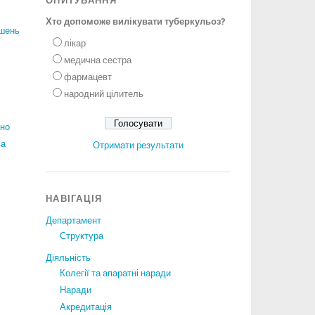
ОПИТУВАННЯ
Хто допоможе вилікувати туберкульоз?
ішень
лікар
медична сестра
фармацевт
народний цілитель
ано
за
Отримати результати
НАВІГАЦІЯ
Департамент
Структура
Діяльність
Колегії та апаратні наради
Наради
Акредитація