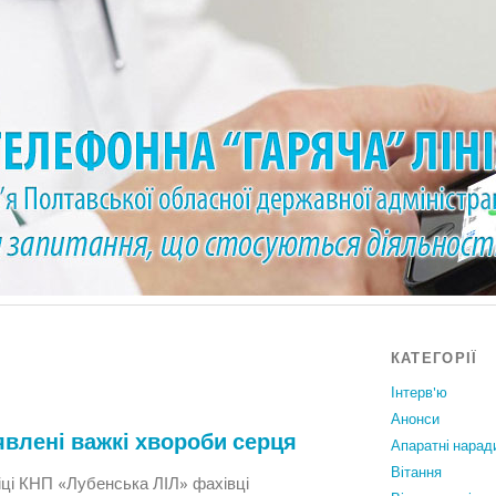
КАТЕГОРІЇ
Інтерв'ю
Анонси
явлені важкі хвороби серця
Апаратні нарад
Вiтання
ніці КНП «Лубенська ЛІЛ» фахівці