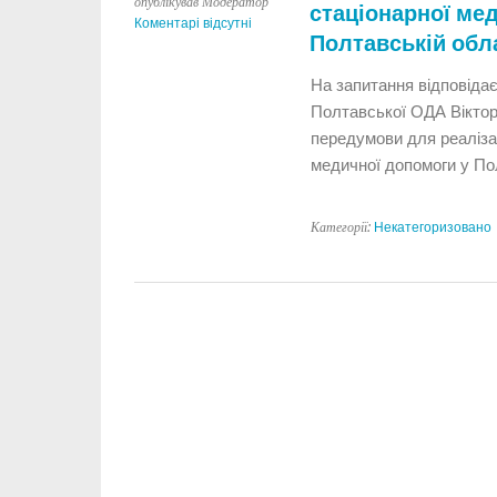
опублікував Модератор
стаціонарної ме
Коментарі відсутні
Полтавській обл
На запитання відповіда
Полтавської ОДА Віктор
передумови для реалізац
медичної допомоги у По
Категорії:
Некатегоризовано