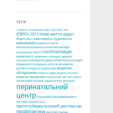
ТЕГИ
«гаряча» телефонна лінія
«круглий стіл»
ЄВРО-2012
Нове життя
аудит
боротьба з наркоманією
будівництво
вакцинація
виділення коштів
волонтери
високоспеціалізовані центри
госпіталізація
вшанування пам'яті
енергоносії
звернення громадян
здоров'я
конкретні доручення
консультація
населення
медикаменти
медицина катастроф
медична
медичне
допомога
медична реабілітація
обладнання
медичні кадри
медичні послуги
медичні працівники
незаконний обіг
нова якість
організаційні питання
перинатальна допомога
перинатальний
центр
показники захворюваності
протидія туберкульозу
протитуберкульозний диспансер
профілактика
підготовчі заходи