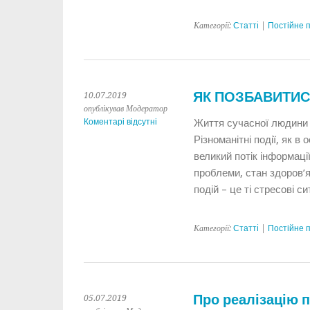
Категорії:
Статтi
|
Постійне 
ЯК ПОЗБАВИТИС
10.07.2019
опублікував Модератор
Коментарі відсутні
Життя сучасної людини 
Різноманітні події, як в 
великий потік інформації
проблеми, стан здоров’я
подій – це ті стресові с
Категорії:
Статтi
|
Постійне 
Про реалізацію п
05.07.2019