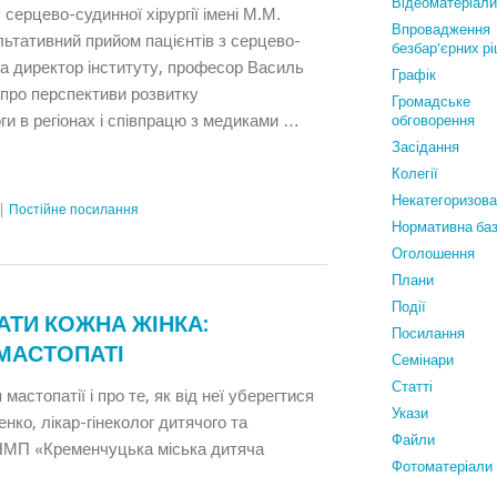
Відеоматеріали
 серцево-судинної хірургії імені М.М.
Впровадження
ьтативний прийом пацієнтів з серцево-
безбар'єрних р
 а директор інституту, професор Василь
Графiк
про перспективи розвитку
Громадське
оги в регіонах і співпрацю з медиками …
обговорення
Засідання
Колегії
Некатегоризов
|
Постійне посилання
Нормативна ба
Оголошення
Плани
Події
АТИ КОЖНА ЖІНКА:
Посилання
МАСТОПАТІ
Семінари
Статтi
астопатії і про те, як від неї уберегтися
Укази
нко, лікар-гінеколог дитячого та
Файли
КНМП «Кременчуцька міська дитяча
Фотоматеріали