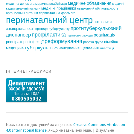
медичне обладнання
медична допомога
медична реабілітація
медичні
медичні працівники
кадри
медичні послуги
незаконний обіг
нова якість
організаційні питання
перинатальна допомога
перинатальний центр
показники
протитуберкульозний
захворюваності
протидія туберкульозу
профілактика
диспансер
реанімація
підготовчі заходи
реформування
респіраторні інфекції
сімейна
робоча група
туберкульоз
медицина
фінансування
щеплення
інвестиції
ІНТЕРНЕТ-РЕСУРСИ
Весь контент доступний за ліцензією
Creative Commons Attribution
4.0 International license
, якщо не зазначено інше.
|
Візуальне