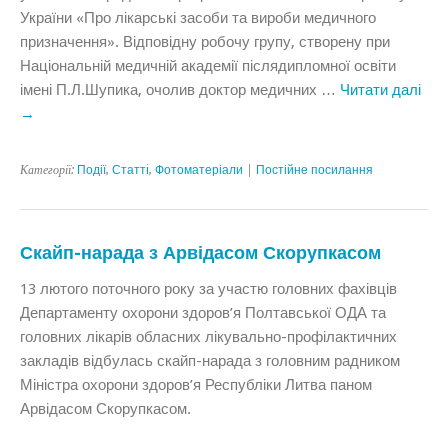
України «Про лікарські засоби та вироби медичного
призначення». Відповідну робочу групу, створену при
Національній медичній академії післядипломної освіти
імені П.Л.Шупика, очолив доктор медичних …
Читати далі
→
Категорії:
Події
,
Статтi
,
Фотоматеріали
|
Постійне посилання
Скайп-нарада з Арвідасом Скорупкасом
13 лютого поточного року за участю головних фахівців
Департаменту охорони здоров’я Полтавської ОДА та
головних лікарів обласних лікувально-профілактичних
закладів відбулась скайп-нарада з головним радником
Міністра охорони здоров’я Республіки Литва паном
Арвідасом Скорупкасом.