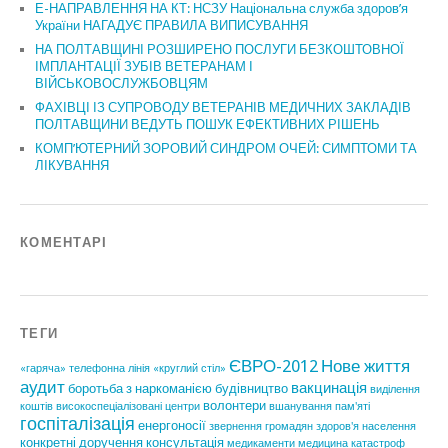
Е-НАПРАВЛЕННЯ НА КТ: НСЗУ Національна служба здоров’я
України НАГАДУЄ ПРАВИЛА ВИПИСУВАННЯ
НА ПОЛТАВЩИНІ РОЗШИРЕНО ПОСЛУГИ БЕЗКОШТОВНОЇ
ІМПЛАНТАЦІЇ ЗУБІВ ВЕТЕРАНАМ І
ВІЙСЬКОВОСЛУЖБОВЦЯМ
ФАХІВЦІ ІЗ СУПРОВОДУ ВЕТЕРАНІВ МЕДИЧНИХ ЗАКЛАДІВ
ПОЛТАВЩИНИ ВЕДУТЬ ПОШУК ЕФЕКТИВНИХ РІШЕНЬ
КОМП’ЮТЕРНИЙ ЗОРОВИЙ СИНДРОМ ОЧЕЙ: СИМПТОМИ ТА
ЛІКУВАННЯ
КОМЕНТАРІ
ТЕГИ
ЄВРО-2012
Нове життя
«гаряча» телефонна лінія
«круглий стіл»
аудит
вакцинація
боротьба з наркоманією
будівництво
виділення
волонтери
коштів
високоспеціалізовані центри
вшанування пам'яті
госпіталізація
енергоносії
звернення громадян
здоров'я населення
конкретні доручення
консультація
медикаменти
медицина катастроф