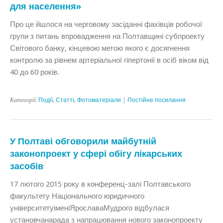
для населення»
Про це йшлося на черговому засіданні фахівців робочої
групи з питань впровадження на Полтавщині субпроекту
Світового банку, кінцевою метою якого є досягнення
контролю за рівнем артеріальної гіпертонії в осіб віком від
40 до 60 років.
Категорії:
Події
,
Статтi
,
Фотоматеріали
|
Постійне посилання
У Полтаві обговорили майбутній
законопроект у сфері обігу лікарських
засобів
17 лютого 2015 року в конференц-залі Полтавського
факультету Національного юридичного
університетуіменіЯрославаМудрого відбулася
установчанарада з напрацювання нового законопроекту