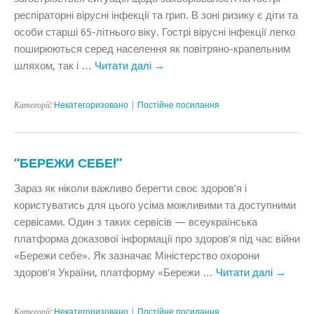
респіраторні вірусні інфекції та грип. В зоні ризику є діти та
особи старші 65-літнього віку. Гострі вірусні інфекції легко
поширюються серед населення як повітряно-крапельним
шляхом, так і …
Читати далі
→
Категорії:
Некатегоризовано
|
Постійне посилання
“БЕРЕЖИ СЕБЕ!”
Зараз як ніколи важливо берегти своє здоров’я і
користуватись для цього усіма можливими та доступними
сервісами. Один з таких сервісів — всеукраїнська
платформа доказової інформації про здоров’я під час війни
«Бережи себе». Як зазначає Міністерство охорони
здоров’я України, платформу «Бережи …
Читати далі
→
Категорії:
Некатегоризовано
|
Постійне посилання