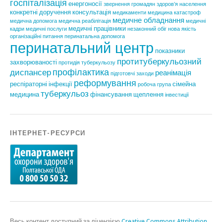
госпіталізація
енергоносії
звернення громадян
здоров'я населення
конкретні доручення
консультація
медикаменти
медицина катастроф
медичне обладнання
медична допомога
медична реабілітація
медичні
медичні працівники
кадри
медичні послуги
незаконний обіг
нова якість
організаційні питання
перинатальна допомога
перинатальний центр
показники
протитуберкульозний
захворюваності
протидія туберкульозу
профілактика
диспансер
реанімація
підготовчі заходи
реформування
респіраторні інфекції
сімейна
робоча група
туберкульоз
медицина
фінансування
щеплення
інвестиції
ІНТЕРНЕТ-РЕСУРСИ
Весь контент доступний за ліцензією
Creative Commons Attribution