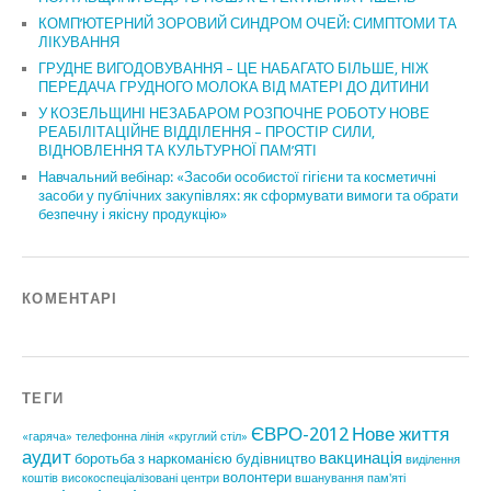
КОМП’ЮТЕРНИЙ ЗОРОВИЙ СИНДРОМ ОЧЕЙ: СИМПТОМИ ТА
ЛІКУВАННЯ
ГРУДНЕ ВИГОДОВУВАННЯ – ЦЕ НАБАГАТО БІЛЬШЕ, НІЖ
ПЕРЕДАЧА ГРУДНОГО МОЛОКА ВІД МАТЕРІ ДО ДИТИНИ
У КОЗЕЛЬЩИНІ НЕЗАБАРОМ РОЗПОЧНЕ РОБОТУ НОВЕ
РЕАБІЛІТАЦІЙНЕ ВІДДІЛЕННЯ – ПРОСТІР СИЛИ,
ВІДНОВЛЕННЯ ТА КУЛЬТУРНОЇ ПАМ’ЯТІ
Навчальний вебінар: «Засоби особистої гігієни та косметичні
засоби у публічних закупівлях: як сформувати вимоги та обрати
безпечну і якісну продукцію»
КОМЕНТАРІ
ТЕГИ
ЄВРО-2012
Нове життя
«гаряча» телефонна лінія
«круглий стіл»
аудит
вакцинація
боротьба з наркоманією
будівництво
виділення
волонтери
коштів
високоспеціалізовані центри
вшанування пам'яті