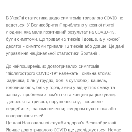
В Україні статистика щодо симптомів тривалого COVID не
ведеться. У Великобританії приблизно у кожної п’ятої
людини, яка мала позитивний результат на COVID-19,
були симптоми, що тривали 5 тижнів і довше, а у кожної
десятої – симптоми тривали 12 тижнів або довше. Це дані
управління національної статистики Британії .
До найпоширеніших довготривалих симптомів
“післягострого COVID-19” належать: сильна втома;
задишка, біль у грудях, болі в суглобах; кашель,
головний біль, біль у горлі, зміни у відчуттях смаку та
запаху; проблеми з пам’яттю та концентрацією уваги;
депресія та тривога, порушення сну; посилене
серцебиття; запаморочення; синдром сухого ока або
почервоніння очей.
Це дані Національної служби здоров’я Великобританії.
Явище довготривалого COVID ще досліджується. Немає