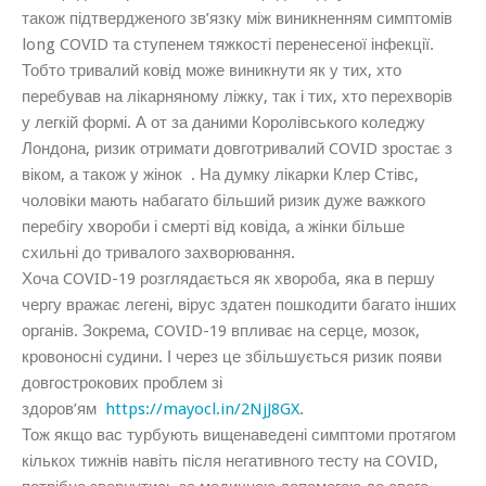
також підтвердженого зв’язку між виникненням симптомів
long COVID та ступенем тяжкості перенесеної інфекції.
Тобто тривалий ковід може виникнути як у тих, хто
перебував на лікарняному ліжку, так і тих, хто перехворів
у легкій формі. А от за даними Королівського коледжу
Лондона, ризик отримати довготривалий COVID зростає з
віком, а також у жінок . На думку лікарки Клер Стівс,
чоловіки мають набагато більший ризик дуже важкого
перебігу хвороби і смерті від ковіда, а жінки більше
схильні до тривалого захворювання.
Хоча COVID-19 розглядається як хвороба, яка в першу
чергу вражає легені, вірус здатен пошкодити багато інших
органів. Зокрема, COVID-19 впливає на серце, мозок,
кровоносні судини. І через це збільшується ризик появи
довгострокових проблем зі
здоров’ям
https://mayocl.in/2NjJ8GX
.
Тож якщо вас турбують вищенаведені симптоми протягом
кількох тижнів навіть після негативного тесту на COVID,