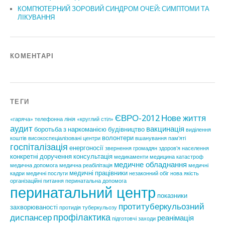
КОМП’ЮТЕРНИЙ ЗОРОВИЙ СИНДРОМ ОЧЕЙ: СИМПТОМИ ТА
ЛІКУВАННЯ
КОМЕНТАРІ
ТЕГИ
ЄВРО-2012
Нове життя
«гаряча» телефонна лінія
«круглий стіл»
аудит
вакцинація
боротьба з наркоманією
будівництво
виділення
волонтери
коштів
високоспеціалізовані центри
вшанування пам'яті
госпіталізація
енергоносії
звернення громадян
здоров'я населення
конкретні доручення
консультація
медикаменти
медицина катастроф
медичне обладнання
медична допомога
медична реабілітація
медичні
медичні працівники
кадри
медичні послуги
незаконний обіг
нова якість
організаційні питання
перинатальна допомога
перинатальний центр
показники
протитуберкульозний
захворюваності
протидія туберкульозу
профілактика
диспансер
реанімація
підготовчі заходи