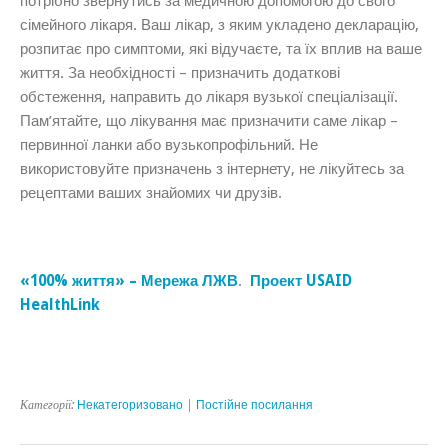
потрібно звернутись за медичною допомогою до свого
сімейного лікаря. Ваш лікар, з яким укладено декларацію,
розпитає про симптоми, які відучаєте, та їх вплив на ваше
життя. За необхідності – призначить додаткові
обстеження, направить до лікаря вузької спеціалізації.
Пам’ятайте, що лікування має призначити саме лікар –
первинної ланки або вузькопрофільний. Не
використовуйте призначень з інтернету, не лікуйтесь за
рецептами ваших знайомих чи друзів.
«100% життя» – Мережа ЛЖВ
.
Проект USAID
HealthLink
Категорії:
Некатегоризовано
|
Постійне посилання