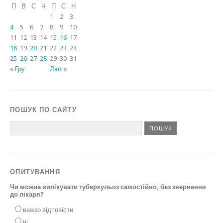
П
В
С
Ч
П
С
Н
1
2
3
4
5
6
7
8
9
10
11
12
13
14
15
16
17
18
19
20
21
22
23
24
25
26
27
28
29
30
31
« Гру
Лют »
ПОШУК ПО САЙТУ
ОПИТУВАННЯ
Чи можна вилікувати туберкульоз самостійно, без звернення
до лікаря?
важко відповісти
ні