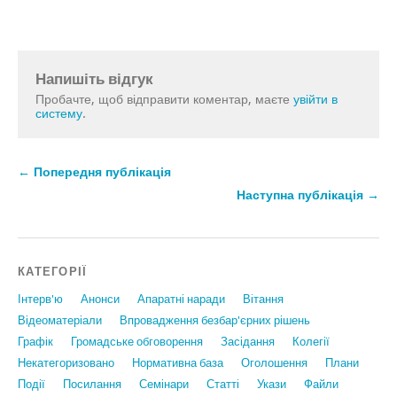
Напишіть відгук
Пробачте, щоб відправити коментар, маєте
увійти в
систему
.
← Попередня публікація
Наступна публікація →
КАТЕГОРІЇ
Інтерв'ю
Анонси
Апаратні наради
Вiтання
Відеоматеріали
Впровадження безбар'єрних рішень
Графiк
Громадське обговорення
Засідання
Колегії
Некатегоризовано
Нормативна база
Оголошення
Плани
Події
Посилання
Семінари
Статтi
Укази
Файли