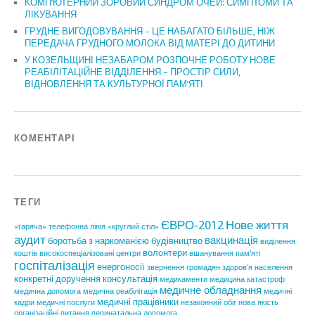
КОМП’ЮТЕРНИЙ ЗОРОВИЙ СИНДРОМ ОЧЕЙ: СИМПТОМИ ТА
ЛІКУВАННЯ
ГРУДНЕ ВИГОДОВУВАННЯ – ЦЕ НАБАГАТО БІЛЬШЕ, НІЖ
ПЕРЕДАЧА ГРУДНОГО МОЛОКА ВІД МАТЕРІ ДО ДИТИНИ
У КОЗЕЛЬЩИНІ НЕЗАБАРОМ РОЗПОЧНЕ РОБОТУ НОВЕ
РЕАБІЛІТАЦІЙНЕ ВІДДІЛЕННЯ – ПРОСТІР СИЛИ,
ВІДНОВЛЕННЯ ТА КУЛЬТУРНОЇ ПАМ’ЯТІ
КОМЕНТАРІ
ТЕГИ
ЄВРО-2012
Нове життя
«гаряча» телефонна лінія
«круглий стіл»
аудит
вакцинація
боротьба з наркоманією
будівництво
виділення
волонтери
коштів
високоспеціалізовані центри
вшанування пам'яті
госпіталізація
енергоносії
звернення громадян
здоров'я населення
конкретні доручення
консультація
медикаменти
медицина катастроф
медичне обладнання
медична допомога
медична реабілітація
медичні
медичні працівники
кадри
медичні послуги
незаконний обіг
нова якість
організаційні питання
перинатальна допомога