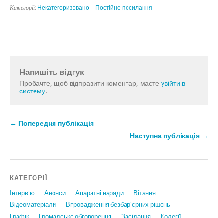
Категорії:
Некатегоризовано
|
Постійне посилання
Напишіть відгук
Пробачте, щоб відправити коментар, маєте
увійти в
систему
.
← Попередня публікація
Наступна публікація →
КАТЕГОРІЇ
Інтерв'ю
Анонси
Апаратні наради
Вiтання
Відеоматеріали
Впровадження безбар'єрних рішень
Графiк
Громадське обговорення
Засідання
Колегії