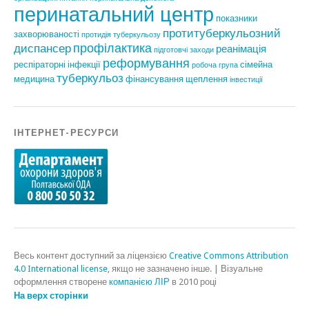
перинатальний центр
показники
протитуберкульозний
захворюваності
протидія туберкульозу
профілактика
диспансер
реанімація
підготовчі заходи
реформування
респіраторні інфекції
сімейна
робоча група
туберкульоз
медицина
фінансування
щеплення
інвестиції
ІНТЕРНЕТ-РЕСУРСИ
Весь контент доступний за ліцензією
Creative Commons Attribution
4.0 International license
, якщо не зазначено інше.
|
Візуальне
оформлення створене
компанією ЛІР
в 2010 році
На верх сторінки