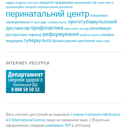
медичні працівники
кадри
медичні послуги
незаконний обіг
нова якість
організаційні питання
перинатальна допомога
перинатальний центр
показники
протитуберкульозний
захворюваності
протидія туберкульозу
профілактика
диспансер
реанімація
підготовчі заходи
реформування
респіраторні інфекції
сімейна
робоча група
туберкульоз
медицина
фінансування
щеплення
інвестиції
ІНТЕРНЕТ-РЕСУРСИ
Весь контент доступний за ліцензією
Creative Commons Attribution
4.0 International license
, якщо не зазначено інше.
|
Візуальне
оформлення створене
компанією ЛІР
в 2010 році