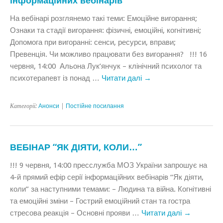
інформаційних вебінарів
На вебінарі розглянемо такі теми: Емоційне вигорання;
Ознаки та стадії вигорання: фізичні, емоційні, когнітивні;
Допомога при вигоранні: сенси, ресурси, вправи;
Превенція. Чи можливо працювати без вигорання? !!! 16
червня, 14:00 Альона Лук’янчук – клінічний психолог та
психотерапевт із понад …
Читати далі
→
Категорії:
Анонси
|
Постійне посилання
ВЕБІНАР “ЯК ДІЯТИ, КОЛИ…”
!!! 9 червня, 14:00 пресслужба МОЗ України запрошує на
4-й прямий ефір серії інформаційних вебінарів “Як діяти,
коли” за наступними темами: – Людина та війна. Когнітивні
та емоційні зміни – Гострий емоційний стан та гостра
стресова реакція – Основні прояви …
Читати далі
→