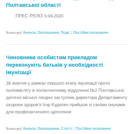
Полтавської області
ПРЕС-РЕЛІЗ 3.04.2020
Категорії:
Анонси
,
Оголошення
,
Події
|
Постійне посилання
Чиновники особистим прикладом
переконують батьків у необхідності
імунізації
28 жовтня у рамках першого етапу імунізації проти
поліомієліту в полiклiнiчному вiддiленні №2 Полтавської
дитячої міської лiкарнi заступник директора Департаменту
охорони здоров’я Ігор Куделич прийшов зі своїми онуками
для профілактичного щеплення
Категорії:
Анонси
,
Оголошення
,
Статтi
|
Постійне посилання