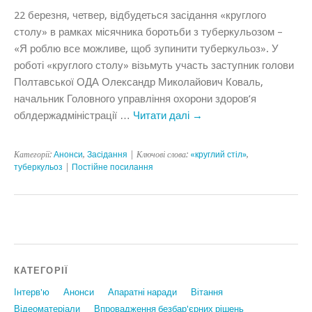
22 березня, четвер, відбудеться засідання «круглого
столу» в рамках місячника боротьби з туберкульозом –
«Я роблю все можливе, щоб зупинити туберкульоз». У
роботі «круглого столу» візьмуть участь заступник голови
Полтавської ОДА Олександр Миколайович Коваль,
начальник Головного управління охорони здоров’я
облдержадміністрації …
Читати далі
→
Категорії:
Анонси
,
Засідання
| Ключові слова:
«круглий стіл»
,
туберкульоз
|
Постійне посилання
КАТЕГОРІЇ
Інтерв'ю
Анонси
Апаратні наради
Вiтання
Відеоматеріали
Впровадження безбар'єрних рішень