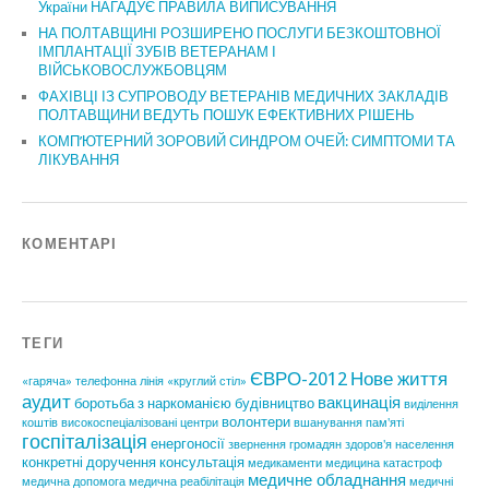
України НАГАДУЄ ПРАВИЛА ВИПИСУВАННЯ
НА ПОЛТАВЩИНІ РОЗШИРЕНО ПОСЛУГИ БЕЗКОШТОВНОЇ
ІМПЛАНТАЦІЇ ЗУБІВ ВЕТЕРАНАМ І
ВІЙСЬКОВОСЛУЖБОВЦЯМ
ФАХІВЦІ ІЗ СУПРОВОДУ ВЕТЕРАНІВ МЕДИЧНИХ ЗАКЛАДІВ
ПОЛТАВЩИНИ ВЕДУТЬ ПОШУК ЕФЕКТИВНИХ РІШЕНЬ
КОМП’ЮТЕРНИЙ ЗОРОВИЙ СИНДРОМ ОЧЕЙ: СИМПТОМИ ТА
ЛІКУВАННЯ
КОМЕНТАРІ
ТЕГИ
ЄВРО-2012
Нове життя
«гаряча» телефонна лінія
«круглий стіл»
аудит
вакцинація
боротьба з наркоманією
будівництво
виділення
волонтери
коштів
високоспеціалізовані центри
вшанування пам'яті
госпіталізація
енергоносії
звернення громадян
здоров'я населення
конкретні доручення
консультація
медикаменти
медицина катастроф
медичне обладнання
медична допомога
медична реабілітація
медичні