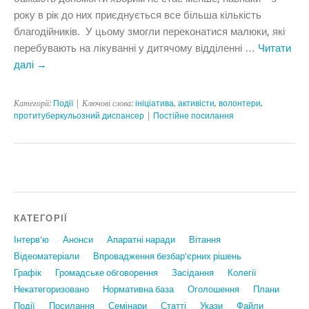
року в рік до них приєднується все більша кількість
благодійників. У цьому змогли переконатися малюки, які
перебувають на лікуванні у дитячому відділенні …
Читати
далі
→
Категорії:
Події
| Ключові слова:
ініціатива
,
активісти
,
волонтери
,
протитуберкульозний диспансер
|
Постійне посилання
КАТЕГОРІЇ
Інтерв'ю
Анонси
Апаратні наради
Вiтання
Відеоматеріали
Впровадження безбар'єрних рішень
Графiк
Громадське обговорення
Засідання
Колегії
Некатегоризовано
Нормативна база
Оголошення
Плани
Події
Посилання
Семінари
Статтi
Укази
Файли