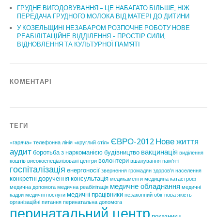
ГРУДНЕ ВИГОДОВУВАННЯ – ЦЕ НАБАГАТО БІЛЬШЕ, НІЖ
ПЕРЕДАЧА ГРУДНОГО МОЛОКА ВІД МАТЕРІ ДО ДИТИНИ
У КОЗЕЛЬЩИНІ НЕЗАБАРОМ РОЗПОЧНЕ РОБОТУ НОВЕ
РЕАБІЛІТАЦІЙНЕ ВІДДІЛЕННЯ – ПРОСТІР СИЛИ,
ВІДНОВЛЕННЯ ТА КУЛЬТУРНОЇ ПАМ’ЯТІ
КОМЕНТАРІ
ТЕГИ
ЄВРО-2012
Нове життя
«гаряча» телефонна лінія
«круглий стіл»
аудит
вакцинація
боротьба з наркоманією
будівництво
виділення
волонтери
коштів
високоспеціалізовані центри
вшанування пам'яті
госпіталізація
енергоносії
звернення громадян
здоров'я населення
конкретні доручення
консультація
медикаменти
медицина катастроф
медичне обладнання
медична допомога
медична реабілітація
медичні
медичні працівники
кадри
медичні послуги
незаконний обіг
нова якість
організаційні питання
перинатальна допомога
перинатальний центр
показники