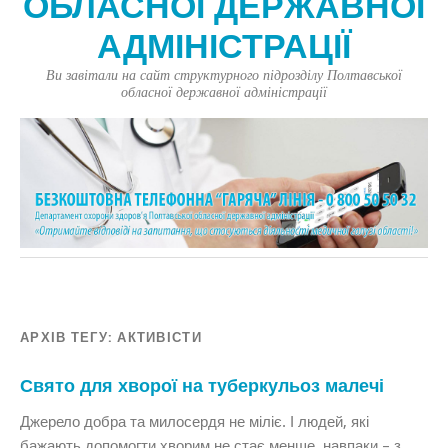
ОБЛАСНОЇ ДЕРЖАВНОЇ
АДМІНІСТРАЦІЇ
Ви завітали на сайт структурного підрозділу Полтавської
обласної державної адміністрації
АРХІВ ТЕГУ:
АКТИВІСТИ
Свято для хворої на туберкульоз малечі
Джерело добра та милосердя не міліє. І людей, які
бажають допомогти хворим не стає менше, навпаки – з