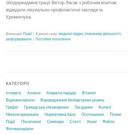
облдержадміністрації Віктор Лисак з робочим візитом
відвідали лікувально-профілактичні заклади м.
Кременчука.
Категорії:
Події
| Ключові слова:
медичні кадри
,
показники діяльності
,
реформування
|
Постійне посилання
КАТЕГОРІЇ
Інтерв'ю
Анонси
Апаратні наради
Вiтання
Відеоматеріали
Впровадження безбар'єрних рішень
Графiк
Громадське обговорення
Засідання
Колегії
Некатегоризовано
Нормативна база
Оголошення
Плани
Події
Посилання
Семінари
Статтi
Укази
Файли
Фотоматеріали