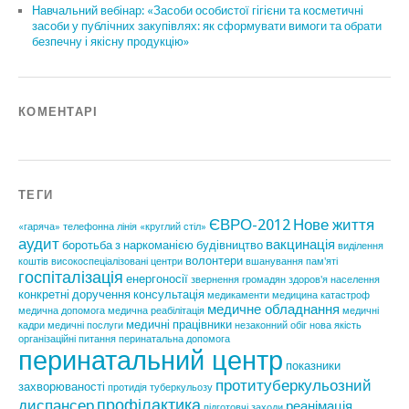
Навчальний вебінар: «Засоби особистої гігієни та косметичні
засоби у публічних закупівлях: як сформувати вимоги та обрати
безпечну і якісну продукцію»
КОМЕНТАРІ
ТЕГИ
ЄВРО-2012
Нове життя
«гаряча» телефонна лінія
«круглий стіл»
аудит
вакцинація
боротьба з наркоманією
будівництво
виділення
волонтери
коштів
високоспеціалізовані центри
вшанування пам'яті
госпіталізація
енергоносії
звернення громадян
здоров'я населення
конкретні доручення
консультація
медикаменти
медицина катастроф
медичне обладнання
медична допомога
медична реабілітація
медичні
медичні працівники
кадри
медичні послуги
незаконний обіг
нова якість
організаційні питання
перинатальна допомога
перинатальний центр
показники
протитуберкульозний
захворюваності
протидія туберкульозу
профілактика
диспансер
реанімація
підготовчі заходи