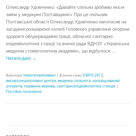
Олександр Удовіченко: «Давайте спільно зробимо якісні
зміни у медицині Полтавщини!» Про це очільник
Полтавської області Олександр Удовіченко наголосив на
засіданні розширеної колегії Головного управління охорони
здоров’я облдержадміністрації, обласної санітарно-
епідеміологічної станції та вченої ради ВДНЗУ «Українська
медична стоматологічна академія», що відбулося …
Читати далі
→
Категорії:
Некатегоризовано
| Ключові слова:
ЄВРО-2012
,
високоспеціалізовані центри
,
медична спільнота
,
напрацьований
алгоритм
,
первинна мережа
,
санітарноепідеміологічна станція
|
Постійне посилання