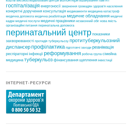
волонтери
коштів
високоспеціалізовані центри
вшанування пам'яті
госпіталізація
енергоносії
звернення громадян
здоров'я населення
конкретні доручення
консультація
медикаменти
медицина катастроф
медичне обладнання
медична допомога
медична реабілітація
медичні
медичні працівники
кадри
медичні послуги
незаконний обіг
нова якість
організаційні питання
перинатальна допомога
перинатальний центр
показники
протитуберкульозний
захворюваності
протидія туберкульозу
профілактика
диспансер
реанімація
підготовчі заходи
реформування
респіраторні інфекції
сімейна
робоча група
туберкульоз
медицина
фінансування
щеплення
інвестиції
ІНТЕРНЕТ-РЕСУРСИ