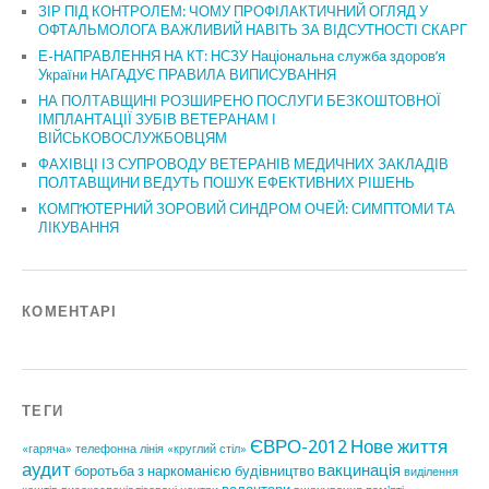
ЗІР ПІД КОНТРОЛЕМ: ЧОМУ ПРОФІЛАКТИЧНИЙ ОГЛЯД У
ОФТАЛЬМОЛОГА ВАЖЛИВИЙ НАВІТЬ ЗА ВІДСУТНОСТІ СКАРГ
Е-НАПРАВЛЕННЯ НА КТ: НСЗУ Національна служба здоров’я
України НАГАДУЄ ПРАВИЛА ВИПИСУВАННЯ
НА ПОЛТАВЩИНІ РОЗШИРЕНО ПОСЛУГИ БЕЗКОШТОВНОЇ
ІМПЛАНТАЦІЇ ЗУБІВ ВЕТЕРАНАМ І
ВІЙСЬКОВОСЛУЖБОВЦЯМ
ФАХІВЦІ ІЗ СУПРОВОДУ ВЕТЕРАНІВ МЕДИЧНИХ ЗАКЛАДІВ
ПОЛТАВЩИНИ ВЕДУТЬ ПОШУК ЕФЕКТИВНИХ РІШЕНЬ
КОМП’ЮТЕРНИЙ ЗОРОВИЙ СИНДРОМ ОЧЕЙ: СИМПТОМИ ТА
ЛІКУВАННЯ
КОМЕНТАРІ
ТЕГИ
ЄВРО-2012
Нове життя
«гаряча» телефонна лінія
«круглий стіл»
аудит
вакцинація
боротьба з наркоманією
будівництво
виділення