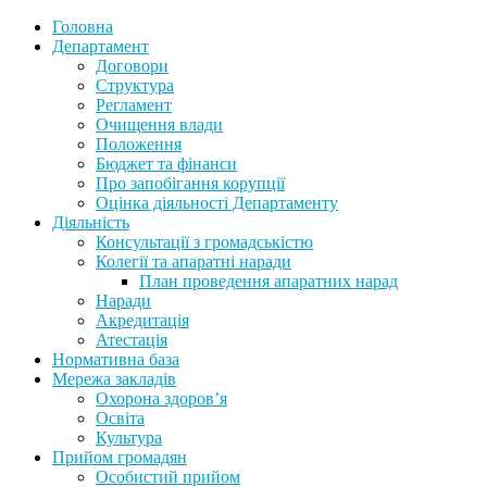
Головна
Департамент
Договори
Структура
Регламент
Очищення влади
Положення
Бюджет та фінанси
Про запобігання корупції
Оцінка діяльності Департаменту
Діяльність
Консультації з громадськістю
Колегії та апаратні наради
План проведення апаратних нарад
Наради
Акредитація
Атестація
Нормативна база
Мережа закладів
Охорона здоров’я
Освіта
Культура
Прийом громадян
Особистий прийом