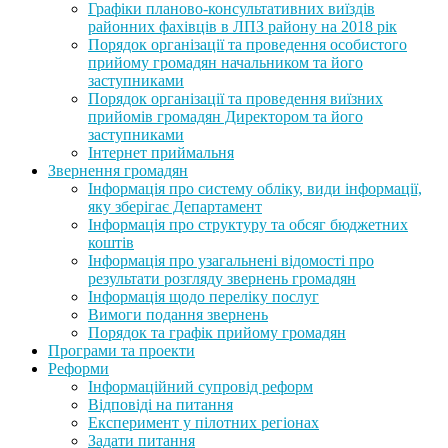
Графіки планово-консультативних виїздів
районних фахівців в ЛПЗ району на 2018 рік
Порядок організації та проведення особистого
прийому громадян начальником та його
заступниками
Порядок організації та проведення виїзних
прийомів громадян Директором та його
заступниками
Інтернет приймальня
Звернення громадян
Інформація про систему обліку, види інформації,
яку зберігає Департамент
Інформація про структуру та обсяг бюджетних
коштів
Інформація про узагальнені відомості про
результати розгляду звернень громадян
Інформація щодо переліку послуг
Вимоги подання звернень
Порядок та графік прийому громадян
Програми та проекти
Реформи
Інформаційний супровід реформ
Відповіді на питання
Експеримент у пілотних регіонах
Задати питання