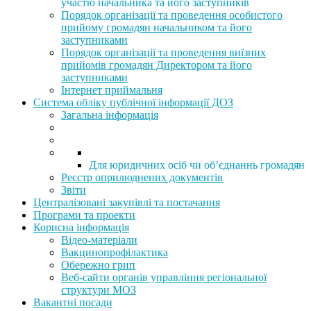
участю начальника та його заступників
Порядок організації та проведення особистого
прийому громадян начальником та його
заступниками
Порядок організації та проведення виїзних
прийомів громадян Директором та його
заступниками
Інтернет приймальня
Система обліку публічної інформації ДОЗ
Загальна інформація
Для юридичних осіб чи об’єднаннь громадян
Реєстр оприлюднених документів
Звіти
Централізовані закупівлі та постачання
Програми та проекти
Корисна інформація
Відео-матеріали
Вакцинопрофілактика
Обережно грип
Веб-сайти органів управління регіональної
структури МОЗ
Вакантні посади