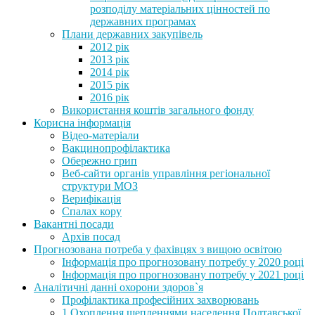
розподілу матеріальних цінностей по
державних програмах
Плани державних закупівель
2012 рік
2013 рік
2014 рік
2015 рік
2016 рік
Використання коштів загального фонду
Корисна інформація
Відео-матеріали
Вакцинопрофілактика
Обережно грип
Веб-сайти органів управління регіональної
структури МОЗ
Верифікація
Спалах кору
Вакантні посади
Архів посад
Прогнозована потреба у фахівцях з вищою освітою
Інформація про прогнозовану потребу у 2020 році
Інформація про прогнозовану потребу у 2021 році
Аналітичні данні охорони здоров`я
Профілактика професійних захворювань
1.Охоплення щепленнями населення Полтавської