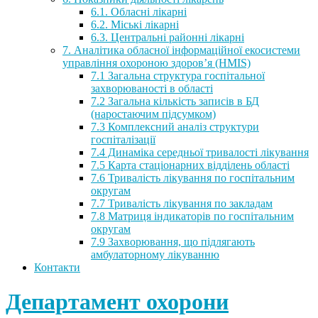
6.1. Обласні лікарні
6.2. Міські лікарні
6.3. Центральні районні лікарні
7. Аналітика обласної інформаційної екосистеми
управління охороною здоров’я (HMIS)
7.1 Загальна структура госпітальної
захворюваності в області
7.2 Загальна кількість записів в БД
(наростаючим підсумком)
7.3 Комплексний аналіз структури
госпіталізації
7.4 Динаміка середньої тривалості лікування
7.5 Карта стаціонарних відділень області
7.6 Тривалість лікування по госпітальним
округам
7.7 Тривалість лікування по закладам
7.8 Матриця індикаторів по госпітальним
округам
7.9 Захворювання, що підлягають
амбулаторному лікуванню
Контакти
Департамент охорони