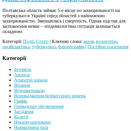
Полтавська область займає 5-е місце по захворюваності на
туберкульоз в Україні серед областей з найнижчою
захворюваністю. Зменшилась і смертність. Однак підстав для
заспокоєння немає – епідеміологічна ситуація залишається
складною.
Категорії:
Події
,
Статтi
| Ключові слова:
акція
,
волонтери
,
профілактика
,
туберкульоз
,
флюрографія
|
Постійне посилання
Категорії
Інтерв'ю
Анонси
Апаратні наради
Вiтання
Відеоматеріали
Впровадження безбар'єрних рішень
Графiк
Громадське обговорення
Засідання
Колегії
Некатегоризовано
Нормативна база