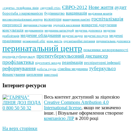
ЄВРО-2012
Нове життя
аудит
«гаряча» телефонна лінія
«круглий стіл»
вакцинація
боротьба з наркоманією
будівництво
виділення коштів
госпіталізація
волонтери
високоспеціалізовані центри
вшанування пам'яті
енергоносії
конкретні доручення
звернення громадян
здоров'я населення
консультація
медикаменти
медицина катастроф
медична допомога
медична
медичне обладнання
медичні
реабілітація
медичні кадри
медичні послуги
працівники
незаконний обіг
нова якість
організаційні питання
перинатальна допомога
перинатальний центр
показники захворюваності
протитуберкульозний диспансер
протидія туберкульозу
профілактика
реанімація
респіраторні інфекції
підготовчі заходи
реформування
туберкульоз
сімейна медицина
робоча група
фінансування
щеплення
інвестиції
Інтернет-ресурси
Весь контент доступний за ліцензією
Creative Commons Attribution 4.0
International license
, якщо не зазначено
інше.
|
Візуальне оформлення створене
компанією ЛІР
в 2010 році
На верх сторінки