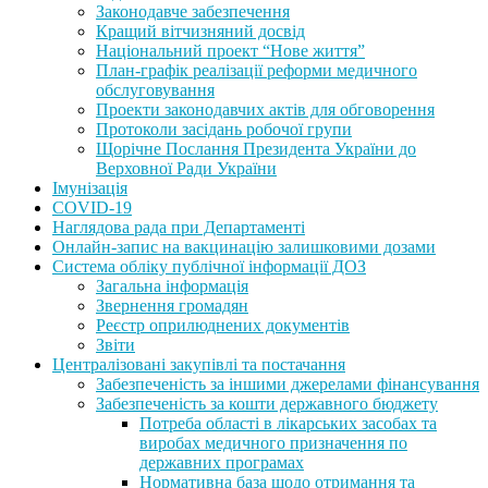
Законодавче забезпечення
Кращий вітчизняний досвід
Національний проект “Нове життя”
План-графік реалізації реформи медичного
обслуговування
Проекти законодавчих актів для обговорення
Протоколи засідань робочої групи
Щорічне Послання Президента України до
Верховної Ради України
Імунізація
COVID-19
Наглядова рада при Департаменті
Онлайн-запис на вакцинацію залишковими дозами
Система обліку публічної інформації ДОЗ
Загальна інформація
Звернення громадян
Реєстр оприлюднених документів
Звіти
Централізовані закупівлі та постачання
Забезпеченість за іншими джерелами фінансування
Забезпеченість за кошти державного бюджету
Потреба області в лікарських засобах та
виробах медичного призначення по
державних програмах
Нормативна база щодо отримання та