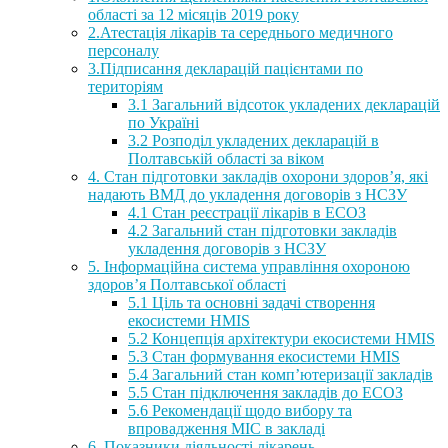
області за 12 місяців 2019 року
2.Атестація лікарів та середнього медичного
персоналу
3.Підписання декларацій пацієнтами по
територіям
3.1 Загальний відсоток укладених декларацій
по Україні
3.2 Розподіл укладених декларацій в
Полтавській області за віком
4. Стан підготовки закладів охорони здоров’я, які
надають ВМД до укладення договорів з НСЗУ
4.1 Стан реєстрації лікарів в ЕСОЗ
4.2 Загальний стан підготовки закладів
укладення договорів з НСЗУ
5. Інформаційна система управління охороною
здоров’я Полтавської області
5.1 Ціль та основні задачі створення
екосистеми HMIS
5.2 Концепція архітектури екосистеми HMIS
5.3 Стан формування екосистеми HMIS
5.4 Загальний стан комп’ютеризації закладів
5.5 Стан підключення закладів до ЕСОЗ
5.6 Рекомендації щодо вибору та
впровадження МІС в закладі
6. Показники діяльності лікарень