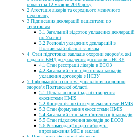
області за 12 місяців 2019 року
2.Атестація лікарів та середнього медичного
персоналу
3.Підписання декларацій пацієнтами по
територіям
3.1 Загальний відсоток укладених декларацій
по Україні
3.2 Розподіл укладених декларацій в
Полтавській області за віком
4. Стан підготовки закладів охорони здоров’я, які
надають ВМД до укладення договорів з НСЗУ
4.1 Стан реєстрації лікарів в ЕСОЗ
4.2 Загальний стан підготовки закладів
укладення договорів з НСЗУ
5. Інформаційна система управління охороною
здоров’я Полтавської області
5.1 Ціль та основні задачі створення
екосистеми HMIS
5.2 Концепція архітектури екосистеми HMIS
5.3 Стан формування екосистеми HMIS
5.4 Загальний стан комп’ютеризації закладів
5.5 Стан підключення закладів до ЕСОЗ
5.6 Рекомендації щодо вибору та
впровадження МІС в закладі
6. Показники діяльності лікарень