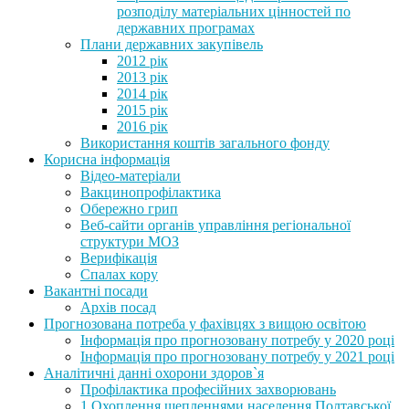
розподілу матеріальних цінностей по
державних програмах
Плани державних закупівель
2012 рік
2013 рік
2014 рік
2015 рік
2016 рік
Використання коштів загального фонду
Корисна інформація
Відео-матеріали
Вакцинопрофілактика
Обережно грип
Веб-сайти органів управління регіональної
структури МОЗ
Верифікація
Спалах кору
Вакантні посади
Архів посад
Прогнозована потреба у фахівцях з вищою освітою
Інформація про прогнозовану потребу у 2020 році
Інформація про прогнозовану потребу у 2021 році
Аналітичні данні охорони здоров`я
Профілактика професійних захворювань
1.Охоплення щепленнями населення Полтавської