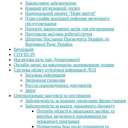
Законодавче забезпечення
Кращий вітчизняний досвід
Національний проект “Нове життя”
План-графік реалізації реформи медичного
обслуговування
Проекти законодавчих актів для обговорення
Протоколи засідань робочої групи
Щорічне Послання Президента України до
Верховної Ради України
Імунізація
COVID-19
Наглядова рада при Департаменті
Онлайн-запис на вакцинацію залишковими дозами
Система обліку публічної інформації ДОЗ
Загальна інформація
Звернення громадян
Реєстр оприлюднених документів
Звіти
Централізовані закупівлі та постачання
Забезпеченість за іншими джерелами фінансування
Забезпеченість за кошти державного бюджету
Потреба області в лікарських засобах та
виробах медичного призначення по
державних програмах
Нормативна база щодо отримання та