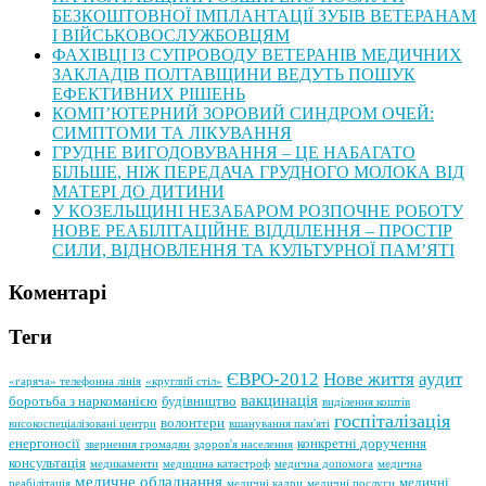
БЕЗКОШТОВНОЇ ІМПЛАНТАЦІЇ ЗУБІВ ВЕТЕРАНАМ
І ВІЙСЬКОВОСЛУЖБОВЦЯМ
ФАХІВЦІ ІЗ СУПРОВОДУ ВЕТЕРАНІВ МЕДИЧНИХ
ЗАКЛАДІВ ПОЛТАВЩИНИ ВЕДУТЬ ПОШУК
ЕФЕКТИВНИХ РІШЕНЬ
КОМП’ЮТЕРНИЙ ЗОРОВИЙ СИНДРОМ ОЧЕЙ:
СИМПТОМИ ТА ЛІКУВАННЯ
ГРУДНЕ ВИГОДОВУВАННЯ – ЦЕ НАБАГАТО
БІЛЬШЕ, НІЖ ПЕРЕДАЧА ГРУДНОГО МОЛОКА ВІД
МАТЕРІ ДО ДИТИНИ
У КОЗЕЛЬЩИНІ НЕЗАБАРОМ РОЗПОЧНЕ РОБОТУ
НОВЕ РЕАБІЛІТАЦІЙНЕ ВІДДІЛЕННЯ – ПРОСТІР
СИЛИ, ВІДНОВЛЕННЯ ТА КУЛЬТУРНОЇ ПАМ’ЯТІ
Коментарі
Теги
ЄВРО-2012
Нове життя
аудит
«гаряча» телефонна лінія
«круглий стіл»
вакцинація
боротьба з наркоманією
будівництво
виділення коштів
госпіталізація
волонтери
високоспеціалізовані центри
вшанування пам'яті
енергоносії
конкретні доручення
звернення громадян
здоров'я населення
консультація
медикаменти
медицина катастроф
медична допомога
медична
медичне обладнання
медичні
реабілітація
медичні кадри
медичні послуги