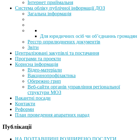
Інтернет приймальня
Система обліку публічної інформації ДОЗ
Загальна інформація
Для юридичних осіб чи об’єднаннь громадян
Реєстр оприлюднених документів
Звіти
Централізовані закупівлі та постачання
Програми та проекти
Корисна інформація
Відео-матеріали
Вакцинопрофілактика
Обережно грип
Веб-сайти органів управління регіональної
структури МОЗ
Вакантні посади
Контакти
Реформи
План проведення апаратних нарад
Публікації
НА ПОЛТАВЩИНІ РОЗШИРЕНО ПОСЛУГИ