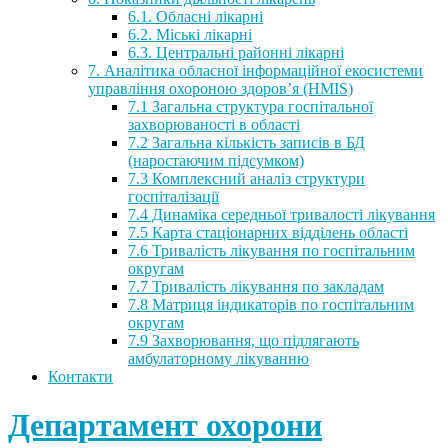
6.1. Обласні лікарні
6.2. Міські лікарні
6.3. Центральні районні лікарні
7. Аналітика обласної інформаційної екосистеми
управління охороною здоров’я (HMIS)
7.1 Загальна структура госпітальної
захворюваності в області
7.2 Загальна кількість записів в БД
(наростаючим підсумком)
7.3 Комплексний аналіз структури
госпіталізації
7.4 Динаміка середньої тривалості лікування
7.5 Карта стаціонарних відділень області
7.6 Тривалість лікування по госпітальним
округам
7.7 Тривалість лікування по закладам
7.8 Матриця індикаторів по госпітальним
округам
7.9 Захворювання, що підлягають
амбулаторному лікуванню
Контакти
Департамент охорони