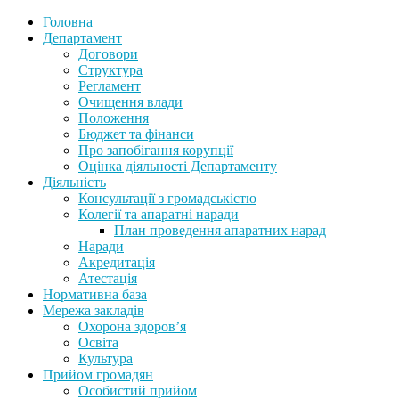
Головна
Департамент
Договори
Структура
Регламент
Очищення влади
Положення
Бюджет та фінанси
Про запобігання корупції
Оцінка діяльності Департаменту
Діяльність
Консультації з громадськістю
Колегії та апаратні наради
План проведення апаратних нарад
Наради
Акредитація
Атестація
Нормативна база
Мережа закладів
Охорона здоров’я
Освіта
Культура
Прийом громадян
Особистий прийом