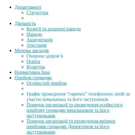
Департамент
Структура
Діяльність
Колегії та апаратні наради
Наради
Акредитація
Атестація
Мережа закладів
Охорона здоров’я
Освіта
Культура
Нормативна база
Прийом громадян
Особистий прийом
Графік проведення “гарячих” телефонних ліній за
участю начальника та його заступників
Порядок організації та проведення особистого
прийому громадян начальником та його
заступниками
Порядок організації та проведення виїзних
прийомів громадян Директором та його
заступниками