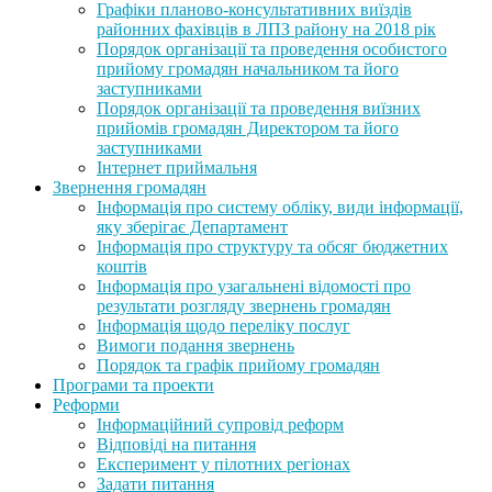
Графіки планово-консультативних виїздів
районних фахівців в ЛПЗ району на 2018 рік
Порядок організації та проведення особистого
прийому громадян начальником та його
заступниками
Порядок організації та проведення виїзних
прийомів громадян Директором та його
заступниками
Інтернет приймальня
Звернення громадян
Інформація про систему обліку, види інформації,
яку зберігає Департамент
Інформація про структуру та обсяг бюджетних
коштів
Інформація про узагальнені відомості про
результати розгляду звернень громадян
Інформація щодо переліку послуг
Вимоги подання звернень
Порядок та графік прийому громадян
Програми та проекти
Реформи
Інформаційний супровід реформ
Відповіді на питання
Експеримент у пілотних регіонах
Задати питання