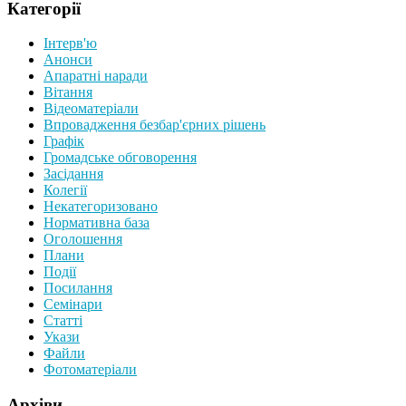
Категорії
Інтерв'ю
Анонси
Апаратні наради
Вiтання
Відеоматеріали
Впровадження безбар'єрних рішень
Графiк
Громадське обговорення
Засідання
Колегії
Некатегоризовано
Нормативна база
Оголошення
Плани
Події
Посилання
Семінари
Статтi
Укази
Файли
Фотоматеріали
Архіви