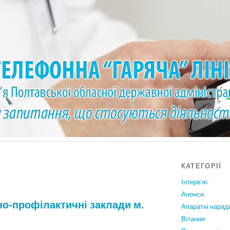
КАТЕГОРІЇ
Інтерв'ю
Анонси
но-профілактичні заклади м.
Апаратні нарад
Вiтання