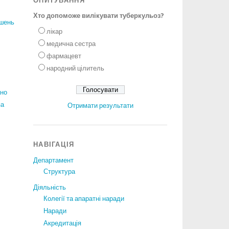
ОПИТУВАННЯ
Хто допоможе вилікувати туберкульоз?
ішень
лікар
медична сестра
фармацевт
народний цілитель
ано
за
Отримати результати
НАВІГАЦІЯ
Департамент
Структура
Діяльність
Колегії та апаратні наради
Наради
Акредитація