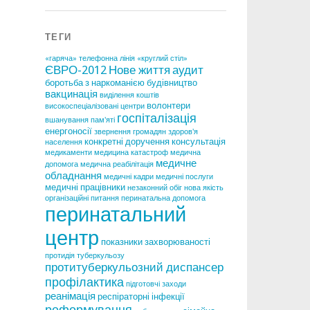
ТЕГИ
«гаряча» телефонна лінія
«круглий стіл»
ЄВРО-2012
Нове життя
аудит
боротьба з наркоманією
будівництво
вакцинація
виділення коштів
волонтери
високоспеціалізовані центри
госпіталізація
вшанування пам'яті
енергоносії
звернення громадян
здоров'я
конкретні доручення
консультація
населення
медикаменти
медицина катастроф
медична
медичне
допомога
медична реабілітація
обладнання
медичні кадри
медичні послуги
медичні працівники
незаконний обіг
нова якість
організаційні питання
перинатальна допомога
перинатальний
центр
показники захворюваності
протидія туберкульозу
протитуберкульозний диспансер
профілактика
підготовчі заходи
реанімація
респіраторні інфекції
реформування