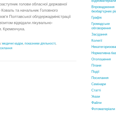
Відеоматеріали
 заступник голови обласної державної
Впровадження
р Коваль та начальник Головного
безбар'єрних р
ров’я Полтавської облдержадміністрації
Графiк
візитом відвідали лікувально-
Громадське
обговорення
м. Кременчука.
Засідання
Колегії
а:
медичні кадри
,
показники діяльності
,
Некатегоризов
осилання
Нормативна ба
Оголошення
Плани
Події
Посилання
Семінари
Статтi
Укази
Файли
Фотоматеріали