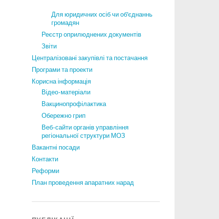
Для юридичних осіб чи об’єднаннь
громадян
Реєстр оприлюднених документів
Звіти
Централізовані закупівлі та постачання
Програми та проекти
Корисна інформація
Відео-матеріали
Вакцинопрофілактика
Обережно грип
Веб-сайти органів управління
регіональної структури МОЗ
Вакантні посади
Контакти
Реформи
План проведення апаратних нарад