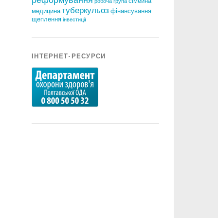
сімейна
робоча група
туберкульоз
медицина
фінансування
щеплення
інвестиції
ІНТЕРНЕТ-РЕСУРСИ