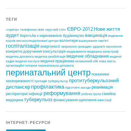
ТЕГИ
ЄВРО-2012
Нове життя
«гаряча» телефонна лінія
«круглий стіл»
аудит
вакцинація
боротьба з наркоманією
будівництво
виділення
волонтери
коштів
високоспеціалізовані центри
вшанування пам'яті
госпіталізація
енергоносії
звернення громадян
здоров'я населення
конкретні доручення
консультація
медикаменти
медицина катастроф
медичне обладнання
медична допомога
медична реабілітація
медичні
медичні працівники
кадри
медичні послуги
незаконний обіг
нова якість
організаційні питання
перинатальна допомога
перинатальний центр
показники
протитуберкульозний
захворюваності
протидія туберкульозу
профілактика
диспансер
реанімація
підготовчі заходи
реформування
респіраторні інфекції
сімейна
робоча група
туберкульоз
медицина
фінансування
щеплення
інвестиції
ІНТЕРНЕТ-РЕСУРСИ