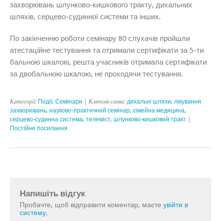
захворювань шлунково-кишкового тракту, дихальних
шляхів, серцево-судинної системи та інших.
По закінченню роботи семінару 80 слухачів пройшли
атестаційне тестування та отримали сертифікати за 5-ти
бальною шкалою, решта учасників отримала сертифікати
за двобальною шкалою, не проходячи тестування.
Категорії:
Події
,
Семінари
| Ключові слова:
дихальні шляхи
,
лікування
захворювань
,
науково-практичний семінар
,
сімейна медицина
,
серцево-судинна система
,
телеміст
,
шлунково-кишковий тракт
|
Постійне посилання
Напишіть відгук
Пробачте, щоб відправити коментар, маєте
увійти в
систему
.