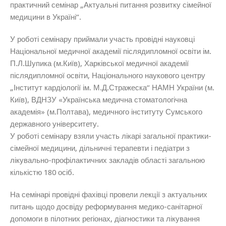
практичний семінар „Актуальні питання розвитку сімейної
медицини в Україні“.
У роботі семінару приймали участь провідні науковці
Національної медичної академії післядипломної освіти ім.
П.Л.Шупика (м.Київ), Харківської медичної академії
післядипломної освіти, Національного наукового центру
„Інститут кардіології ім. М.Д.Стражеска“ НАМН України (м.
Київ), ВДНЗУ «Українська медична стоматологічна
академія» (м.Полтава), медичного інституту Сумського
державного університету.
У роботі семінару взяли участь лікарі загальної практики-
сімейної медицини, дільничні терапевти і педіатри з
лікувально-профілактичних закладів області загальною
кількістю 180 осіб.
На семінарі провідні фахівці провели лекції з актуальних
питань щодо досвіду реформування медико-санітарної
допомоги в пілотних регіонах, діагностики та лікування