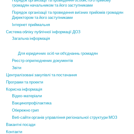
Порядок організації та проведення особистого прийому
громадян начальником та його заступниками
Порядок організації та проведення виїзних прийомів громадян
Директором та його заступниками
Інтернет приймальня
Система обліку публічної інформації ДОЗ
Загальна інформація
Для юридичних осіб чи об’єднаннь громадян
Реєстр оприлюднених документів
Звіти
Централізовані закупівлі та постачання
Програми та проекти
Корисна інформація
Відео-матеріали
Вакцинопрофілактика
Обережно грип
Веб-сайти органів управління регіональної структури МОЗ
Вакантні посади
Контакти