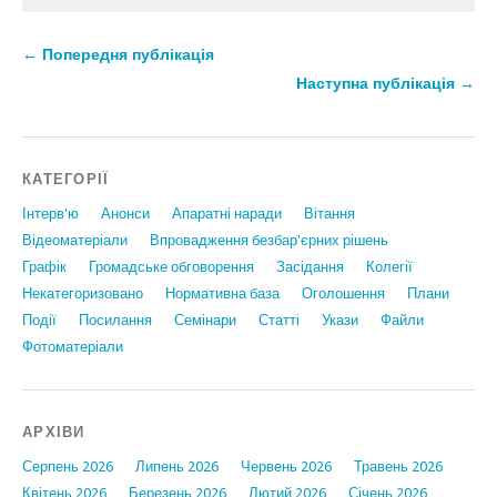
← Попередня публікація
Наступна публікація →
КАТЕГОРІЇ
Інтерв'ю
Анонси
Апаратні наради
Вiтання
Відеоматеріали
Впровадження безбар'єрних рішень
Графiк
Громадське обговорення
Засідання
Колегії
Некатегоризовано
Нормативна база
Оголошення
Плани
Події
Посилання
Семінари
Статтi
Укази
Файли
Фотоматеріали
АРХІВИ
Серпень 2026
Липень 2026
Червень 2026
Травень 2026
Квітень 2026
Березень 2026
Лютий 2026
Січень 2026