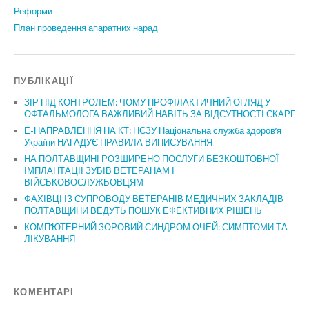
Реформи
План проведення апаратних нарад
ПУБЛІКАЦІЇ
ЗІР ПІД КОНТРОЛЕМ: ЧОМУ ПРОФІЛАКТИЧНИЙ ОГЛЯД У
ОФТАЛЬМОЛОГА ВАЖЛИВИЙ НАВІТЬ ЗА ВІДСУТНОСТІ СКАРГ
Е-НАПРАВЛЕННЯ НА КТ: НСЗУ Національна служба здоров’я
України НАГАДУЄ ПРАВИЛА ВИПИСУВАННЯ
НА ПОЛТАВЩИНІ РОЗШИРЕНО ПОСЛУГИ БЕЗКОШТОВНОЇ
ІМПЛАНТАЦІЇ ЗУБІВ ВЕТЕРАНАМ І
ВІЙСЬКОВОСЛУЖБОВЦЯМ
ФАХІВЦІ ІЗ СУПРОВОДУ ВЕТЕРАНІВ МЕДИЧНИХ ЗАКЛАДІВ
ПОЛТАВЩИНИ ВЕДУТЬ ПОШУК ЕФЕКТИВНИХ РІШЕНЬ
КОМП’ЮТЕРНИЙ ЗОРОВИЙ СИНДРОМ ОЧЕЙ: СИМПТОМИ ТА
ЛІКУВАННЯ
КОМЕНТАРІ