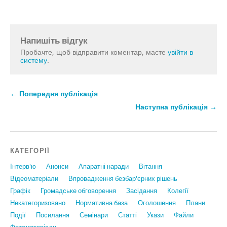
Напишіть відгук
Пробачте, щоб відправити коментар, маєте
увійти в
систему
.
← Попередня публікація
Наступна публікація →
КАТЕГОРІЇ
Інтерв'ю
Анонси
Апаратні наради
Вiтання
Відеоматеріали
Впровадження безбар'єрних рішень
Графiк
Громадське обговорення
Засідання
Колегії
Некатегоризовано
Нормативна база
Оголошення
Плани
Події
Посилання
Семінари
Статтi
Укази
Файли