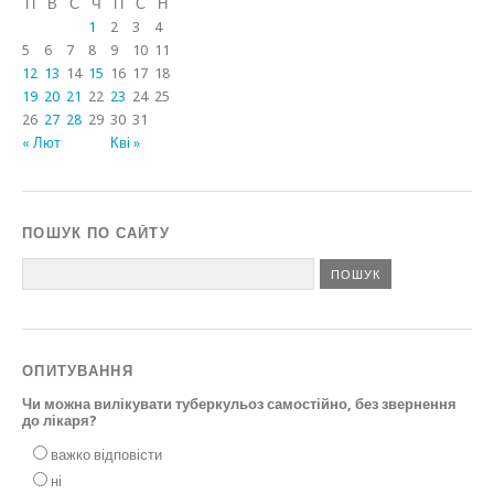
П
В
С
Ч
П
С
Н
1
2
3
4
5
6
7
8
9
10
11
12
13
14
15
16
17
18
19
20
21
22
23
24
25
26
27
28
29
30
31
« Лют
Кві »
ПОШУК ПО САЙТУ
ОПИТУВАННЯ
Чи можна вилікувати туберкульоз самостійно, без звернення
до лікаря?
важко відповісти
ні