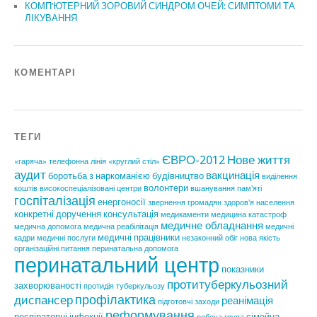
КОМП’ЮТЕРНИЙ ЗОРОВИЙ СИНДРОМ ОЧЕЙ: СИМПТОМИ ТА
ЛІКУВАННЯ
КОМЕНТАРІ
ТЕГИ
ЄВРО-2012
Нове життя
«гаряча» телефонна лінія
«круглий стіл»
аудит
вакцинація
боротьба з наркоманією
будівництво
виділення
волонтери
коштів
високоспеціалізовані центри
вшанування пам'яті
госпіталізація
енергоносії
звернення громадян
здоров'я населення
конкретні доручення
консультація
медикаменти
медицина катастроф
медичне обладнання
медична допомога
медична реабілітація
медичні
медичні працівники
кадри
медичні послуги
незаконний обіг
нова якість
організаційні питання
перинатальна допомога
перинатальний центр
показники
протитуберкульозний
захворюваності
протидія туберкульозу
профілактика
диспансер
реанімація
підготовчі заходи
реформування
респіраторні інфекції
сімейна