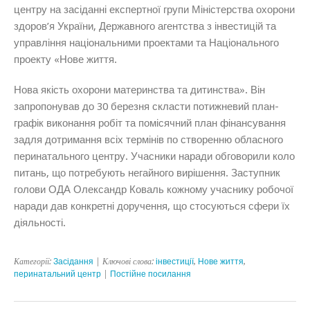
центру на засіданні експертної групи Міністерства охорони
здоров’я України, Державного агентства з інвестицій та
управління національними проектами та Національного
проекту «Нове життя.
Нова якість охорони материнства та дитинства». Він
запропонував до 30 березня скласти потижневий план-
графік виконання робіт та помісячний план фінансування
задля дотримання всіх термінів по створенню обласного
перинатального центру. Учасники наради обговорили коло
питань, що потребують негайного вирішення. Заступник
голови ОДА Олександр Коваль кожному учаснику робочої
наради дав конкретні доручення, що стосуються сфери їх
діяльності.
Категорії:
Засідання
| Ключові слова:
інвестиції
,
Нове життя
,
перинатальний центр
|
Постійне посилання