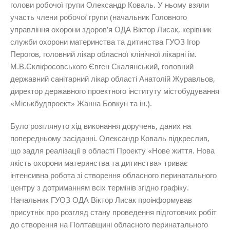
голови робочої групи Олександр Коваль. У ньому взяли
участь члени робочої групи (начальник Головного
управління охорони здоров’я ОДА Віктор Лисак, керівник
служби охорони материнства та дитинства ГУОЗ Ігор
Перогов, головний лікар обласної клінічної лікарні ім.
М.В.Скліфосовського Євген Скалянський, головний
державний санітарний лікар області Анатолій Журавльов,
директор державного проектного інституту містобудування
«Міськбудпроект» Жанна Бовкун та ін.).
Було розглянуто хід виконання доручень, даних на
попередньому засіданні. Олександр Коваль підкреслив,
що задля реалізації в області Проекту «Нове життя. Нова
якість охорони материнства та дитинства» триває
інтенсивна робота зі створення обласного перинатального
центру з дотриманням всіх термінів згідно графіку.
Начальник ГУОЗ ОДА Віктор Лисак проінформував
присутніх про розгляд стану проведення підготовчих робіт
до створення на Полтавщині обласного перинатального