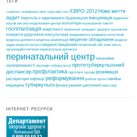
ТЕГИ
ЄВРО-2012
Нове життя
«гаряча» телефонна лінія
«круглий стіл»
аудит
вакцинація
боротьба з наркоманією
будівництво
виділення
волонтери
коштів
високоспеціалізовані центри
вшанування пам'яті
госпіталізація
енергоносії
звернення громадян
здоров'я населення
конкретні доручення
консультація
медикаменти
медицина катастроф
медичне обладнання
медична допомога
медична реабілітація
медичні
медичні працівники
кадри
медичні послуги
незаконний обіг
нова якість
організаційні питання
перинатальна допомога
перинатальний центр
показники
протитуберкульозний
захворюваності
протидія туберкульозу
профілактика
диспансер
реанімація
підготовчі заходи
реформування
респіраторні інфекції
сімейна
робоча група
туберкульоз
медицина
фінансування
щеплення
інвестиції
ІНТЕРНЕТ-РЕСУРСИ