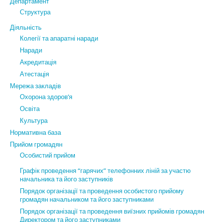
Департамент
Структура
Діяльність
Колегії та апаратні наради
Наради
Акредитація
Атестація
Мережа закладів
Охорона здоров’я
Освіта
Культура
Нормативна база
Прийом громадян
Особистий прийом
Графік проведення “гарячих” телефонних ліній за участю
начальника та його заступників
Порядок організації та проведення особистого прийому
громадян начальником та його заступниками
Порядок організації та проведення виїзних прийомів громадян
Директором та його заступниками