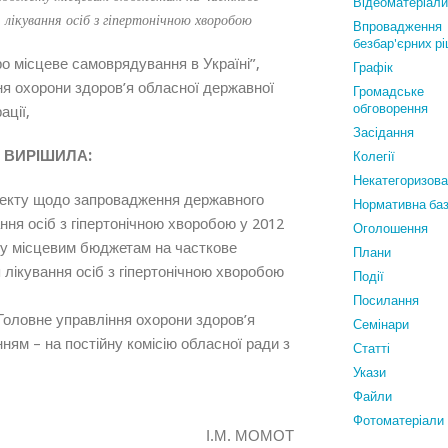
Відеоматеріали
 лікування осіб з гіпертонічною хворобою
Впровадження
безбар'єрних р
о місцеве самоврядування в Україні”,
Графiк
ня охорони здоров’я обласної державної
Громадське
обговорення
ації,
Засідання
 ВИРІШИЛА:
Колегії
Некатегоризов
роекту щодо запровадження державного
Нормативна ба
ння осіб з гіпертонічною хворобою у 2012
Оголошення
ту місцевим бюджетам на часткове
Плани
 лікування осіб з гіпертонічною хворобою
Події
Посилання
 Головне управління охорони здоров’я
Семінари
ням – на постійну комісію обласної ради з
Статтi
Укази
Файли
Фотоматеріали
И І.М. МОМОТ