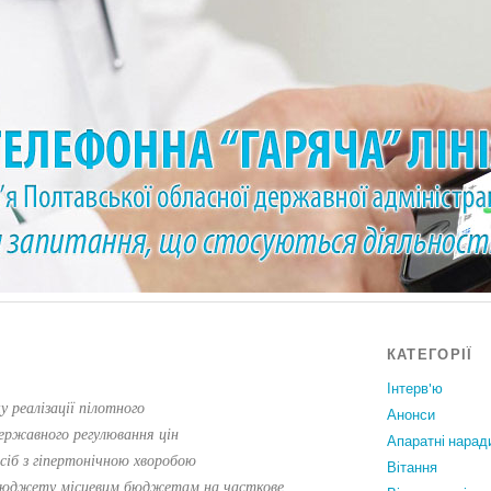
КАТЕГОРІЇ
Інтерв'ю
 реалізації пілотного
Анонси
ержавного регулювання цін
Апаратні нарад
осіб з гіпертонічною хворобою
Вiтання
го бюджету місцевим бюджетам на часткове