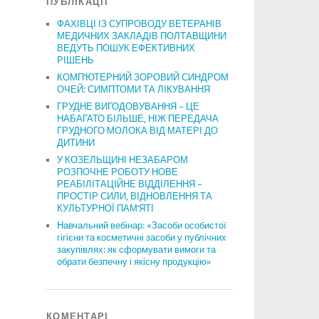
ПУБЛІКАЦІЇ
ФАХІВЦІ ІЗ СУПРОВОДУ ВЕТЕРАНІВ
МЕДИЧНИХ ЗАКЛАДІВ ПОЛТАВЩИНИ
ВЕДУТЬ ПОШУК ЕФЕКТИВНИХ
РІШЕНЬ
КОМП’ЮТЕРНИЙ ЗОРОВИЙ СИНДРОМ
ОЧЕЙ: СИМПТОМИ ТА ЛІКУВАННЯ
ГРУДНЕ ВИГОДОВУВАННЯ – ЦЕ
НАБАГАТО БІЛЬШЕ, НІЖ ПЕРЕДАЧА
ГРУДНОГО МОЛОКА ВІД МАТЕРІ ДО
ДИТИНИ
У КОЗЕЛЬЩИНІ НЕЗАБАРОМ
РОЗПОЧНЕ РОБОТУ НОВЕ
РЕАБІЛІТАЦІЙНЕ ВІДДІЛЕННЯ –
ПРОСТІР СИЛИ, ВІДНОВЛЕННЯ ТА
КУЛЬТУРНОЇ ПАМ’ЯТІ
Навчальний вебінар: «Засоби особистої
гігієни та косметичні засоби у публічних
закупівлях: як сформувати вимоги та
обрати безпечну і якісну продукцію»
КОМЕНТАРІ