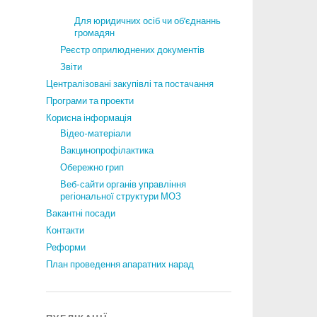
Для юридичних осіб чи об’єднаннь
громадян
Реєстр оприлюднених документів
Звіти
Централізовані закупівлі та постачання
Програми та проекти
Корисна інформація
Відео-матеріали
Вакцинопрофілактика
Обережно грип
Веб-сайти органів управління
регіональної структури МОЗ
Вакантні посади
Контакти
Реформи
План проведення апаратних нарад