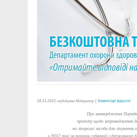
28.11.2012
опублікував Модератор
|
Коментарі відсутні
Про затвердження Порядку
проекту щодо запровадження д
на лікарські засоби для лікування 
у 2012 році за рахунок субвенції з державно