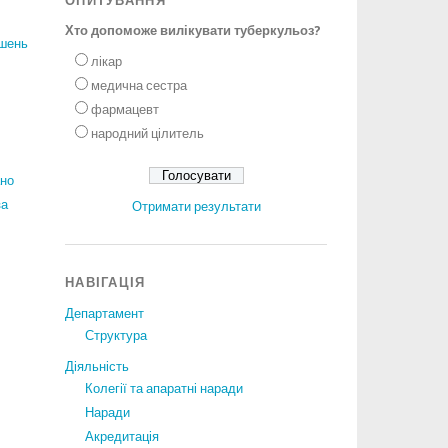
ОПИТУВАННЯ
Хто допоможе вилікувати туберкульоз?
ішень
лікар
медична сестра
фармацевт
народний цілитель
ано
за
Отримати результати
НАВІГАЦІЯ
Департамент
Структура
Діяльність
Колегії та апаратні наради
Наради
Акредитація