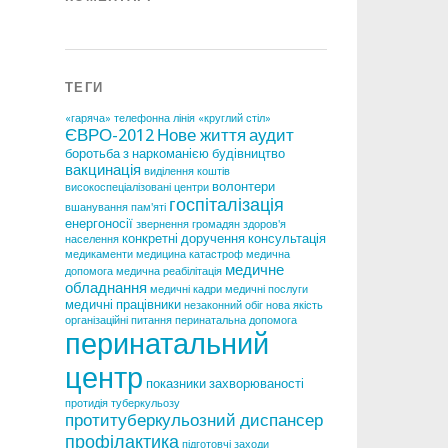
ТЕГИ
«гаряча» телефонна лінія
«круглий стіл»
ЄВРО-2012
Нове життя
аудит
боротьба з наркоманією
будівництво
вакцинація
виділення коштів
волонтери
високоспеціалізовані центри
госпіталізація
вшанування пам'яті
енергоносії
звернення громадян
здоров'я
конкретні доручення
консультація
населення
медикаменти
медицина катастроф
медична
медичне
допомога
медична реабілітація
обладнання
медичні кадри
медичні послуги
медичні працівники
незаконний обіг
нова якість
організаційні питання
перинатальна допомога
перинатальний
центр
показники захворюваності
протидія туберкульозу
протитуберкульозний диспансер
профілактика
підготовчі заходи