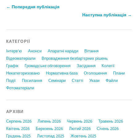
← Попередня публікація
Наступна публікація →
КАТЕГОРІЇ
Інтерв'ю
Анонси
Апаратні наради
Вiтання
Відеоматеріали
Впровадження безбар'єрних рішень
Графiк
Громадське обговорення
Засідання
Колегії
Некатегоризовано
Нормативна база
Оголошення
Плани
Події
Посилання
Семінари
Статтi
Укази
Файли
Фотоматеріали
АРХІВИ
Серпень 2026
Липень 2026
Червень 2026
Травень 2026
Квітень 2026
Березень 2026
Лютий 2026
Січень 2026
Грудень 2025
Листопад 2025
Жовтень 2025