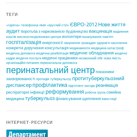
ТЕГИ
ЄВРО-2012
Нове життя
«гаряча» телефонна лінія
«круглий стіл»
аудит
вакцинація
боротьба з наркоманією
будівництво
виділення
волонтери
коштів
високоспеціалізовані центри
вшанування пам'яті
госпіталізація
енергоносії
звернення громадян
здоров'я населення
конкретні доручення
консультація
медикаменти
медицина катастроф
медичне обладнання
медична допомога
медична реабілітація
медичні
медичні працівники
кадри
медичні послуги
незаконний обіг
нова якість
організаційні питання
перинатальна допомога
перинатальний центр
показники
протитуберкульозний
захворюваності
протидія туберкульозу
профілактика
диспансер
реанімація
підготовчі заходи
реформування
респіраторні інфекції
сімейна
робоча група
туберкульоз
медицина
фінансування
щеплення
інвестиції
ІНТЕРНЕТ-РЕСУРСИ