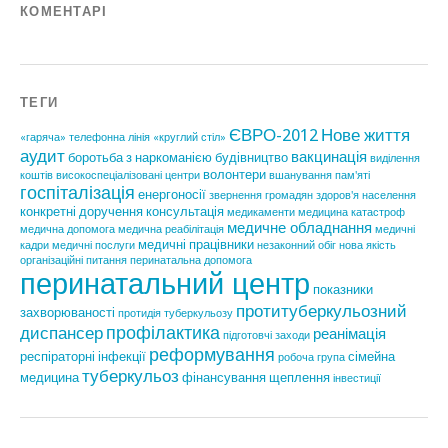
КОМЕНТАРІ
ТЕГИ
ЄВРО-2012
Нове життя
«гаряча» телефонна лінія
«круглий стіл»
аудит
вакцинація
боротьба з наркоманією
будівництво
виділення
волонтери
коштів
високоспеціалізовані центри
вшанування пам'яті
госпіталізація
енергоносії
звернення громадян
здоров'я населення
конкретні доручення
консультація
медикаменти
медицина катастроф
медичне обладнання
медична допомога
медична реабілітація
медичні
медичні працівники
кадри
медичні послуги
незаконний обіг
нова якість
організаційні питання
перинатальна допомога
перинатальний центр
показники
протитуберкульозний
захворюваності
протидія туберкульозу
профілактика
диспансер
реанімація
підготовчі заходи
реформування
респіраторні інфекції
сімейна
робоча група
туберкульоз
медицина
фінансування
щеплення
інвестиції