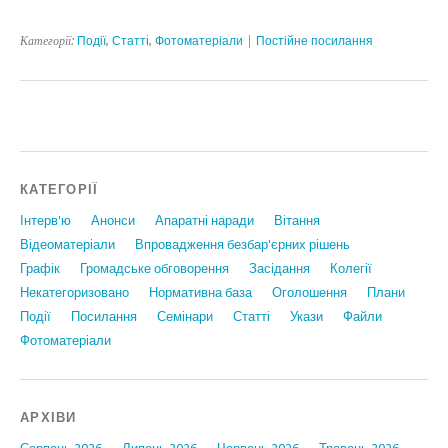
Категорії:
Події
,
Статтi
,
Фотоматеріали
|
Постійне посилання
КАТЕГОРІЇ
Інтерв'ю
Анонси
Апаратні наради
Вiтання
Відеоматеріали
Впровадження безбар'єрних рішень
Графiк
Громадське обговорення
Засідання
Колегії
Некатегоризовано
Нормативна база
Оголошення
Плани
Події
Посилання
Семінари
Статтi
Укази
Файли
Фотоматеріали
АРХІВИ