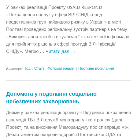
У рамках реалізації Проекту USAID RESPOND
«Покращення послуг у сфері ВІЛ/СНІД серед
представників груп найвищого ризику в Україні» в місті
Полтаві проведено регіональну зустріч партнерів на тему
«Використання засобів візуалізації стратегічної інформації
для прийняття рішень в сфері протидії ВІЛ-інфекції/
СНІДу». Метою …
Читати далі
→
Категорії:
Події
,
Статтi
,
Фотоматеріали
|
Постійне посилання
Допомога у подоланні соціально
небезпечних захворювань
Днями у рамках реалізації проекту «Підтримка покращення
взаємодії ТБ і ВІЛ служб моніторингу і контролю» (далі –
Проект) та на виконання Меморандуму про співпрацю між
Департаментом охорони здоров’я Полтавської ОДА та