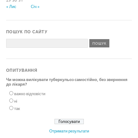
29
30
31
« Лис
Січ »
ПОШУК ПО САЙТУ
ОПИТУВАННЯ
Чи можна вилікувати туберкульоз самостійно, без звернення
до лікаря?
важко відповісти
ні
так
Отримати результати