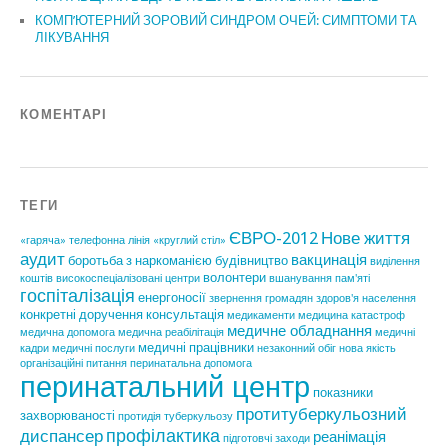
КОМП’ЮТЕРНИЙ ЗОРОВИЙ СИНДРОМ ОЧЕЙ: СИМПТОМИ ТА
ЛІКУВАННЯ
КОМЕНТАРІ
ТЕГИ
ЄВРО-2012
Нове життя
«гаряча» телефонна лінія
«круглий стіл»
аудит
вакцинація
боротьба з наркоманією
будівництво
виділення
волонтери
коштів
високоспеціалізовані центри
вшанування пам'яті
госпіталізація
енергоносії
звернення громадян
здоров'я населення
конкретні доручення
консультація
медикаменти
медицина катастроф
медичне обладнання
медична допомога
медична реабілітація
медичні
медичні працівники
кадри
медичні послуги
незаконний обіг
нова якість
організаційні питання
перинатальна допомога
перинатальний центр
показники
протитуберкульозний
захворюваності
протидія туберкульозу
профілактика
диспансер
реанімація
підготовчі заходи