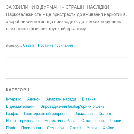
ЗА ХВИЛИНИ В ДУРМАНІ – СТРАШНІ НАСЛІДКИ
Наркозалежність – це пристрасть до вживання наркотиків,
хворобливий потяг, що призводить до тяжких порушень
психічних і фізичних функцій організму.
Категорії:
Статтi
|
Постійне посилання
КАТЕГОРІЇ
Інтерв'ю
Анонси
Апаратні наради
Вiтання
Відеоматеріали
Впровадження безбар'єрних рішень
Графiк
Громадське обговорення
Засідання
Колегії
Некатегоризовано
Нормативна база
Оголошення
Плани
Події
Посилання
Семінари
Статтi
Укази
Файли