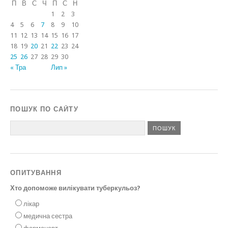
П
В
С
Ч
П
С
Н
1
2
3
4
5
6
7
8
9
10
11
12
13
14
15
16
17
18
19
20
21
22
23
24
25
26
27
28
29
30
« Тра
Лип »
ПОШУК ПО САЙТУ
ОПИТУВАННЯ
Хто допоможе вилікувати туберкульоз?
лікар
медична сестра