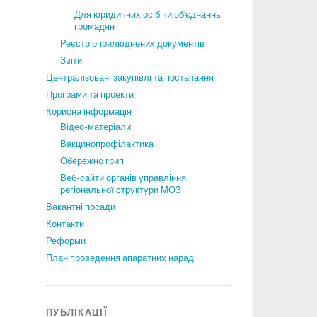
Для юридичних осіб чи об’єднаннь
громадян
Реєстр оприлюднених документів
Звіти
Централізовані закупівлі та постачання
Програми та проекти
Корисна інформація
Відео-матеріали
Вакцинопрофілактика
Обережно грип
Веб-сайти органів управління
регіональної структури МОЗ
Вакантні посади
Контакти
Реформи
План проведення апаратних нарад
ПУБЛІКАЦІЇ