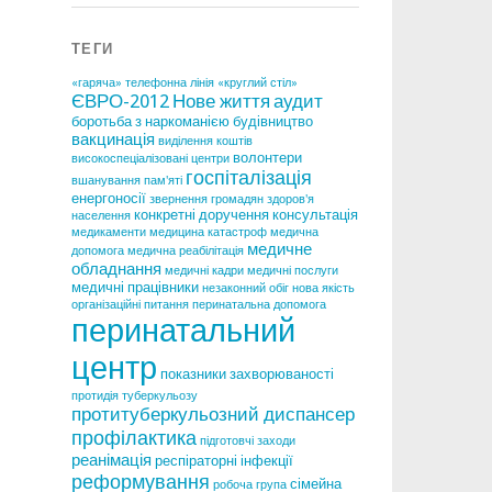
ТЕГИ
«гаряча» телефонна лінія
«круглий стіл»
ЄВРО-2012
Нове життя
аудит
боротьба з наркоманією
будівництво
вакцинація
виділення коштів
волонтери
високоспеціалізовані центри
госпіталізація
вшанування пам'яті
енергоносії
звернення громадян
здоров'я
конкретні доручення
консультація
населення
медикаменти
медицина катастроф
медична
медичне
допомога
медична реабілітація
обладнання
медичні кадри
медичні послуги
медичні працівники
незаконний обіг
нова якість
організаційні питання
перинатальна допомога
перинатальний
центр
показники захворюваності
протидія туберкульозу
протитуберкульозний диспансер
профілактика
підготовчі заходи
реанімація
респіраторні інфекції
реформування
сімейна
робоча група