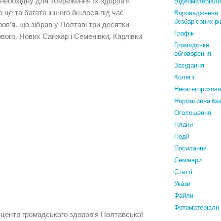
 необхідну для збереження їх здоров’я
Відеоматеріали
 це та багато іншого йшлося під час
Впровадження
безбар'єрних р
ров’я, що зібрав у Полтаві три десятки
Графiк
тового, Нових Санжар і Семенівки, Карлівки
Громадське
обговорення
Засідання
Колегії
Некатегоризов
Нормативна ба
Оголошення
Плани
Події
Посилання
Семінари
Статтi
Укази
Файли
Фотоматеріали
 центр громадського здоров’я Полтавської