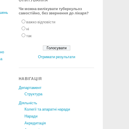
ОПИТУВАННЯ
Чи можна вилікувати туберкульоз
ішень
самостійно, без звернення до лікаря?
важко відповісти
ні
так
ано
Отримати результати
за
НАВІГАЦІЯ
Департамент
Структура
Діяльність
Колегії та апаратні наради
Наради
Акредитація