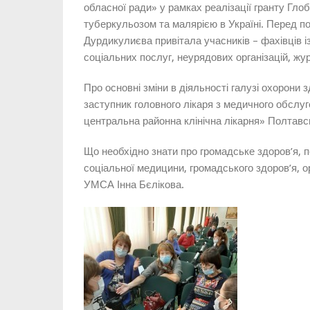
обласної ради» у рамках реалізації гранту Гл
туберкульозом та малярією в Україні. Перед п
Дурдикулиєва привітала учасників – фахівців і
соціальних послуг, неурядових організацій, жур
Про основні зміни в діяльності галузі охорони 
заступник головного лікаря з медичного обсл
центральна районна клінічна лікарня» Полтавс
Що необхідно знати про громадське здоров’я,
соціальної медицини, громадського здоров’я, ор
УМСА Інна Бєлікова.