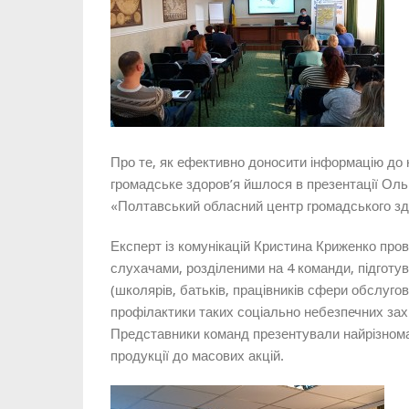
Про те, як ефективно доносити інформацію до 
громадське здоров’я йшлося в презентації Оль
«Полтавський обласний центр громадського зд
Експерт із комунікацій Кристина Криженко пров
слухачами, розділеними на 4 команди, підготу
(школярів, батьків, працівників сфери обслуг
профілактики таких соціально небезпечних захв
Представники команд презентували найрізномані
продукції до масових акцій.