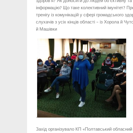
здоров’я? Як доносити до людей об’єктивну та
інформацію? Що таке колективний імунітет? Про
тренігу із комунікацій у сфері громадського здо
слухачів з усіх кінців області – із Хорола й Чу
й Машівки
.
Захід організувало КП «Полтавський обласний