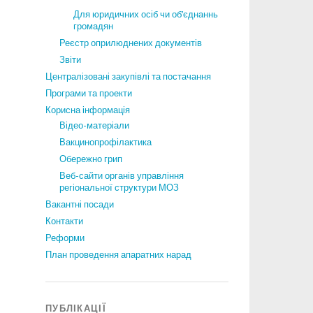
Для юридичних осіб чи об’єднаннь
громадян
Реєстр оприлюднених документів
Звіти
Централізовані закупівлі та постачання
Програми та проекти
Корисна інформація
Відео-матеріали
Вакцинопрофілактика
Обережно грип
Веб-сайти органів управління
регіональної структури МОЗ
Вакантні посади
Контакти
Реформи
План проведення апаратних нарад
ПУБЛІКАЦІЇ