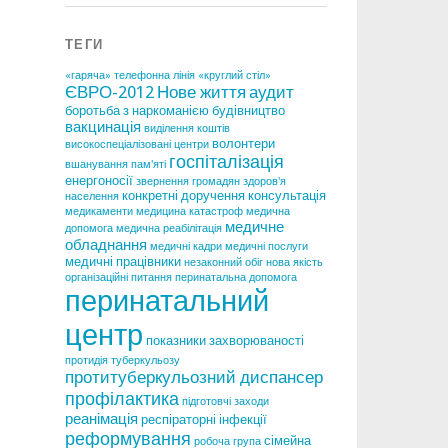
ТЕГИ
«гаряча» телефонна лінія
«круглий стіл»
ЄВРО-2012
Нове життя
аудит
боротьба з наркоманією
будівництво
вакцинація
виділення коштів
волонтери
високоспеціалізовані центри
госпіталізація
вшанування пам'яті
енергоносії
звернення громадян
здоров'я
конкретні доручення
консультація
населення
медикаменти
медицина катастроф
медична
медичне
допомога
медична реабілітація
обладнання
медичні кадри
медичні послуги
медичні працівники
незаконний обіг
нова якість
організаційні питання
перинатальна допомога
перинатальний
центр
показники захворюваності
протидія туберкульозу
протитуберкульозний диспансер
профілактика
підготовчі заходи
реанімація
респіраторні інфекції
реформування
сімейна
робоча група