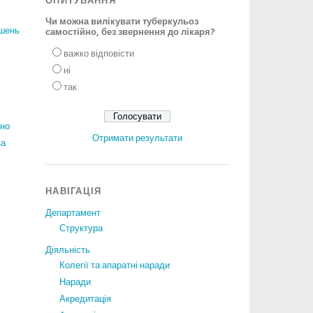
ОПИТУВАННЯ
Чи можна вилікувати туберкульоз
ішень
самостійно, без звернення до лікаря?
важко відповісти
ні
так
ано
Отримати результати
за
НАВІГАЦІЯ
Департамент
Структура
Діяльність
Колегії та апаратні наради
Наради
Акредитація