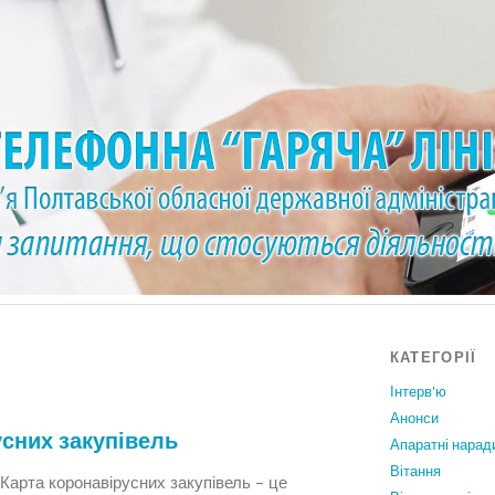
КАТЕГОРІЇ
Інтерв'ю
Анонси
усних закупівель
Апаратні нарад
Вiтання
/ Карта коронавірусних закупівель – це