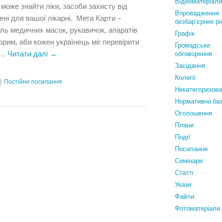
Відеоматеріали
 може знайти ліки, засоби захисту від
Впровадження
ені для вашої лікарні. Мета Карти –
безбар'єрних р
ль медичних масок, рукавичок, апаратів
Графiк
им, аби кожен українець міг перевірити
Громадське
 …
Читати далі
→
обговорення
Засідання
Колегії
|
Постійне посилання
Некатегоризов
Нормативна ба
Оголошення
Плани
Події
Посилання
Семінари
Статтi
Укази
Файли
Фотоматеріали