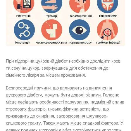
При підозрі на цукровий діабет необхідно дослідити кров
та сечу на цукор, звернувшись для обстеження до
сімейного лікаря за місцем проживання.
Безпосередні причини, що впливають на виникнення
цукрового діабету, можуть бути доволі різними. Головне
міcце посідають особливості харчування, надмірний вплив
стресових факторів, низька фізична активність, що
призводить до ожиріння, захворювання шлунково-
кишкового тракту. Також мають місце спадкові фактори. У
деяких родинах цукровий діабет зустрічається упродовж