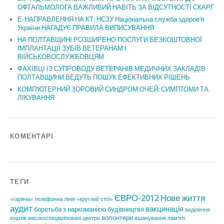
ОФТАЛЬМОЛОГА ВАЖЛИВИЙ НАВІТЬ ЗА ВІДСУТНОСТІ СКАРГ
Е-НАПРАВЛЕННЯ НА КТ: НСЗУ Національна служба здоров’я
України НАГАДУЄ ПРАВИЛА ВИПИСУВАННЯ
НА ПОЛТАВЩИНІ РОЗШИРЕНО ПОСЛУГИ БЕЗКОШТОВНОЇ
ІМПЛАНТАЦІЇ ЗУБІВ ВЕТЕРАНАМ І
ВІЙСЬКОВОСЛУЖБОВЦЯМ
ФАХІВЦІ ІЗ СУПРОВОДУ ВЕТЕРАНІВ МЕДИЧНИХ ЗАКЛАДІВ
ПОЛТАВЩИНИ ВЕДУТЬ ПОШУК ЕФЕКТИВНИХ РІШЕНЬ
КОМП’ЮТЕРНИЙ ЗОРОВИЙ СИНДРОМ ОЧЕЙ: СИМПТОМИ ТА
ЛІКУВАННЯ
КОМЕНТАРІ
ТЕГИ
ЄВРО-2012
Нове життя
«гаряча» телефонна лінія
«круглий стіл»
аудит
вакцинація
боротьба з наркоманією
будівництво
виділення
волонтери
коштів
високоспеціалізовані центри
вшанування пам'яті