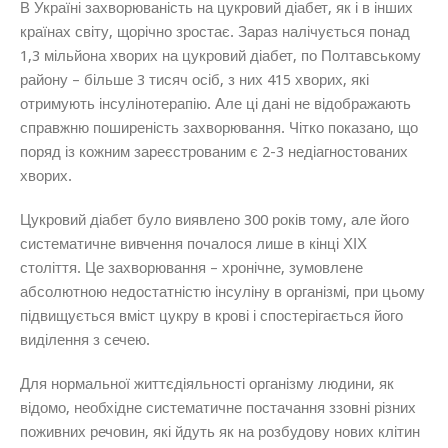
В Україні захворюваність на цукровий діабет, як і в інших
країнах світу, щорічно зростає. Зараз налічується понад
1,3 мільйона хворих на цукровий діабет, по Полтавському
району – більше 3 тисяч осіб, з них 415 хворих, які
отримують інсулінотерапію. Але ці дані не відображають
справжню поширеність захворювання. Чітко показано, що
поряд із кожним зареєстрованим є 2-3 недіагностованих
хворих.
Цукровий діабет було виявлено 300 років тому, але його
систематичне вивчення почалося лише в кінці ХІХ
століття. Це захворювання – хронічне, зумовлене
абсолютною недостатністю інсуліну в організмі, при цьому
підвищується вміст цукру в крові і спостерігається його
виділення з сечею.
Для нормальної життєдіяльності організму людини, як
відомо, необхідне систематичне постачання ззовні різних
поживних речовин, які йдуть як на розбудову нових клітин