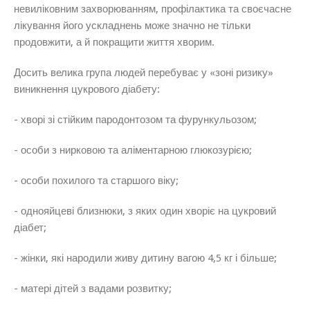
невиліковним захворюванням, профілактика та своєчасне
лікування його ускладнень може значно не тільки
продовжити, а й покращити життя хворим.
Досить велика група людей перебуває у «зоні ризику»
виникнення цукрового діабету:
- хворі зі стійким пародонтозом та фурункульозом;
- особи з нирковою та аліментарною глюкозурією;
- особи похилого та старшого віку;
- однояйцеві близнюки, з яких один хворіє на цукровий
діабет;
- жінки, які народили живу дитину вагою 4,5 кг і більше;
- матері дітей з вадами розвитку;