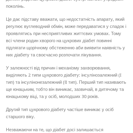
поколінь.
Це дає підставу вважати, що недостатність апарату, який
регулює вуглеводний обмін, може передаватися у спадок і
проявлятись при несприятливих життєвих умовах. Тому
всі члени родин хворого на цукрових діабет повинні
підлягати щорічному обстеженню аби виявити наявність у
них діабету та своєчасно розпочати лікування.
У залежності від причин і механізму захворювання,
виділяють 2 типи цукрового діабету: інсулінозалежний (I
тип) та інсулінонезалежний (lI тип). Перший тип називають
ще юнацьким, тобто він виникає, зазвичай, в дитячому та
юнацькому віці, та у осіб, молодших 30 років.
Другий тип цукрового діабету частіше виникає у осіб
старшого віку.
Незважаючи на те, що діабет досі залишається