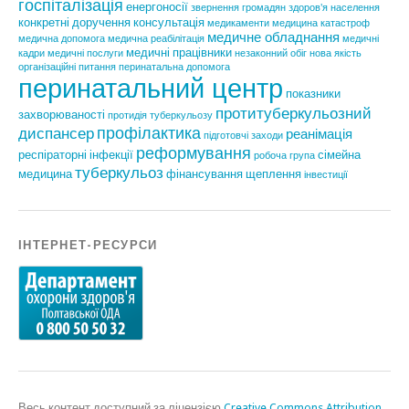
госпіталізація
енергоносії
звернення громадян
здоров'я населення
конкретні доручення
консультація
медикаменти
медицина катастроф
медичне обладнання
медична допомога
медична реабілітація
медичні
медичні працівники
кадри
медичні послуги
незаконний обіг
нова якість
організаційні питання
перинатальна допомога
перинатальний центр
показники
протитуберкульозний
захворюваності
протидія туберкульозу
профілактика
диспансер
реанімація
підготовчі заходи
реформування
респіраторні інфекції
сімейна
робоча група
туберкульоз
медицина
фінансування
щеплення
інвестиції
ІНТЕРНЕТ-РЕСУРСИ
Весь контент доступний за ліцензією
Creative Commons Attribution