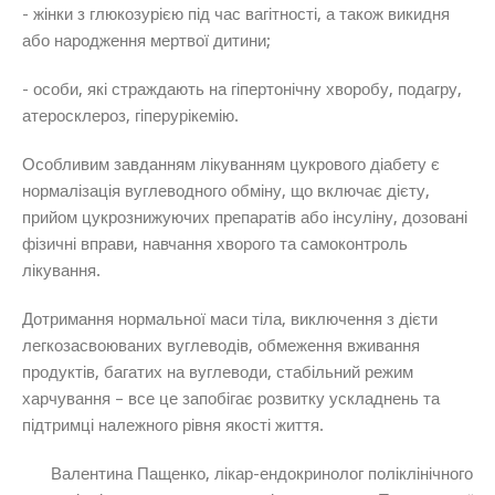
- жінки з глюкозурією під час вагітності, а також викидня
або народження мертвої дитини;
- особи, які страждають на гіпертонічну хворобу, подагру,
атеросклероз, гіперурікемію.
Особливим завданням лікуванням цукрового діабету є
нормалізація вуглеводного обміну, що включає дієту,
прийом цукрознижуючих препаратів або інсуліну, дозовані
фізичні вправи, навчання хворого та самоконтроль
лікування.
Дотримання нормальної маси тіла, виключення з дієти
легкозасвоюваних вуглеводів, обмеження вживання
продуктів, багатих на вуглеводи, стабільний режим
харчування – все це запобігає розвитку ускладнень та
підтримці належного рівня якості життя.
Валентина Пащенко, лікар-ендокринолог поліклінічного