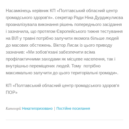
Насамкінець керівник КП «Полтавський обласний центр
громадського здоров’я». секретар Ради
Ніна Дурдикулиєва
проаналізувала виконання рішень попереднього засідання
і зазначила, що протягом Європейського тижня тестування
на ВІЛ у травні потрібно залучити якомога більше людей
до масових обстежень.
Віктор Лисак
із цього приводу
зазначив: «
Ми зобов’язані забезпечити всіма
профілактичними заходами як місцеве населення, так і
внутрішньо переміщених людей. Тому потрібно
максимально залучити до цього територіальні громади
».
КП «Полтавський обласний центр громадського здоров’я
ПОР»
Категорії:
Некатегоризовано
|
Постійне посилання