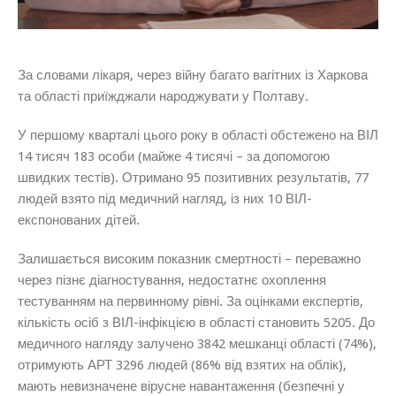
За словами лікаря, через війну багато вагітних із Харкова
та області приїжджали народжувати у Полтаву.
У першому кварталі цього року в області обстежено на ВІЛ
14 тисяч 183 особи (майже 4 тисячі – за допомогою
швидких тестів). Отримано 95 позитивних результатів, 77
людей взято під медичний нагляд, із них 10 ВІЛ-
експонованих дітей.
Залишається високим показник смертності – переважно
через пізнє діагностування, недостатнє охоплення
тестуванням на первинному рівні. За оцінками експертів,
кількість осіб з ВІЛ-інфікцією в області становить 5205. До
медичного нагляду залучено 3842 мешканці області (74%),
отримують АРТ 3296 людей (86% від взятих на облік),
мають невизначене вірусне навантаження (безпечні у