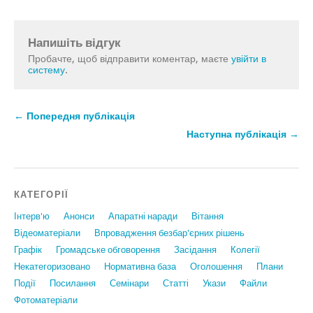
Напишіть відгук
Пробачте, щоб відправити коментар, маєте
увійти в
систему
.
← Попередня публікація
Наступна публікація →
КАТЕГОРІЇ
Інтерв'ю
Анонси
Апаратні наради
Вiтання
Відеоматеріали
Впровадження безбар'єрних рішень
Графiк
Громадське обговорення
Засідання
Колегії
Некатегоризовано
Нормативна база
Оголошення
Плани
Події
Посилання
Семінари
Статтi
Укази
Файли
Фотоматеріали