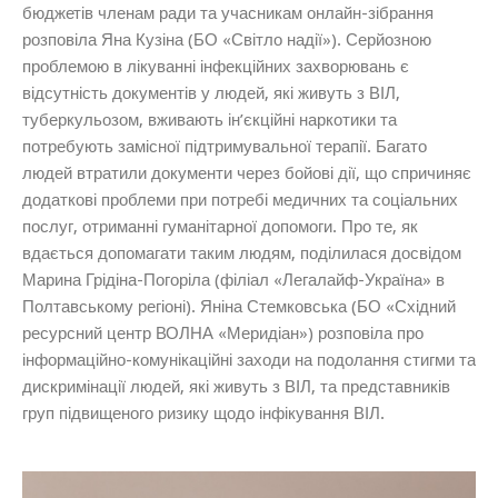
бюджетів членам ради та учасникам онлайн-зібрання
розповіла
Яна Кузіна
(БО «Світло надії»). Серйозною
проблемою в лікуванні інфекційних захворювань є
відсутність документів у людей, які живуть з ВІЛ,
туберкульозом, вживають ін’єкційні наркотики та
потребують замісної підтримувальної терапії. Багато
людей втратили документи через бойові дії, що спричиняє
додаткові проблеми при потребі медичних та соціальних
послуг, отриманні гуманітарної допомоги. Про те, як
вдається допомагати таким людям, поділилася досвідом
Марина Грідіна-Погоріла
(філіал «Легалайф-Україна» в
Полтавському регіоні).
Яніна Стемковська
(БО «Східний
ресурсний центр ВОЛНА «Меридіан») розповіла про
інформаційно-комунікаційні заходи на подолання стигми та
дискримінації людей, які живуть з ВІЛ, та представників
груп підвищеного ризику щодо інфікування ВІЛ.