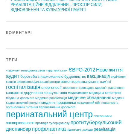
РЕАБІЛІТАЦІЙНЕ ВІДДІЛЕННЯ – ПРОСТІР СИЛИ,
ВІДНОВЛЕННЯ ТА КУЛЬТУРНОЇ ПАМ’ЯТІ
КОМЕНТАРІ
ТЕГИ
ЄВРО-2012
Нове життя
«гаряча» телефонна лінія
«круглий стіл»
аудит
вакцинація
боротьба з наркоманією
будівництво
виділення
волонтери
коштів
високоспеціалізовані центри
вшанування пам'яті
госпіталізація
енергоносії
звернення громадян
здоров'я населення
конкретні доручення
консультація
медикаменти
медицина катастроф
медичне обладнання
медична допомога
медична реабілітація
медичні
медичні працівники
кадри
медичні послуги
незаконний обіг
нова якість
організаційні питання
перинатальна допомога
перинатальний центр
показники
протитуберкульозний
захворюваності
протидія туберкульозу
профілактика
диспансер
реанімація
підготовчі заходи