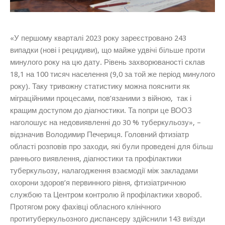
«
У першому кварталі 2023 року зареєстровано 243
випадки (нові і рецидиви), що майже удвічі більше проти
минулого року на цю дату. Рівень захворюваності склав
18,1 на 100 тисяч населення (9,0 за той же період минулого
року). Таку тривожну статистику можна пояснити як
міграційними процесами, пов’язаними з війною, так і
кращим доступом до діагностики. Та попри це ВООЗ
наголошує на недовиявленні до 30 % туберкульозу
», –
відзначив Володимир Печериця. Головний фтизіатр
області розповів про заходи, які були проведені для більш
раннього виявлення, діагностики та профілактики
туберкульозу, налагодження взаємодії між закладами
охорони здоров’я первинного рівня, фтизіатричною
службою та Центром контролю й профілактики хвороб.
Протягом року фахівці обласного клінічного
протитуберкульозного диспансеру здійснили 143 виїзди