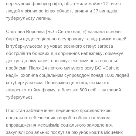
пересувних флюорографів, обстежили майже 12 тисяч
людей у різних регіонах області, виявили 37 випадків
туберкульозу легень.
Світлана Вороніна (БО «Світло надії») назвала основні
бар’єри щодо соціального супроводу та підтримки людей
із туберкульозом в умовах воєнного стану: загроза
обстрілів та бойових дій спричиняє небезпеку, обмежує
доступ до лікування, провокує економічні та соціальні
проблеми. Після 24 лютого минулого року БО «Світло
надії» охопила соціальним супроводом понад 1000 людей
із туберкульозом. Переважно це люди, які мають
лікарсько-стійку форму, а близько 500 осіб – чутливий
туберкульоз.
Про стан забезпечення первинною профілактикою
соціально-небезпечних хвороб в області шляхом
впровадження механізмів соціального замовлення,
закупівлі соціальних послуг за рахунок коштів місцевих