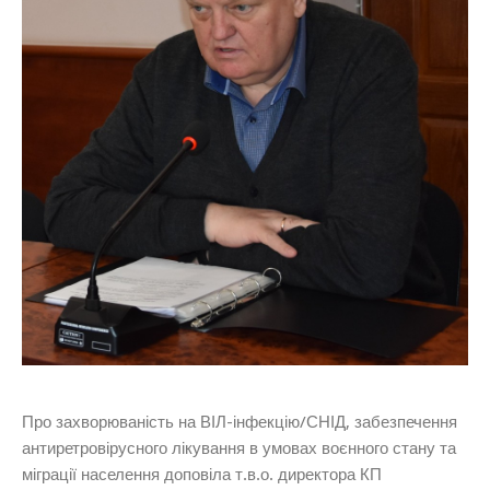
Про захворюваність на ВІЛ-інфекцію/СНІД, забезпечення
антиретровірусного лікування в умовах воєнного стану та
міграції населення доповіла т.в.о. директора КП