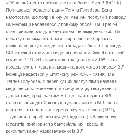
«Обласний центр профілактики та боротьби з ВІЛ/СНІД
Полтавської обласної ради»
Тетяна Голубєва
. Вона
наголосила, що попри війну усі медичні послуги із приводу
ВІЛ-інфекції надавалося у повному обсязі. Наш регіон
став приймаючим для внутрішньо переміщених осіб. Від
початку повномасштабного вторгнення по березень
нинішнього року у медичних закладах області з приводу
ВІЛ-інфекції отримали медичні послуги майже 4 сотні осіб
із числа ВПО. «
На початок квітня цього року 185 із них
продовжують лікування, медична допомога з приводу ВІЛ-
інфекції надається у штатному режимі
», – зазначила
Тетяна Голубєва. У переліку цих послуг лікар назвала
медичне спостереження та консультації, тестування й
діагностику, профілактику ВІЛ для партнерів та ВІЛ-
експонованих дітей, консультування жінок з ВІЛ під час
вагітності та пологів, антиретровірусну терапію (АРТ),
лікування та профілактику ускладнень (туберкульозу,
гепатитів, грибкових та бактеріальних інфекцій),
консультування наркозалежних із ВІЛ.