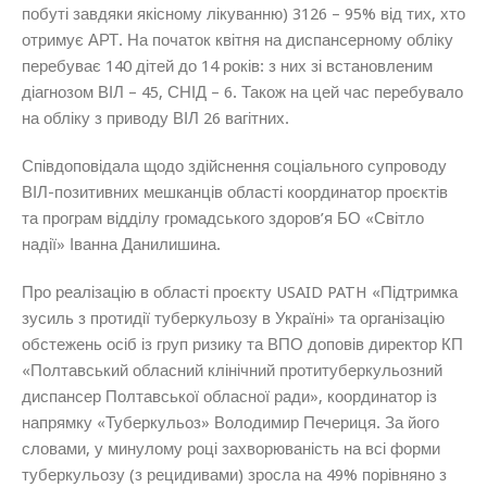
побуті завдяки якісному лікуванню) 3126 – 95% від тих, хто
отримує АРТ. На початок квітня на диспансерному обліку
перебуває 140 дітей до 14 років: з них зі встановленим
діагнозом ВІЛ – 45, СНІД – 6. Також на цей час перебувало
на обліку з приводу ВІЛ 26 вагітних.
Співдоповідала щодо здійснення соціального супроводу
ВІЛ-позитивних мешканців області координатор проєктів
та програм відділу громадського здоров’я БО «Світло
надії» Іванна Данилишина.
Про реалізацію в області проєкту USAID PATH «Підтримка
зусиль з протидії туберкульозу в Україні» та організацію
обстежень осіб із груп ризику та ВПО доповів директор КП
«Полтавський обласний клінічний протитуберкульозний
диспансер Полтавської обласної ради», координатор із
напрямку «Туберкульоз»
Володимир Печериця
. За його
словами, у минулому році захворюваність на всі форми
туберкульозу (з рецидивами) зросла на 49% порівняно з