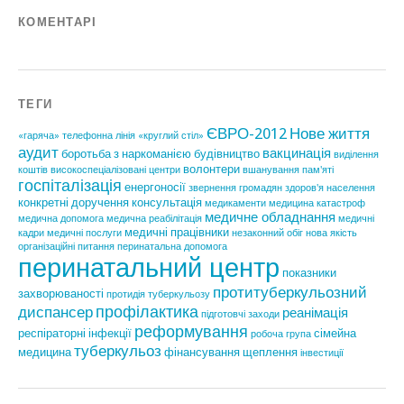
КОМЕНТАРІ
ТЕГИ
ЄВРО-2012
Нове життя
«гаряча» телефонна лінія
«круглий стіл»
аудит
вакцинація
боротьба з наркоманією
будівництво
виділення
волонтери
коштів
високоспеціалізовані центри
вшанування пам'яті
госпіталізація
енергоносії
звернення громадян
здоров'я населення
конкретні доручення
консультація
медикаменти
медицина катастроф
медичне обладнання
медична допомога
медична реабілітація
медичні
медичні працівники
кадри
медичні послуги
незаконний обіг
нова якість
організаційні питання
перинатальна допомога
перинатальний центр
показники
протитуберкульозний
захворюваності
протидія туберкульозу
профілактика
диспансер
реанімація
підготовчі заходи
реформування
респіраторні інфекції
сімейна
робоча група
туберкульоз
медицина
фінансування
щеплення
інвестиції