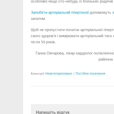
особливо якщо хто-небудь із близьких родичів
Запобігти артеріальній гіпертензії
допоможуть
загалом.
Щоб не пропустити початок артеріальної гіперт
свого здоров’я і вимірювати артеріальний тиск
після 50 років.
Ганна Овчарова, лікар-кардіолог поліклініч
районна 
Категорії:
Некатегоризовано
|
Постійне посилання
Напишіть відгук