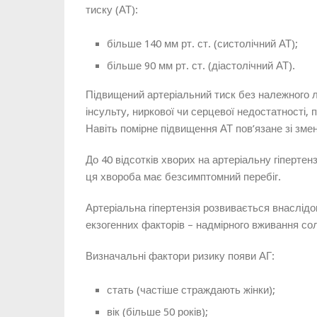
тиску (АТ):
більше 140 мм рт. ст. (систолічний АТ);
більше 90 мм рт. ст. (діастолічний АТ).
Підвищений артеріальний тиск без належного л
інсульту, ниркової чи серцевої недостатності, 
Навіть помірне підвищення АТ пов’язане зі зме
До 40 відсотків хворих на артеріальну гіпертен
ця хвороба має безсимптомний перебіг.
Артеріальна гіпертензія розвивається внаслідок 
екзогенних факторів – надмірного вживання сол
Визначальні фактори ризику появи АГ:
стать (частіше страждають жінки);
вік (більше 50 років);