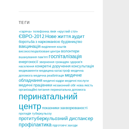
ТЕГИ
«гаряча» телефонна лінія
«круглий стіл»
ЄВРО-2012
Нове життя
аудит
боротьба з наркоманією
будівництво
вакцинація
виділення коштів
волонтери
високоспеціалізовані центри
госпіталізація
вшанування пам'яті
енергоносії
звернення громадян
здоров'я
конкретні доручення
консультація
населення
медикаменти
медицина катастроф
медична
медичне
допомога
медична реабілітація
обладнання
медичні кадри
медичні послуги
медичні працівники
незаконний обіг
нова якість
організаційні питання
перинатальна допомога
перинатальний
центр
показники захворюваності
протидія туберкульозу
протитуберкульозний диспансер
профілактика
підготовчі заходи