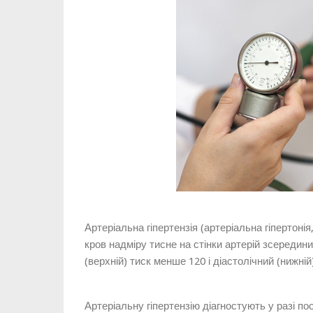
Артеріальна гіпертензія (артеріальна гіпертонія
кров надміру тисне на стінки артерій зсереди
(верхній) тиск менше 120 і діастолічний (нижній
Артеріальну гіпертензію діагностують у разі по