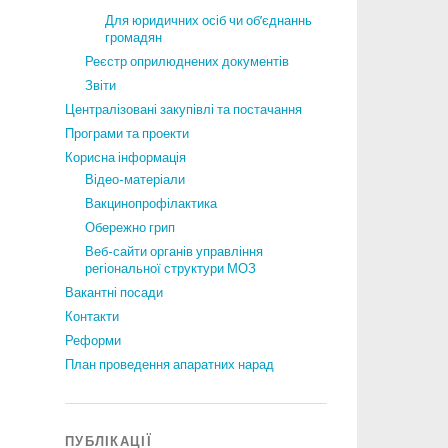
Для юридичних осіб чи об’єднаннь
громадян
Реєстр оприлюднених документів
Звіти
Централізовані закупівлі та постачання
Програми та проекти
Корисна інформація
Відео-матеріали
Вакцинопрофілактика
Обережно грип
Веб-сайти органів управління
регіональної структури МОЗ
Вакантні посади
Контакти
Реформи
План проведення апаратних нарад
ПУБЛІКАЦІЇ