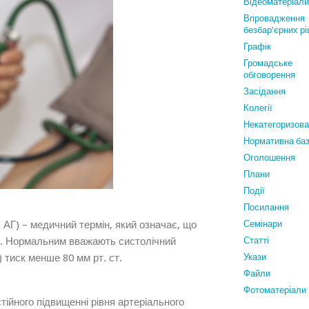
Відеоматеріали
Впровадження
безбар'єрних р
Графiк
Громадське
обговорення
Засідання
Колегії
Некатегоризов
Нормативна ба
Оголошення
Плани
Події
Посилання
, АГ)
– медичний термін, який означає, що
Семінари
ни. Нормальним вважають систолічний
Статтi
) тиск менше 80 мм рт. ст.
Укази
Файли
Фотоматеріали
стійного підвищенні рівня артеріального