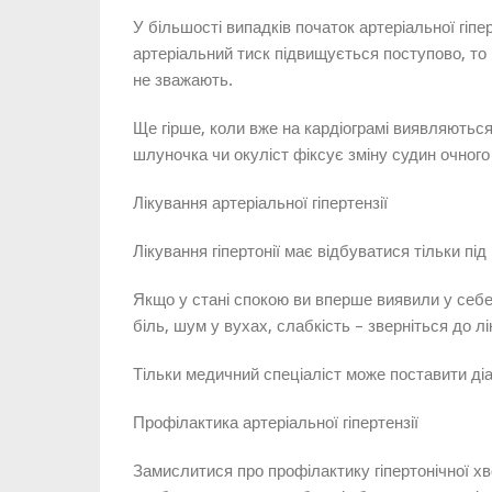
У більшості випадків початок артеріальної гіп
артеріальний тиск підвищується поступово, то 
не зважають.
Ще гірше, коли вже на кардіограмі виявляються 
шлуночка чи окуліст фіксує зміну судин очного
Лікування артеріальної гіпертензії
Лікування гіпертонії має відбуватися тільки під
Якщо у стані спокою ви вперше виявили у себе
біль, шум у вухах, слабкість – зверніться до лі
Тільки медичний спеціаліст може поставити діаг
Профілактика артеріальної гіпертензії
Замислитися про профілактику гіпертонічної хв