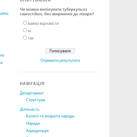
ОПИТУВАННЯ
Чи можна вилікувати туберкульоз
ішень
самостійно, без звернення до лікаря?
важко відповісти
ні
так
ано
Отримати результати
за
НАВІГАЦІЯ
Департамент
Структура
Діяльність
Колегії та апаратні наради
Наради
Акредитація