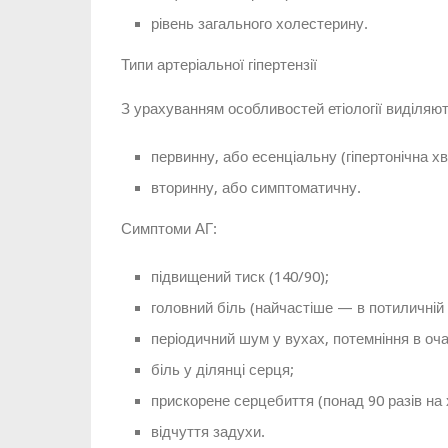
рівень загального холестерину.
Типи артеріальної гіпертензії
З урахуванням особливостей етіології виділяють
первинну, або есенціальну (гіпертонічна х
вторинну, або симптоматичну.
Симптоми АГ:
підвищений тиск (140/90);
головний біль (найчастіше — в потиличній ч
періодичний шум у вухах, потемніння в оч
біль у ділянці серця;
прискорене серцебиття (понад 90 разів на 
відчуття задухи.