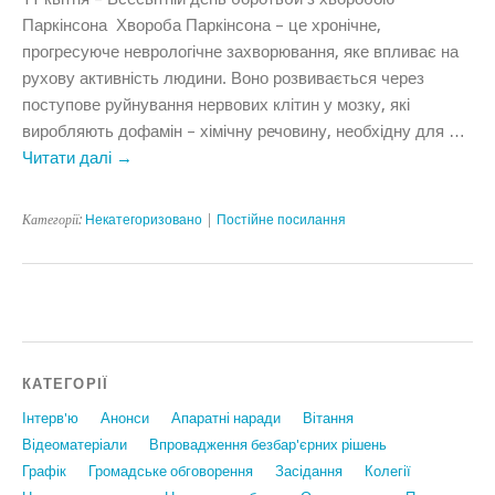
Паркінсона Хвороба Паркінсона – це хронічне,
прогресуюче неврологічне захворювання, яке впливає на
рухову активність людини. Воно розвивається через
поступове руйнування нервових клітин у мозку, які
виробляють дофамін – хімічну речовину, необхідну для …
Читати далі
→
Категорії:
Некатегоризовано
|
Постійне посилання
КАТЕГОРІЇ
Інтерв'ю
Анонси
Апаратні наради
Вiтання
Відеоматеріали
Впровадження безбар'єрних рішень
Графiк
Громадське обговорення
Засідання
Колегії