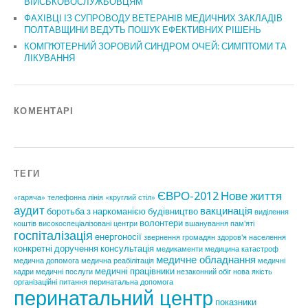
ВІЙСЬКОВОСЛУЖБОВЦЯМ
ФАХІВЦІ ІЗ СУПРОВОДУ ВЕТЕРАНІВ МЕДИЧНИХ ЗАКЛАДІВ
ПОЛТАВЩИНИ ВЕДУТЬ ПОШУК ЕФЕКТИВНИХ РІШЕНЬ
КОМП’ЮТЕРНИЙ ЗОРОВИЙ СИНДРОМ ОЧЕЙ: СИМПТОМИ ТА
ЛІКУВАННЯ
КОМЕНТАРІ
ТЕГИ
ЄВРО-2012
Нове життя
«гаряча» телефонна лінія
«круглий стіл»
аудит
вакцинація
боротьба з наркоманією
будівництво
виділення
волонтери
коштів
високоспеціалізовані центри
вшанування пам'яті
госпіталізація
енергоносії
звернення громадян
здоров'я населення
конкретні доручення
консультація
медикаменти
медицина катастроф
медичне обладнання
медична допомога
медична реабілітація
медичні
медичні працівники
кадри
медичні послуги
незаконний обіг
нова якість
організаційні питання
перинатальна допомога
перинатальний центр
показники