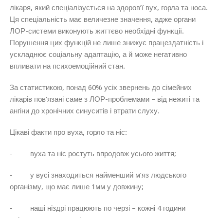
лікаря, який спеціалізується на здоров’ї вух, горла та носа.
Ця спеціальність має величезне значення, адже органи
ЛОР-системи виконують життєво необхідні функції.
Порушення цих функцій не лише знижує працездатність і
ускладнює соціальну адаптацію, а й може негативно
впливати на психоемоційний стан.
За статистикою, понад 60% усіх звернень до сімейних
лікарів пов’язані саме з ЛОР-проблемами – від нежиті та
ангіни до хронічних синуситів і втрати слуху.
Цікаві факти про вуха, горло та ніс:
- вуха та ніс ростуть впродовж усього життя;
- у вусі знаходиться найменший м’яз людського
організму, що має лише 1мм у довжину;
- наші ніздрі працюють по черзі – кожні 4 години