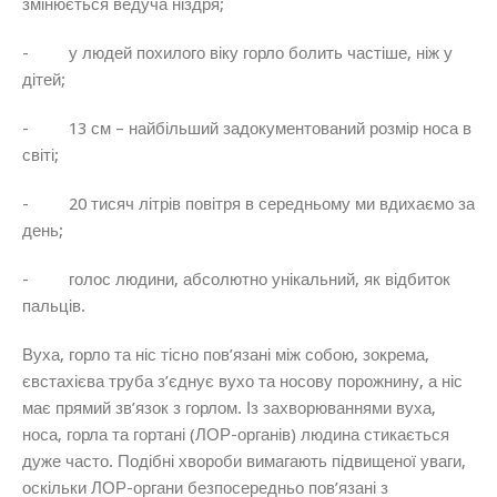
змінюється ведуча ніздря;
- у людей похилого віку горло болить частіше, ніж у
дітей;
- 13 см – найбільший задокументований розмір носа в
світі;
- 20 тисяч літрів повітря в середньому ми вдихаємо за
день;
- голос людини, абсолютно унікальний, як відбиток
пальців.
Вуха, горло та ніс тісно пов’язані між собою, зокрема,
євстахієва труба з’єднує вухо та носову порожнину, а ніс
має прямий зв’язок з горлом. Із захворюваннями вуха,
носа, горла та гортані (ЛОР-органів) людина стикається
дуже часто. Подібні хвороби вимагають підвищеної уваги,
оскільки ЛОР-органи безпосередньо пов’язані з