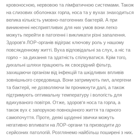
кровоносною, нервовою та лімфатичною системами. Також
на слизових оболонках горла, носа та у вухах знаходиться
велика кількість умовно-патогенних бактерій. А при
виникненні несприятливих для них умов вони легко
можуть перейти в патогенні і викликати різні запалення.
Здоров’я ЛОР-органів відіграє ключову роль у нашому
повсякденному житті. Вуха відповідальні за слух, а ніс та
горло – за дихання та здатність спілкуватися. Крім того,
дихальні шляхи працюють як своєрідний фільтр,
захищаючи організм від інфекцій та шкідливих впливів
зовнішнього середовища. Вони затримують пил, алергени
та бактерії, не дозволяючи їм проникнути далі, а також
підтримують оптимальну температуру і вологість для
вдихуваного повітря. Отже, здоров’я носа та горла, а
також вух є запорукою повноцінного життя та гарного
самопочуття. Проте, деякі щоденні звички можуть
негативно впливати на ЛОР-органи та призводити до
серйозних патологій. Розглянемо найбільш поширені з них.