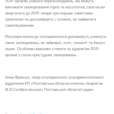
ЛОР-органів; уникати переохолоджень, які можуть
викликати захворювання горла та носоглотки; своєчасно
звертатися до ЛОР-лікаря при перших симптомах
запалення чи дискомфорту і, головне, не займатися
самолікуванням.
Регулярні візити до отоларинголога допоможуть уникнути
таких захворювань, як гайморит, отит, тонзиліт та багато
інших. Особливо важливо стежити за здоров’ям ЛОР-
органів у сезон простудних захворювань.
Анна Франчук, лікар-отоларинголог отоларингологічного
відділення КП «Полтавська обласна клінічна лікарня ім.
М.В.Скліфосовського Полтавської обласної ради»