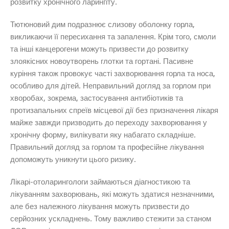
розвитку хронічного ларингіту.
Тютюновий дим подразнює слизову оболонку горла,
викликаючи її пересихання та запалення. Крім того, смоли
та інші канцерогени можуть призвести до розвитку
злоякісних новоутворень глотки та гортані. Пасивне
куріння також провокує часті захворювання горла та носа,
особливо для дітей. Неправильний догляд за горлом при
хворобах, зокрема, застосування антибіотиків та
протизапальних спреїв місцевої дії без призначення лікаря
майже завжди призводить до переходу захворювання у
хронічну форму, вилікувати яку набагато складніше.
Правильний догляд за горлом та професійне лікування
допоможуть уникнути цього ризику.
Лікарі-отоларингологи займаються діагностикою та
лікуванням захворювань, які можуть здатися незначними,
але без належного лікування можуть призвести до
серйозних ускладнень. Тому важливо стежити за станом