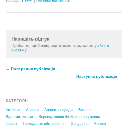
Категорії:
Статтi
|
Постійне посилання
Напишіть відгук
Пробачте, щоб відправити коментар, маєте
увійти в
систему
.
← Попередня публікація
Наступна публікація →
КАТЕГОРІЇ
Інтерв'ю
Анонси
Апаратні наради
Вiтання
Відеоматеріали
Впровадження безбар'єрних рішень
Графiк
Громадське обговорення
Засідання
Колегії