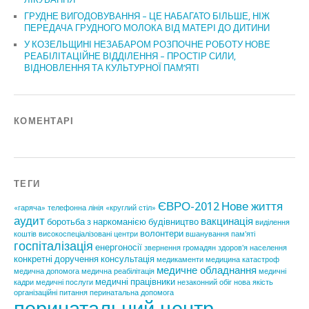
ГРУДНЕ ВИГОДОВУВАННЯ – ЦЕ НАБАГАТО БІЛЬШЕ, НІЖ
ПЕРЕДАЧА ГРУДНОГО МОЛОКА ВІД МАТЕРІ ДО ДИТИНИ
У КОЗЕЛЬЩИНІ НЕЗАБАРОМ РОЗПОЧНЕ РОБОТУ НОВЕ
РЕАБІЛІТАЦІЙНЕ ВІДДІЛЕННЯ – ПРОСТІР СИЛИ,
ВІДНОВЛЕННЯ ТА КУЛЬТУРНОЇ ПАМ’ЯТІ
КОМЕНТАРІ
ТЕГИ
ЄВРО-2012
Нове життя
«гаряча» телефонна лінія
«круглий стіл»
аудит
вакцинація
боротьба з наркоманією
будівництво
виділення
волонтери
коштів
високоспеціалізовані центри
вшанування пам'яті
госпіталізація
енергоносії
звернення громадян
здоров'я населення
конкретні доручення
консультація
медикаменти
медицина катастроф
медичне обладнання
медична допомога
медична реабілітація
медичні
медичні працівники
кадри
медичні послуги
незаконний обіг
нова якість
організаційні питання
перинатальна допомога
перинатальний центр