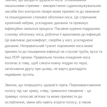
назальними спреями – використання судинозвужувальних
засобів без контролю лікаря може призвести до звикання
та пошкодження слизової оболонки носа. Це спричиняє
хронічний набряк, ускладнює дихання та провокує
інфекційно-запальні процеси.
Пасивне куріння подразнює
слизову оболонку носа, роблячи її вразливою до інфекцій.
Це викликає дискомфорт, свербіж у носі, ускладнене
дихання. Неправильний туалет порожнини носа може
призвести до поширення інфекції на слухові труби, вуха та
інші ЛОР-органи. Правильна техніка очищення носа
полягає в тому, щоб сякати кожну ніздрю по черзі,
затискаючи другу при цьому, не варто докладати
надмірних зусиль.
Звички, що погіршують здоров’я горла.
Перенавантаження
голосу під час крику, співу, тривалого говоріння – це
травмує голосові зв’язки та може призвести до
ослаблення, зміни або навіть втрати голосу, а також