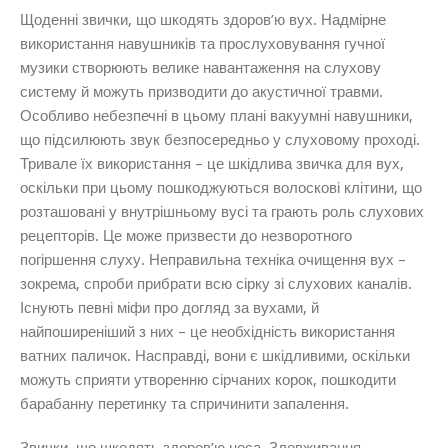
Щоденні звички, що шкодять здоров’ю вух.
Надмірне
використання навушників та прослуховування гучної
музики створюють велике навантаження на слухову
систему й можуть призводити до акустичної травми.
Особливо небезпечні в цьому плані вакуумні навушники,
що підсилюють звук безпосередньо у слуховому проході.
Тривале їх використання – це шкідлива звичка для вух,
оскільки при цьому пошкоджуються волоскові клітини, що
розташовані у внутрішньому вусі та грають роль слухових
рецепторів. Це може призвести до незворотного
погіршення слуху.
Неправильна техніка очищення вух –
зокрема, спроби прибрати всю сірку зі слухових каналів.
Існують певні міфи про догляд за вухами, й
найпоширеніший з них – це необхідність використання
ватних паличок. Насправді, вони є шкідливими, оскільки
можуть сприяти утворенню сірчаних корок, пошкодити
барабанну перетинку та спричинити запалення.
Звички, що шкодять здоров’ю носа.
Зловживання