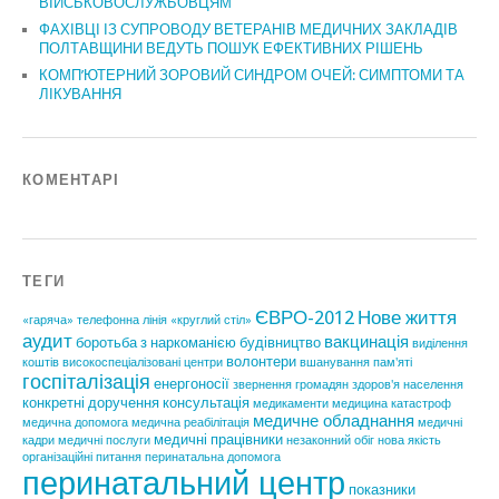
ВІЙСЬКОВОСЛУЖБОВЦЯМ
ФАХІВЦІ ІЗ СУПРОВОДУ ВЕТЕРАНІВ МЕДИЧНИХ ЗАКЛАДІВ
ПОЛТАВЩИНИ ВЕДУТЬ ПОШУК ЕФЕКТИВНИХ РІШЕНЬ
КОМП’ЮТЕРНИЙ ЗОРОВИЙ СИНДРОМ ОЧЕЙ: СИМПТОМИ ТА
ЛІКУВАННЯ
КОМЕНТАРІ
ТЕГИ
ЄВРО-2012
Нове життя
«гаряча» телефонна лінія
«круглий стіл»
аудит
вакцинація
боротьба з наркоманією
будівництво
виділення
волонтери
коштів
високоспеціалізовані центри
вшанування пам'яті
госпіталізація
енергоносії
звернення громадян
здоров'я населення
конкретні доручення
консультація
медикаменти
медицина катастроф
медичне обладнання
медична допомога
медична реабілітація
медичні
медичні працівники
кадри
медичні послуги
незаконний обіг
нова якість
організаційні питання
перинатальна допомога
перинатальний центр
показники