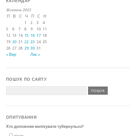
КАЛЕНДАР
Жовтень 2015
П
В
С
Ч
П
С
Н
1
2
3
4
5
6
7
8
9
10
11
12
13
14
15
16
17
18
19
20
21
22
23
24
25
26
27
28
29
30
31
« Вер
Лис »
ПОШУК ПО САЙТУ
ОПИТУВАННЯ
Хто допоможе вилікувати туберкульоз?
лікар