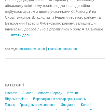
обласному клінічному госпіталі для інвалідів війни
відбулась зустріч з двома учасниками бойових дій на
Сході. Буколов Владислав із Решетилівського району та
Безкровний Тарас із Лубенського району, залишивши
вдомасім’ї, добровільно відправились у зону АТО. Більше
…
Читати далі
→
Категорії:
Некатегоризовано
|
Постійне посилання
КАТЕГОРІЇ
Інтерв'ю
Анонси
Апаратні наради
Вiтання
Відеоматеріали
Впровадження безбар'єрних рішень
Графiк
Громадське обговорення
Засідання
Колегії