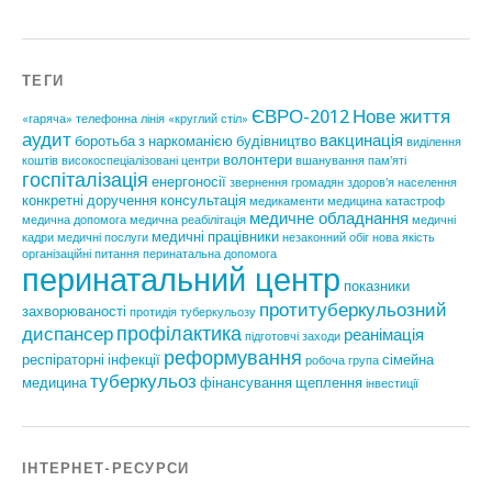
ТЕГИ
ЄВРО-2012
Нове життя
«гаряча» телефонна лінія
«круглий стіл»
аудит
вакцинація
боротьба з наркоманією
будівництво
виділення
волонтери
коштів
високоспеціалізовані центри
вшанування пам'яті
госпіталізація
енергоносії
звернення громадян
здоров'я населення
конкретні доручення
консультація
медикаменти
медицина катастроф
медичне обладнання
медична допомога
медична реабілітація
медичні
медичні працівники
кадри
медичні послуги
незаконний обіг
нова якість
організаційні питання
перинатальна допомога
перинатальний центр
показники
протитуберкульозний
захворюваності
протидія туберкульозу
профілактика
диспансер
реанімація
підготовчі заходи
реформування
респіраторні інфекції
сімейна
робоча група
туберкульоз
медицина
фінансування
щеплення
інвестиції
ІНТЕРНЕТ-РЕСУРСИ