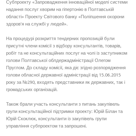
Субпроекту «Запровадження інноваційної моделі системи
надання послуг хворим на гіпертонію в Полтавській
області» Проекту Світового банку «Поліпшення охорони
здоров’я на службі у людей».
На процедурі розкриття тендерних пропозицій були
присутні члени комісії з відбору консультантів, товарів,
робіт та не консультаційних послуг на чолі із заступником
голови Полтавської облдержадміністрації Олегом
Пруглом. До складу комісії, яка діє згідно розпорядження
голови обласної державної адміністрації від 15.06.2015
року за №290, входять представники як державних, так і
громадських організацій.
Також брали участь консультанти з питань закупівель
групи консультаційної підтримки проекту: Юрій Білан та
Юрій Скоклюк, консультанти із закупівель групи
управління субпроектом та запрошені.