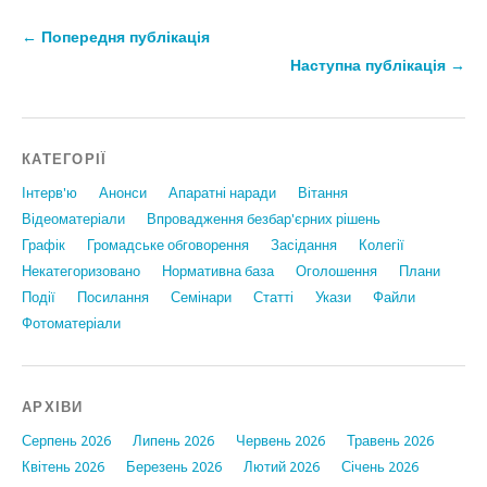
← Попередня публікація
Наступна публікація →
КАТЕГОРІЇ
Інтерв'ю
Анонси
Апаратні наради
Вiтання
Відеоматеріали
Впровадження безбар'єрних рішень
Графiк
Громадське обговорення
Засідання
Колегії
Некатегоризовано
Нормативна база
Оголошення
Плани
Події
Посилання
Семінари
Статтi
Укази
Файли
Фотоматеріали
АРХІВИ
Серпень 2026
Липень 2026
Червень 2026
Травень 2026
Квітень 2026
Березень 2026
Лютий 2026
Січень 2026