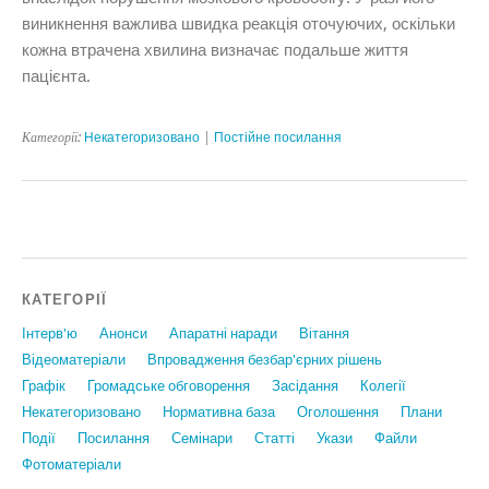
виникнення важлива швидка реакція оточуючих, оскільки
кожна втрачена хвилина визначає подальше життя
пацієнта.
Категорії:
Некатегоризовано
|
Постійне посилання
КАТЕГОРІЇ
Інтерв'ю
Анонси
Апаратні наради
Вiтання
Відеоматеріали
Впровадження безбар'єрних рішень
Графiк
Громадське обговорення
Засідання
Колегії
Некатегоризовано
Нормативна база
Оголошення
Плани
Події
Посилання
Семінари
Статтi
Укази
Файли
Фотоматеріали