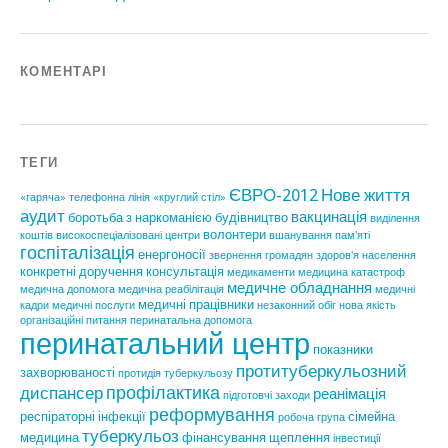
КОМЕНТАРІ
ТЕГИ
ЄВРО-2012
Нове життя
«гаряча» телефонна лінія
«круглий стіл»
аудит
вакцинація
боротьба з наркоманією
будівництво
виділення
волонтери
коштів
високоспеціалізовані центри
вшанування пам'яті
госпіталізація
енергоносії
звернення громадян
здоров'я населення
конкретні доручення
консультація
медикаменти
медицина катастроф
медичне обладнання
медична допомога
медична реабілітація
медичні
медичні працівники
кадри
медичні послуги
незаконний обіг
нова якість
організаційні питання
перинатальна допомога
перинатальний центр
показники
протитуберкульозний
захворюваності
протидія туберкульозу
профілактика
диспансер
реанімація
підготовчі заходи
реформування
респіраторні інфекції
сімейна
робоча група
туберкульоз
медицина
фінансування
щеплення
інвестиції