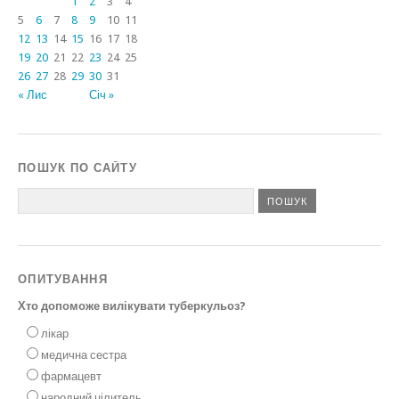
1
2
3
4
5
6
7
8
9
10
11
12
13
14
15
16
17
18
19
20
21
22
23
24
25
26
27
28
29
30
31
« Лис
Січ »
ПОШУК ПО САЙТУ
ОПИТУВАННЯ
Хто допоможе вилікувати туберкульоз?
лікар
медична сестра
фармацевт
народний цілитель