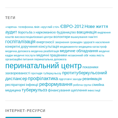
ТЕГИ
ЄВРО-2012
Нове життя
«гаряча» телефонна лінія
«круглий стіл»
аудит
вакцинація
боротьба з наркоманією
будівництво
виділення
волонтери
коштів
високоспеціалізовані центри
вшанування пам'яті
госпіталізація
енергоносії
звернення громадян
здоров'я населення
конкретні доручення
консультація
медикаменти
медицина катастроф
медичне обладнання
медична допомога
медична реабілітація
медичні
медичні працівники
кадри
медичні послуги
незаконний обіг
нова якість
організаційні питання
перинатальна допомога
перинатальний центр
показники
протитуберкульозний
захворюваності
протидія туберкульозу
профілактика
диспансер
реанімація
підготовчі заходи
реформування
респіраторні інфекції
сімейна
робоча група
туберкульоз
медицина
фінансування
щеплення
інвестиції
ІНТЕРНЕТ-РЕСУРСИ