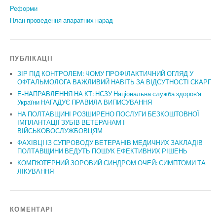
Реформи
План проведення апаратних нарад
ПУБЛІКАЦІЇ
ЗІР ПІД КОНТРОЛЕМ: ЧОМУ ПРОФІЛАКТИЧНИЙ ОГЛЯД У
ОФТАЛЬМОЛОГА ВАЖЛИВИЙ НАВІТЬ ЗА ВІДСУТНОСТІ СКАРГ
Е-НАПРАВЛЕННЯ НА КТ: НСЗУ Національна служба здоров’я
України НАГАДУЄ ПРАВИЛА ВИПИСУВАННЯ
НА ПОЛТАВЩИНІ РОЗШИРЕНО ПОСЛУГИ БЕЗКОШТОВНОЇ
ІМПЛАНТАЦІЇ ЗУБІВ ВЕТЕРАНАМ І
ВІЙСЬКОВОСЛУЖБОВЦЯМ
ФАХІВЦІ ІЗ СУПРОВОДУ ВЕТЕРАНІВ МЕДИЧНИХ ЗАКЛАДІВ
ПОЛТАВЩИНИ ВЕДУТЬ ПОШУК ЕФЕКТИВНИХ РІШЕНЬ
КОМП’ЮТЕРНИЙ ЗОРОВИЙ СИНДРОМ ОЧЕЙ: СИМПТОМИ ТА
ЛІКУВАННЯ
КОМЕНТАРІ