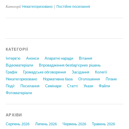
Категорії:
Некатегоризовано
|
Постійне посилання
КАТЕГОРІЇ
Інтерв'ю
Анонси
Апаратні наради
Вiтання
Відеоматеріали
Впровадження безбар'єрних рішень
Графiк
Громадське обговорення
Засідання
Колегії
Некатегоризовано
Нормативна база
Оголошення
Плани
Події
Посилання
Семінари
Статтi
Укази
Файли
Фотоматеріали
АРХІВИ
Серпень 2026
Липень 2026
Червень 2026
Травень 2026