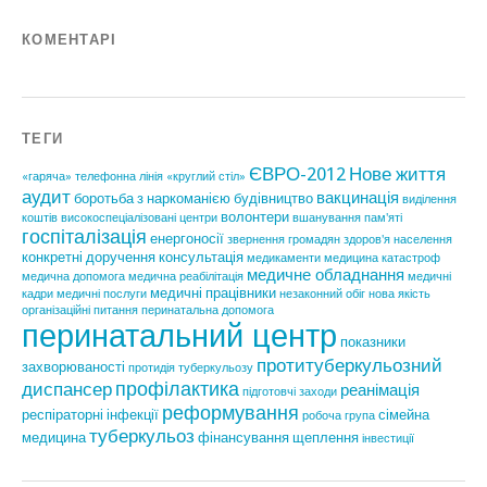
КОМЕНТАРІ
ТЕГИ
ЄВРО-2012
Нове життя
«гаряча» телефонна лінія
«круглий стіл»
аудит
вакцинація
боротьба з наркоманією
будівництво
виділення
волонтери
коштів
високоспеціалізовані центри
вшанування пам'яті
госпіталізація
енергоносії
звернення громадян
здоров'я населення
конкретні доручення
консультація
медикаменти
медицина катастроф
медичне обладнання
медична допомога
медична реабілітація
медичні
медичні працівники
кадри
медичні послуги
незаконний обіг
нова якість
організаційні питання
перинатальна допомога
перинатальний центр
показники
протитуберкульозний
захворюваності
протидія туберкульозу
профілактика
диспансер
реанімація
підготовчі заходи
реформування
респіраторні інфекції
сімейна
робоча група
туберкульоз
медицина
фінансування
щеплення
інвестиції