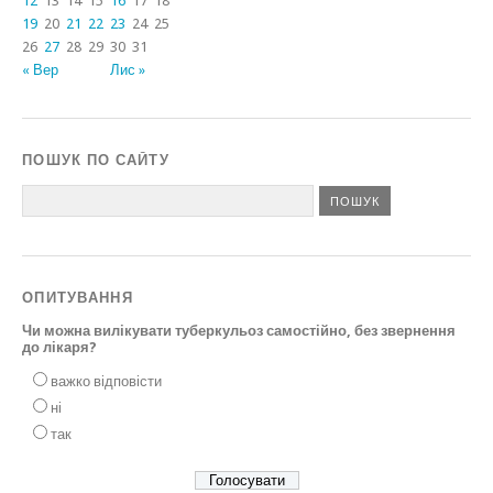
12
13
14
15
16
17
18
19
20
21
22
23
24
25
26
27
28
29
30
31
« Вер
Лис »
ПОШУК ПО САЙТУ
ОПИТУВАННЯ
Чи можна вилікувати туберкульоз самостійно, без звернення
до лікаря?
важко відповісти
ні
так