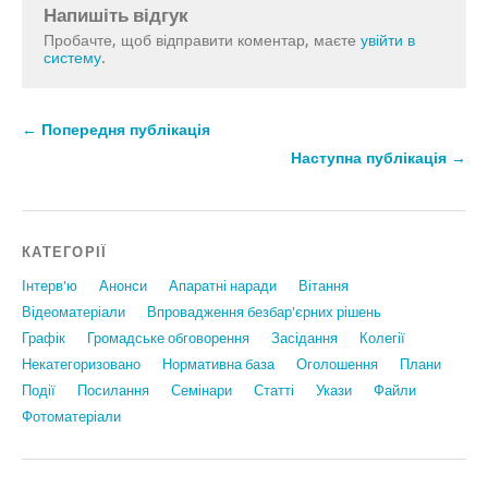
Напишіть відгук
Пробачте, щоб відправити коментар, маєте
увійти в
систему
.
← Попередня публікація
Наступна публікація →
КАТЕГОРІЇ
Інтерв'ю
Анонси
Апаратні наради
Вiтання
Відеоматеріали
Впровадження безбар'єрних рішень
Графiк
Громадське обговорення
Засідання
Колегії
Некатегоризовано
Нормативна база
Оголошення
Плани
Події
Посилання
Семінари
Статтi
Укази
Файли
Фотоматеріали