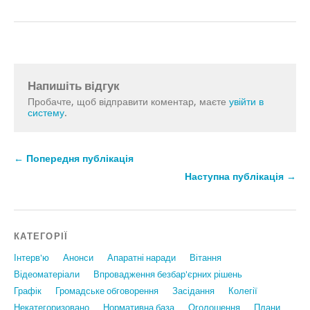
Напишіть відгук
Пробачте, щоб відправити коментар, маєте
увійти в
систему
.
← Попередня публікація
Наступна публікація →
КАТЕГОРІЇ
Інтерв'ю
Анонси
Апаратні наради
Вiтання
Відеоматеріали
Впровадження безбар'єрних рішень
Графiк
Громадське обговорення
Засідання
Колегії
Некатегоризовано
Нормативна база
Оголошення
Плани