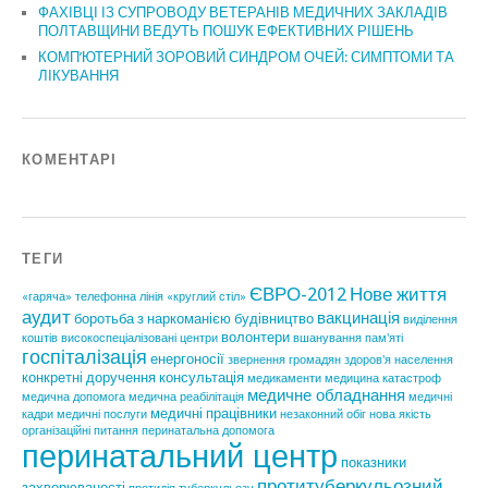
ФАХІВЦІ ІЗ СУПРОВОДУ ВЕТЕРАНІВ МЕДИЧНИХ ЗАКЛАДІВ
ПОЛТАВЩИНИ ВЕДУТЬ ПОШУК ЕФЕКТИВНИХ РІШЕНЬ
КОМП’ЮТЕРНИЙ ЗОРОВИЙ СИНДРОМ ОЧЕЙ: СИМПТОМИ ТА
ЛІКУВАННЯ
КОМЕНТАРІ
ТЕГИ
ЄВРО-2012
Нове життя
«гаряча» телефонна лінія
«круглий стіл»
аудит
вакцинація
боротьба з наркоманією
будівництво
виділення
волонтери
коштів
високоспеціалізовані центри
вшанування пам'яті
госпіталізація
енергоносії
звернення громадян
здоров'я населення
конкретні доручення
консультація
медикаменти
медицина катастроф
медичне обладнання
медична допомога
медична реабілітація
медичні
медичні працівники
кадри
медичні послуги
незаконний обіг
нова якість
організаційні питання
перинатальна допомога
перинатальний центр
показники
протитуберкульозний
захворюваності