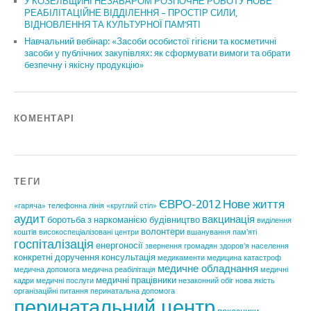
У КОЗЕЛЬЩИНІ НЕЗАБАРОМ РОЗПОЧНЕ РОБОТУ НОВЕ
РЕАБІЛІТАЦІЙНЕ ВІДДІЛЕННЯ – ПРОСТІР СИЛИ,
ВІДНОВЛЕННЯ ТА КУЛЬТУРНОЇ ПАМ’ЯТІ
Навчальний вебінар: «Засоби особистої гігієни та косметичні
засоби у публічних закупівлях: як сформувати вимоги та обрати
безпечну і якісну продукцію»
КОМЕНТАРІ
ТЕГИ
ЄВРО-2012
Нове життя
«гаряча» телефонна лінія
«круглий стіл»
аудит
вакцинація
боротьба з наркоманією
будівництво
виділення
волонтери
коштів
високоспеціалізовані центри
вшанування пам'яті
госпіталізація
енергоносії
звернення громадян
здоров'я населення
конкретні доручення
консультація
медикаменти
медицина катастроф
медичне обладнання
медична допомога
медична реабілітація
медичні
медичні працівники
кадри
медичні послуги
незаконний обіг
нова якість
організаційні питання
перинатальна допомога
перинатальний центр