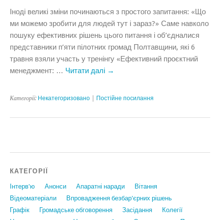
Іноді великі зміни починаються з простого запитання: «Що
ми можемо зробити для людей тут і зараз?» Саме навколо
пошуку ефективних рішень цього питання і об’єдналися
представники п’яти пілотних громад Полтавщини, які 6
травня взяли участь у тренінгу «Ефективний проєктний
менеджмент: …
Читати далі
→
Категорії:
Некатегоризовано
|
Постійне посилання
КАТЕГОРІЇ
Інтерв'ю
Анонси
Апаратні наради
Вiтання
Відеоматеріали
Впровадження безбар'єрних рішень
Графiк
Громадське обговорення
Засідання
Колегії