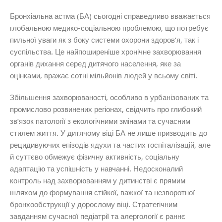
Бронхіальна астма (БА) сьогодні справедливо вважається
глобальною медико-соціальною проблемою, що потребує
пильної уваги як з боку системи охорони здоров’я, так і
суспільства. Це найпоширеніше хронічне захворювання
органів дихання серед дитячого населення, яке за
оцінками, вражає сотні мільйонів людей у всьому світі.
Збільшення захворюваності, особливо в урбанізованих та
промислово розвинених регіонах, свідчить про глибокий
зв’язок патології з екологічними змінами та сучасним
стилем життя. У дитячому віці БА не лише призводить до
рецидивуючих епізодів ядухи та частих госпіталізацій, але
й суттєво обмежує фізичну активність, соціальну
адаптацію та успішність у навчанні. Недосконалий
контроль над захворюванням у дитинстві є прямим
шляхом до формування стійкої, важкої та незворотної
бронхообструкції у дорослому віці. Стратегічним
завданням сучасної педіатрії та алергології є раннє