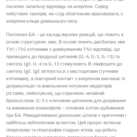
посилює запальну відповідь на алергени. Серед
побутових тригерів, які слід обов’язково враховувати, є
алергени кліщів домашнього пилу.
Патогенез БА – це каскад імунних реакцій, що лежить в
основі структурних змін. В основі лежить дисбаланс між
Th1 і Th2 клітинами з домінуванням Th2-відповіді, що
призводить до продукції цитокінів (IL-4, IL-5, IL-13) та
синтезу IgE. IL-4 та IL-13 стимулюють В-лімфоцити до
синтезу IgE. IgE зв’язується з мастоцитами (тучними
клітинами), а повторний контакт з алергеном викликає їх
дегрануляцію та вивільнення потужних медіаторів
(гістамін, лейкотрієни), що спричиняє негайний
бронхоспазм. IL-5 є ключовим цитокіном для дозрівання
та виживання еозинофілів – головних клітин-руйнівників
при БА. Ремоделювання дихальних шляхів є критичним і
найбільш небезпечним аспектом. Цей процес включає
гіперплазію та гіпертрофію гладких м’язів, що робить