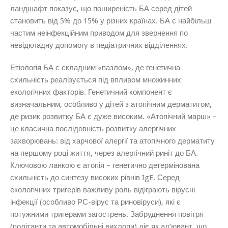
ландшафт показує, що поширеність БА серед дітей
становить від 5% до 15% у різних країнах. БА є найбільш
частим неінфекційним приводом для звернення по
невідкладну допомогу в педіатричних відділеннях.
Етіологія БА є складним «пазлом», де генетична
схильність реалізується під впливом множинних
екологічних факторів. Генетичний компонент є
визначальним, особливо у дітей з атопічним дерматитом,
де ризик розвитку БА є дуже високим. «Атопічний марш» –
це класична послідовність розвитку алергічних
захворювань: від харчової алергії та атопічного дерматиту
на першому році життя, через алергічний риніт до БА.
Ключовою ланкою є атопія – генетично детермінована
схильність до синтезу високих рівнів IgE. Серед
екологічних тригерів важливу роль відіграють вірусні
інфекції (особливо РС-вірус та риновіруси), які є
потужними тригерами загострень. Забруднення повітря
(політанти та автомобільні вихлопи) діє як ад’ювант, що