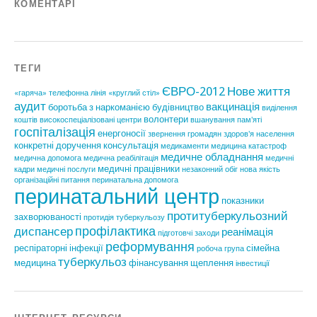
КОМЕНТАРІ
ТЕГИ
ЄВРО-2012
Нове життя
«гаряча» телефонна лінія
«круглий стіл»
аудит
вакцинація
боротьба з наркоманією
будівництво
виділення
волонтери
коштів
високоспеціалізовані центри
вшанування пам'яті
госпіталізація
енергоносії
звернення громадян
здоров'я населення
конкретні доручення
консультація
медикаменти
медицина катастроф
медичне обладнання
медична допомога
медична реабілітація
медичні
медичні працівники
кадри
медичні послуги
незаконний обіг
нова якість
організаційні питання
перинатальна допомога
перинатальний центр
показники
протитуберкульозний
захворюваності
протидія туберкульозу
профілактика
диспансер
реанімація
підготовчі заходи
реформування
респіраторні інфекції
сімейна
робоча група
туберкульоз
медицина
фінансування
щеплення
інвестиції