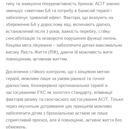
типу та знижуючи гіперреактивність бронхів. АСІТ значно
зменшує симптоми БА та потребу в базисній терапії і
забезпечує тривалий ефект. Фактори, що вказують на
збереження БА у дорослому віці, включають діагноз,
встановлений після 3 років, важкість перебігу, стійку
сенсибілізацію та незворотні порушення функції легень.
Кінцева мета лікування – забезпечити дитині максимально
високу Якість Життя (ЯЖ), даючи їй можливість жити
повноцінним, активним життям.
Досягнення стійкого контролю, що є кінцевою метою
терапії, можливе лише за умови ранньої та точної
діагностики, безперервної протизапальної терапії із
застосуванням ІГКС як золотого стандарту, елімінації
факторів ризику та своєчасного застосування АСІТ. Тільки
через неухильне дотримання цих принципів можливо
забезпечити дітям з бронхіальною астмою не лише
сприятливий прогноз, але й повноцінне, активне життя без
обмежень.