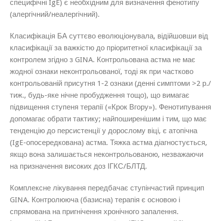
специфічні IgE) є необхідним для визначення фенотипу
(алергічний/неалергічний).
Класифікація БА суттєво еволюціонувала, відійшовши від
класифікації за важкістю до пріоритетної класифікації за
контролем згідно з GINA. Контрольована астма не має
жодної ознаки неконтрольованої, тоді як при частково
контрольованій присутня 1-2 ознаки (денні симптоми >2 р./
тиж., будь-яке нічне пробудження тощо), що вимагає
підвищення ступеня терапії («Крок Вгору»). Фенотипування
допомагає обрати тактику; найпоширенішим і тим, що має
тенденцію до персистенції у дорослому віці, є атопічна
(IgE-опосередкована) астма. Тяжка астма діагностується,
якщо вона залишається неконтрольованою, незважаючи
на призначення високих доз ІГКС/БЛТД.
Комплексне лікування передбачає ступінчастий принцип
GINA. Контролююча (базисна) терапія є основою і
спрямована на пригнічення хронічного запалення.