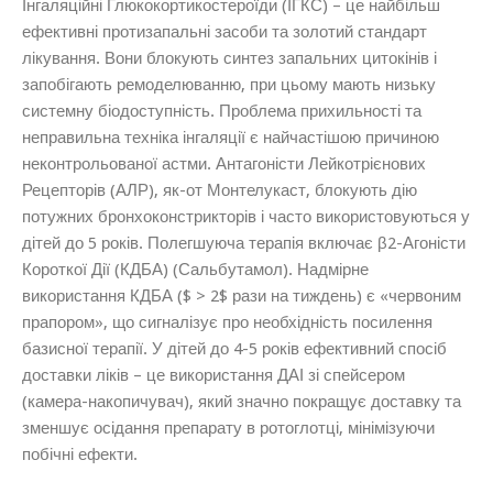
Інгаляційні Глюкокортикостероїди (ІГКС) – це найбільш
ефективні протизапальні засоби та золотий стандарт
лікування. Вони блокують синтез запальних цитокінів і
запобігають ремоделюванню, при цьому мають низьку
системну біодоступність. Проблема прихильності та
неправильна техніка інгаляції є найчастішою причиною
неконтрольованої астми. Антагоністи Лейкотрієнових
Рецепторів (АЛР), як-от Монтелукаст, блокують дію
потужних бронхоконстрикторів і часто використовуються у
дітей до 5 років. Полегшуюча терапія включає β2-Агоністи
Короткої Дії (КДБА) (Сальбутамол). Надмірне
використання КДБА ($ > 2$ рази на тиждень) є «червоним
прапором», що сигналізує про необхідність посилення
базисної терапії. У дітей до 4-5 років ефективний спосіб
доставки ліків – це використання ДАІ зі спейсером
(камера-накопичувач), який значно покращує доставку та
зменшує осідання препарату в ротоглотці, мінімізуючи
побічні ефекти.