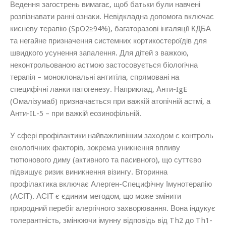
Ведення загострень вимагає, щоб батьки були навчені
розпізнавати ранні ознаки. Невідкладна допомога включає
кисневу терапію (SpO2​≥94%), багаторазові інгаляції КДБА
та негайне призначення системних кортикостероїдів для
швидкого усунення запалення. Для дітей з важкою,
неконтрольованою астмою застосовується біологічна
терапія – моноклональні антитіла, спрямовані на
специфічні ланки патогенезу. Наприклад, Анти-IgE
(Омалізумаб) призначається при важкій атопічній астмі, а
Анти-IL-5 – при важкій еозинофільній.
У сфері профілактики найважливішим заходом є контроль
екологічних факторів, зокрема уникнення впливу
тютюнового диму (активного та пасивного), що суттєво
підвищує ризик виникнення візингу. Вторинна
профілактика включає Алерген-Специфічну Імунотерапію
(АСІТ). АСІТ є єдиним методом, що може змінити
природний перебіг алергічного захворювання. Вона індукує
толерантність, змінюючи імунну відповідь від Th2 до Th1-