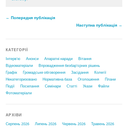
← Попередня публікація
Наступна публікація →
КАТЕГОРІЇ
Інтерв'ю
Анонси
Апаратні наради
Вiтання
Відеоматеріали
Впровадження безбар'єрних рішень
Графiк
Громадське обговорення
Засідання
Колегії
Некатегоризовано
Нормативна база
Оголошення
Плани
Події
Посилання
Семінари
Статтi
Укази
Файли
Фотоматеріали
АРХІВИ
Серпень 2026
Липень 2026
Червень 2026
Травень 2026