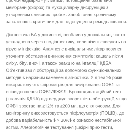
бронхи надмірно чутливими, потовщення базальної
мембрани (фіброз) та мукоциліарну дисфункцію з
утворенням слизових пробок. Запобігання хронічному
запаленню є критичним для недопущення ремоделювання.
Діагностика БА у дитинстві, особливо у дошкільнят, часто
ускладнена через гіподіагностику, коли візинг списують на
вірусну інфекцію. Анамнез є вирішальним; лікар повинен
уточнити обставини виникнення симптомів: кашель після
сміху, бігу, вночі, а також реакцію на інгаляції КДБА.
Об’єктивізація обструкції за допомогою функціональних
методів є наріжним каменем діагностики. У дітей ≥6 років
використовують спірометрію для вимірювання ОФВ1 та
співвідношення ОФВ1/ФЖЄЛ. Бронходилатаційний тест
(інгаляція КДБА) підтверджує зворотність обструкції, якщо
ОФВ1 зростає на ≥12% та ≥200 мл, що є ключовим. Для
моніторингу використовується пікфлоуметрія (ПОШВ), де
добова варіабельність $ > 20%$ є ознакою нестабільної
астми. Алергологічне тестування (шкірні прик-тести,