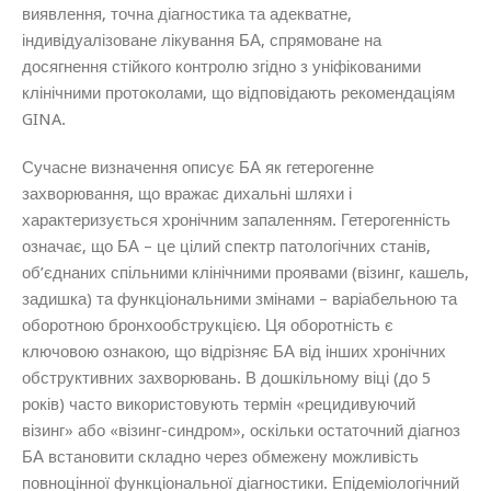
виявлення, точна діагностика та адекватне,
індивідуалізоване лікування БА, спрямоване на
досягнення стійкого контролю згідно з уніфікованими
клінічними протоколами, що відповідають рекомендаціям
GINA.
Сучасне визначення описує БА як гетерогенне
захворювання, що вражає дихальні шляхи і
характеризується хронічним запаленням. Гетерогенність
означає, що БА – це цілий спектр патологічних станів,
об’єднаних спільними клінічними проявами (візинг, кашель,
задишка) та функціональними змінами – варіабельною та
оборотною бронхообструкцією. Ця оборотність є
ключовою ознакою, що відрізняє БА від інших хронічних
обструктивних захворювань. В дошкільному віці (до 5
років) часто використовують термін «рецидивуючий
візинг» або «візинг-синдром», оскільки остаточний діагноз
БА встановити складно через обмежену можливість
повноцінної функціональної діагностики. Епідеміологічний