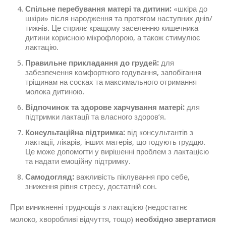
Спільне перебування матері та дитини:
«шкіра до
шкіри» після народження та протягом наступних днів/
тижнів. Це сприяє кращому заселенню кишечника
дитини корисною мікрофлорою, а також стимулює
лактацію.
Правильне прикладання до грудей:
для
забезпечення комфортного годування, запобігання
тріщинам на сосках та максимального отримання
молока дитиною.
Відпочинок та здорове харчування матері:
для
підтримки лактації та власного здоров’я.
Консультаційна підтримка:
від консультантів з
лактації, лікарів, інших матерів, що годують груддю.
Це може допомогти у вирішенні проблем з лактацією
та надати емоційну підтримку.
Самодогляд:
важливість піклування про себе,
зниження рівня стресу, достатній сон.
При виникненні труднощів з лактацією (недостатнє
молоко, хворобливі відчуття, тощо)
необхідно звертатися