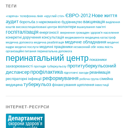
ТЕГИ
ЄВРО-2012
Нове життя
«гаряча» телефонна лінія
«круглий стіл»
аудит
вакцинація
боротьба з наркоманією
будівництво
виділення
волонтери
коштів
високоспеціалізовані центри
вшанування пам'яті
госпіталізація
енергоносії
звернення громадян
здоров'я населення
конкретні доручення
консультація
медикаменти
медицина катастроф
медичне обладнання
медична допомога
медична реабілітація
медичні
медичні працівники
кадри
медичні послуги
незаконний обіг
нова якість
організаційні питання
перинатальна допомога
перинатальний центр
показники
протитуберкульозний
захворюваності
протидія туберкульозу
профілактика
диспансер
реанімація
підготовчі заходи
реформування
респіраторні інфекції
сімейна
робоча група
туберкульоз
медицина
фінансування
щеплення
інвестиції
ІНТЕРНЕТ-РЕСУРСИ