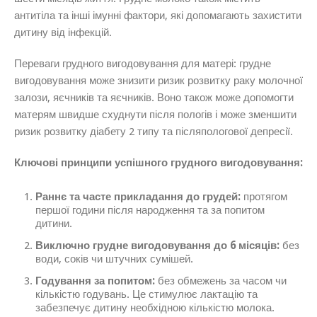
антитіла та інші імунні фактори, які допомагають захистити
дитину від інфекцій.
Переваги грудного вигодовування для матері: грудне
вигодовування може знизити ризик розвитку раку молочної
залози, яєчників та яєчників. Воно також може допомогти
матерям швидше схуднути після пологів і може зменшити
ризик розвитку діабету 2 типу та післяпологової депресії.
Ключові принципи успішного грудного вигодовування:
Раннє та часте прикладання до грудей:
протягом
першої години після народження та за попитом
дитини.
Виключно грудне вигодовування до 6 місяців:
без
води, соків чи штучних сумішей.
Годування за попитом:
без обмежень за часом чи
кількістю годувань. Це стимулює лактацію та
забезпечує дитину необхідною кількістю молока.