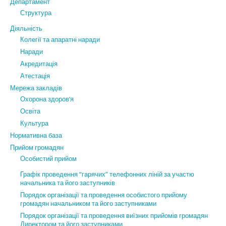
Департамент
Структура
Діяльність
Колегії та апаратні наради
Наради
Акредитація
Атестація
Мережа закладів
Охорона здоров’я
Освіта
Культура
Нормативна база
Прийом громадян
Особистий прийом
Графік проведення “гарячих” телефонних ліній за участю
начальника та його заступників
Порядок організації та проведення особистого прийому
громадян начальником та його заступниками
Порядок організації та проведення виїзних прийомів громадян
Директором та його заступниками