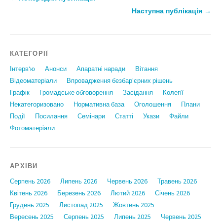
Наступна публікація →
КАТЕГОРІЇ
Інтерв'ю
Анонси
Апаратні наради
Вiтання
Відеоматеріали
Впровадження безбар'єрних рішень
Графiк
Громадське обговорення
Засідання
Колегії
Некатегоризовано
Нормативна база
Оголошення
Плани
Події
Посилання
Семінари
Статтi
Укази
Файли
Фотоматеріали
АРХІВИ
Серпень 2026
Липень 2026
Червень 2026
Травень 2026
Квітень 2026
Березень 2026
Лютий 2026
Січень 2026
Грудень 2025
Листопад 2025
Жовтень 2025
Вересень 2025
Серпень 2025
Липень 2025
Червень 2025