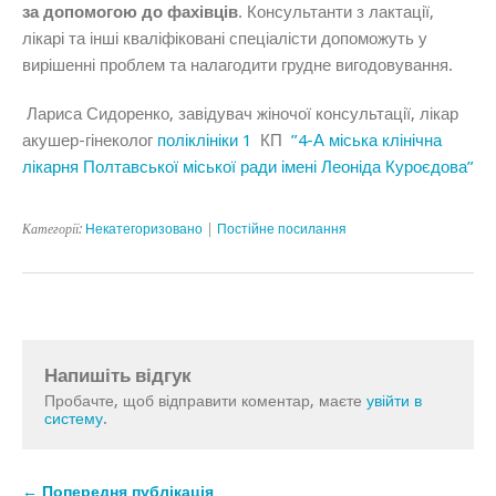
за допомогою до фахівців
.
Консультанти з лактації,
лікарі та інші кваліфіковані спеціалісти допоможуть у
вирішенні проблем та налагодити грудне вигодовування.
Лариса Сидоренко,
завідувач жіночої консультації,
лікар
акушер-гінеколог
поліклініки 1
КП
”4-А міська клінічна
лікарня Полтавської міської ради імені Леоніда Куроєдова”
Категорії:
Некатегоризовано
|
Постійне посилання
Напишіть відгук
Пробачте, щоб відправити коментар, маєте
увійти в
систему
.
← Попередня публікація