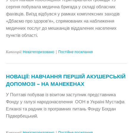
серпня побувала медична бригада у складі обласних
фахівців. Виїзд відбувся у рамках комплексних заходів
«Дбаємо про здоров’я», спрямованих на наближення
медичних послуг до мешканців віддалених населених
пунктів області.
Категорії:
Некатегоризовано
|
Постійне посилання
НОВАЦІЇ: НАВЧАННЯ ПЕРШІЙ АКУШЕРСЬКІЙ
ДОПОМОЗІ – НА МАНЕКЕНАХ
У Полтаві побував із візитом заступник представника
Фонду у галузі народонаселення ООН в Україні Мустафа
Елканзі та радник із програмних питань Фонду Богдан
Підвербецький.
Категорії:
Некатегоризовано
|
Постійне посилання