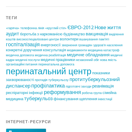
ТЕГИ
ЄВРО-2012
Нове життя
«гаряча» телефонна лінія
«круглий стіл»
аудит
вакцинація
боротьба з наркоманією
будівництво
виділення
волонтери
коштів
високоспеціалізовані центри
вшанування пам'яті
госпіталізація
енергоносії
звернення громадян
здоров'я населення
конкретні доручення
консультація
медикаменти
медицина катастроф
медичне обладнання
медична допомога
медична реабілітація
медичні
медичні працівники
кадри
медичні послуги
незаконний обіг
нова якість
організаційні питання
перинатальна допомога
перинатальний центр
показники
протитуберкульозний
захворюваності
протидія туберкульозу
профілактика
диспансер
реанімація
підготовчі заходи
реформування
респіраторні інфекції
сімейна
робоча група
туберкульоз
медицина
фінансування
щеплення
інвестиції
ІНТЕРНЕТ-РЕСУРСИ