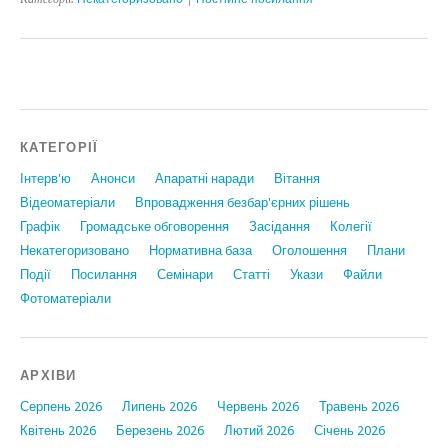
КАТЕГОРІЇ
Інтерв'ю
Анонси
Апаратні наради
Вiтання
Відеоматеріали
Впровадження безбар'єрних рішень
Графiк
Громадське обговорення
Засідання
Колегії
Некатегоризовано
Нормативна база
Оголошення
Плани
Події
Посилання
Семінари
Статтi
Укази
Файли
Фотоматеріали
АРХІВИ
Серпень 2026
Липень 2026
Червень 2026
Травень 2026
Квітень 2026
Березень 2026
Лютий 2026
Січень 2026