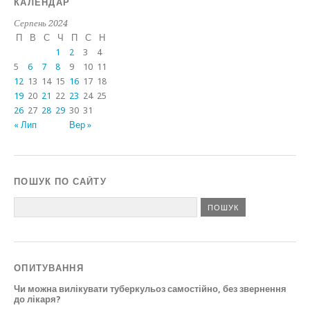
КАЛЕНДАР
Серпень 2024
П
В
С
Ч
П
С
Н
1
2
3
4
5
6
7
8
9
10
11
12
13
14
15
16
17
18
19
20
21
22
23
24
25
26
27
28
29
30
31
« Лип
Вер »
ПОШУК ПО САЙТУ
ОПИТУВАННЯ
Чи можна вилікувати туберкульоз самостійно, без звернення
до лікаря?