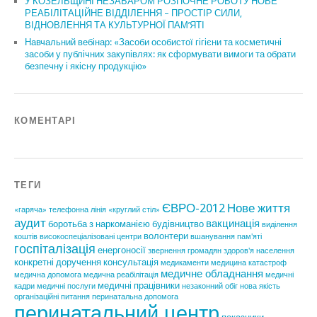
У КОЗЕЛЬЩИНІ НЕЗАБАРОМ РОЗПОЧНЕ РОБОТУ НОВЕ
РЕАБІЛІТАЦІЙНЕ ВІДДІЛЕННЯ – ПРОСТІР СИЛИ,
ВІДНОВЛЕННЯ ТА КУЛЬТУРНОЇ ПАМ’ЯТІ
Навчальний вебінар: «Засоби особистої гігієни та косметичні
засоби у публічних закупівлях: як сформувати вимоги та обрати
безпечну і якісну продукцію»
КОМЕНТАРІ
ТЕГИ
ЄВРО-2012
Нове життя
«гаряча» телефонна лінія
«круглий стіл»
аудит
вакцинація
боротьба з наркоманією
будівництво
виділення
волонтери
коштів
високоспеціалізовані центри
вшанування пам'яті
госпіталізація
енергоносії
звернення громадян
здоров'я населення
конкретні доручення
консультація
медикаменти
медицина катастроф
медичне обладнання
медична допомога
медична реабілітація
медичні
медичні працівники
кадри
медичні послуги
незаконний обіг
нова якість
організаційні питання
перинатальна допомога
перинатальний центр