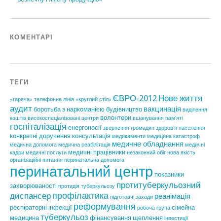
КОМЕНТАРІ
ТЕГИ
ЄВРО-2012
Нове життя
«гаряча» телефонна лінія
«круглий стіл»
аудит
вакцинація
боротьба з наркоманією
будівництво
виділення
волонтери
коштів
високоспеціалізовані центри
вшанування пам'яті
госпіталізація
енергоносії
звернення громадян
здоров'я населення
конкретні доручення
консультація
медикаменти
медицина катастроф
медичне обладнання
медична допомога
медична реабілітація
медичні
медичні працівники
кадри
медичні послуги
незаконний обіг
нова якість
організаційні питання
перинатальна допомога
перинатальний центр
показники
протитуберкульозний
захворюваності
протидія туберкульозу
профілактика
диспансер
реанімація
підготовчі заходи
реформування
респіраторні інфекції
сімейна
робоча група
туберкульоз
медицина
фінансування
щеплення
інвестиції