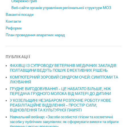
Обережно грип
Веб-сайти органів управління регіональної структури МОЗ
Вакантні посади
Контакти
Реформи
План проведення апаратних нарад
ПУБЛІКАЦІЇ
ФАХІВЦІ ІЗ СУПРОВОДУ ВЕТЕРАНІВ МЕДИЧНИХ ЗАКЛАДІВ
ПОЛТАВЩИНИ ВЕДУТЬ ПОШУК ЕФЕКТИВНИХ РІШЕНЬ
КОМП’ЮТЕРНИЙ ЗОРОВИЙ СИНДРОМ ОЧЕЙ: СИМПТОМИ ТА
ЛІКУВАННЯ
ГРУДНЕ ВИГОДОВУВАННЯ – ЦЕ НАБАГАТО БІЛЬШЕ, НІЖ
ПЕРЕДАЧА ГРУДНОГО МОЛОКА ВІД МАТЕРІ ДО ДИТИНИ
У КОЗЕЛЬЩИНІ НЕЗАБАРОМ РОЗПОЧНЕ РОБОТУ НОВЕ
РЕАБІЛІТАЦІЙНЕ ВІДДІЛЕННЯ – ПРОСТІР СИЛИ,
ВІДНОВЛЕННЯ ТА КУЛЬТУРНОЇ ПАМ’ЯТІ
Навчальний вебінар: «Засоби особистої гігієни та косметичні
засоби у публічних закупівлях: як сформувати вимоги та обрати
безпечну і якісну продукцію»