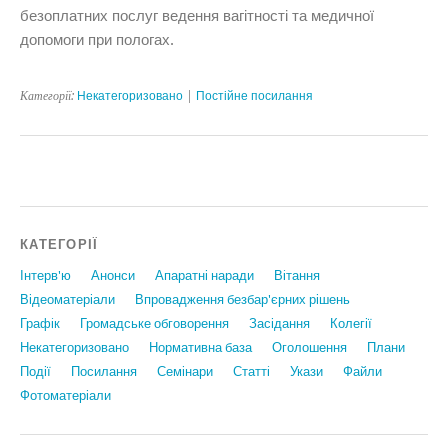
безоплатних послуг ведення вагітності та медичної
допомоги при пологах.
Категорії:
Некатегоризовано
|
Постійне посилання
КАТЕГОРІЇ
Інтерв'ю
Анонси
Апаратні наради
Вiтання
Відеоматеріали
Впровадження безбар'єрних рішень
Графiк
Громадське обговорення
Засідання
Колегії
Некатегоризовано
Нормативна база
Оголошення
Плани
Події
Посилання
Семінари
Статтi
Укази
Файли
Фотоматеріали