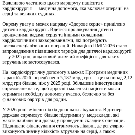
Важливою частиною цього маршруту пацієнта є
кардіохірургія — медична допомога, яка включає операції на
серці та великих судинах.
Окрему увагу в межах напряму «Здорове серце» приділено
дитячій кардіохірургії. Йдеться про лікування дітей із
вродженими вадами серця та іншими складними
кардіологічними захворюваннями, які потребують
високоспеціалізованих операцій. Новацією ПМГ-2026 стало
запровадження підвищених тарифів для дитячої кардіохірургії
— у 2025 році додатковий дитячий коефіцієнт для таких
втручань не застосовувався.
На кардіохірургічну допомогу в межах Програми медичних
гарантій-2026 передбачено 5,187 млрд грн — це на понад 2,12
млрд грн більше, ніж у 2025 році. Збільшене інвестування
спрямоване на те, щоб дорослі і маленькі пацієнти могли
отримати необхідну допомогу вчасно, безпечно та без
фінансових бар’єрів для родин.
У 2026 році змінено підхід до оплати лікування. Відтепер
держава спрямовує більше підтримки у медзаклади, які
мають найбільший досвід у проведенні складних операцій.
Підвищене фінансування отримують лікарні, де регулярно
виконують значну кількість втручань на серці, а також