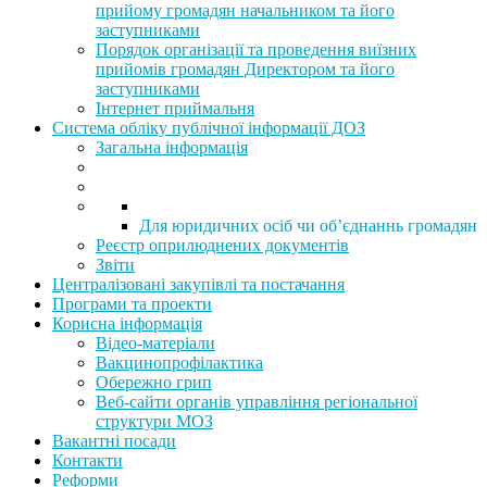
прийому громадян начальником та його
заступниками
Порядок організації та проведення виїзних
прийомів громадян Директором та його
заступниками
Інтернет приймальня
Система обліку публічної інформації ДОЗ
Загальна інформація
Для юридичних осіб чи об’єднаннь громадян
Реєстр оприлюднених документів
Звіти
Централізовані закупівлі та постачання
Програми та проекти
Корисна інформація
Відео-матеріали
Вакцинопрофілактика
Обережно грип
Веб-сайти органів управління регіональної
структури МОЗ
Вакантні посади
Контакти
Реформи