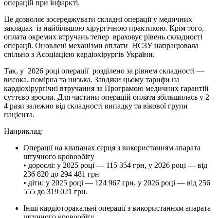
операцій при інфаркті.
Це дозволяє зосереджувати складні операції у медичних
закладах із найбільшою хірургічною практикою. Крім того,
оплата окремих втручань тепер враховує рівень складності
операції. Оновлені механізми оплати НСЗУ напрацювала
спільно з Асоціацією кардіохірургів України.
Так, у 2026 році операції розділено за рівнем складності —
висока, помірна та низька. Завдяки цьому тарифи на
кардіохірургічні втручання за Програмою медичних гарантій
суттєво зросли. Для частини операцій оплата збільшилась у 2–
4 рази залежно від складності випадку та вікової групи
пацієнта.
Наприклад:
Операції на клапанах серця з використанням апарата
штучного кровообігу
• дорослі: у 2025 році — 115 354 грн, у 2026 році — від
236 820 до 294 481 грн
• діти: у 2025 році — 124 967 грн, у 2026 році — від 256
555 до 319 021 грн.
Інші кардіоторакальні операції з використанням апарата
штучного кровообігу