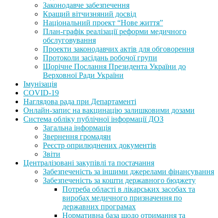
Законодавче забезпечення
Кращий вітчизняний досвід
Національний проект “Нове життя”
План-графік реалізації реформи медичного
обслуговування
Проекти законодавчих актів для обговорення
Протоколи засідань робочої групи
Щорічне Послання Президента України до
Верховної Ради України
Імунізація
COVID-19
Наглядова рада при Департаменті
Онлайн-запис на вакцинацію залишковими дозами
Система обліку публічної інформації ДОЗ
Загальна інформація
Звернення громадян
Реєстр оприлюднених документів
Звіти
Централізовані закупівлі та постачання
Забезпеченість за іншими джерелами фінансування
Забезпеченість за кошти державного бюджету
Потреба області в лікарських засобах та
виробах медичного призначення по
державних програмах
Нормативна база щодо отримання та