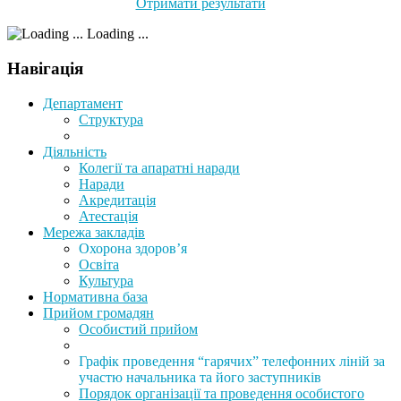
Отримати результати
Loading ...
Навігація
Департамент
Структура
Діяльність
Колегії та апаратні наради
Наради
Акредитація
Атестація
Мережа закладів
Охорона здоров’я
Освіта
Культура
Нормативна база
Прийом громадян
Особистий прийом
Графік проведення “гарячих” телефонних ліній за
участю начальника та його заступників
Порядок організації та проведення особистого