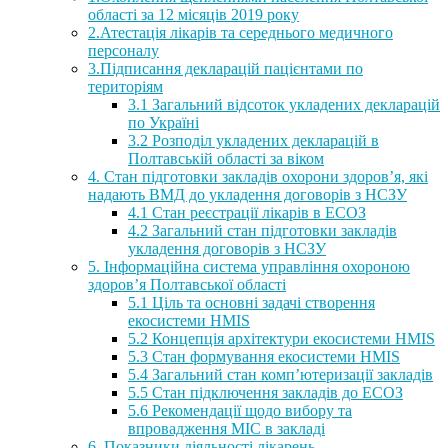
області за 12 місяців 2019 року
2.Атестація лікарів та середнього медичного
персоналу
3.Підписання декларацій пацієнтами по
територіям
3.1 Загальний відсоток укладених декларацій
по Україні
3.2 Розподіл укладених декларацій в
Полтавській області за віком
4. Стан підготовки закладів охорони здоров’я, які
надають ВМД до укладення договорів з НСЗУ
4.1 Стан реєстрації лікарів в ЕСОЗ
4.2 Загальний стан підготовки закладів
укладення договорів з НСЗУ
5. Інформаційна система управління охороною
здоров’я Полтавської області
5.1 Ціль та основні задачі створення
екосистеми HMIS
5.2 Концепція архітектури екосистеми HMIS
5.3 Стан формування екосистеми HMIS
5.4 Загальний стан комп’ютеризації закладів
5.5 Стан підключення закладів до ЕСОЗ
5.6 Рекомендації щодо вибору та
впровадження МІС в закладі
6. Показники діяльності лікарень