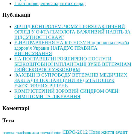
План проведення апаратних нарад
Публікації
ЗІР ПІД КОНТРОЛЕМ: ЧОМУ ПРОФІЛАКТИЧНИЙ
ОГЛЯД У ОФТАЛЬМОЛОГА ВАЖЛИВИЙ НАВІТЬ ЗА
ВІДСУТНОСТІ СКАРГ
Е-НАПРАВЛЕННЯ НА КТ: НСЗУ Національна служба
здоров’я України НАГАДУЄ ПРАВИЛА
ВИПИСУВАННЯ
НА ПОЛТАВЩИНІ РОЗШИРЕНО ПОСЛУГИ
БЕЗКОШТОВНОЇ ІМПЛАНТАЦІЇ ЗУБІВ ВЕТЕРАНАМ
І ВІЙСЬКОВОСЛУЖБОВЦЯМ
ФАХІВЦІ ІЗ СУПРОВОДУ ВЕТЕРАНІВ МЕДИЧНИХ
ЗАКЛАДІВ ПОЛТАВЩИНИ ВЕДУТЬ ПОШУК
ЕФЕКТИВНИХ РІШЕНЬ
КОМП’ЮТЕРНИЙ ЗОРОВИЙ СИНДРОМ ОЧЕЙ:
СИМПТОМИ ТА ЛІКУВАННЯ
Коментарі
Теги
ЄВРО-2012
Нове життя
аудит
«гаряча» телефонна лінія
«круглий стіл»