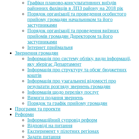
Графіки планово-консультативних виїздів
районних фахівців в ЛПЗ району на 2018 рік
Порядок організації та проведення особистого
прийому громадян начальником та його
заступниками
Порядок організації та проведення виїзних
прийомів громадян Директором та його
заступниками
Інтернет приймальня
Звернення громадян
Інформація про систему обліку, види інформації,
яку зберігає Департамент
Інформація про структуру та обсяг бюджетних
коштів
Інформація про узагальнені відомості про
результати розгляду звернень громадян
Інформація щодо переліку послуг
Вимоги подання звернень
Порядок та графік прийому громадян
Програми та проекти
Реформи
Інформаційний супровід реформ
Відповіді на питання
Експеримент у пілотних регіонах
Задати питання