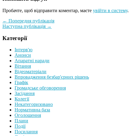
Пробачте, щоб відправити коментар, маєте
увійти в систему
.
← Попередня публікація
Наступна публікація →
Категорії
Інтерв'ю
Анонси
Апаратні наради
Вiтання
Відеоматеріали
Впровадження безбар'єрних рішень
Графiк
Громадське обговорення
Засідання
Колегії
Некатегоризовано
Нормативна база
Оголошення
Плани
Події
Посилання