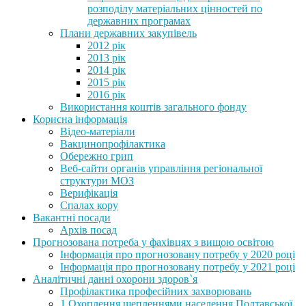
розподілу матеріальних цінностей по
державних програмах
Плани державних закупівель
2012 рік
2013 рік
2014 рік
2015 рік
2016 рік
Використання коштів загального фонду
Корисна інформація
Відео-матеріали
Вакцинопрофілактика
Обережно грип
Веб-сайти органів управління регіональної
структури МОЗ
Верифікація
Спалах кору
Вакантні посади
Архів посад
Прогнозована потреба у фахівцях з вищою освітою
Інформація про прогнозовану потребу у 2020 році
Інформація про прогнозовану потребу у 2021 році
Аналітичні данні охорони здоров`я
Профілактика професійних захворювань
1.Охоплення щепленнями населення Полтавської