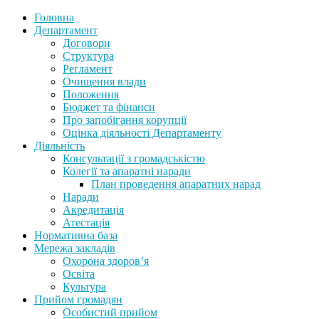
Головна
Департамент
Договори
Структура
Регламент
Очищення влади
Положення
Бюджет та фінанси
Про запобігання корупції
Оцінка діяльності Департаменту
Діяльність
Консультації з громадськістю
Колегії та апаратні наради
План проведення апаратних нарад
Наради
Акредитація
Атестація
Нормативна база
Мережа закладів
Охорона здоров’я
Освіта
Культура
Прийом громадян
Особистий прийом