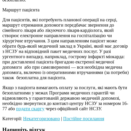
Маршрут пацієнта
Для пацієнтів, які потребують планової операції на серці,
маршрут отримання допомоги передбачає звернення до
сімейного лікаря або лікуючого лікаря-кардіолога, який
створює електронне направлення на госпіталізацію чи
хірургічне втручання. З цим направленням пацієнт може
обрати будь-який медичний заклад в Україні, який має договір
з НСЗУ на відповідний пакет медичних послуг. У разі
ургентного випадку, наприклад, гострому інфаркті міокарда:
при доставленні пацієнта бригадою екстреної медичної
допомоги або при самозверненні — вся необхідна медична
допомога, включно із оперативними втручаннями (за потреби)
також безоплатна для пацієнта.
Якщо з пацієнта вимагають оплату за послуги, які мають бути
безоплатними у межах Програми медичних гарантій чи
відмовляють у гарантованій державою медичній допомозі,
необхідно звернутися до контакт-центру НСЗУ за номером 16-
77 або
подати скаргу
через офіційний сайт НСЗУ.
Категорії:
Некатегоризовано
|
Постійне посилання
Напишіть відгук