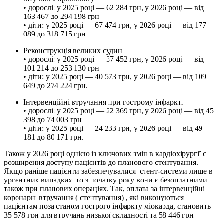
• дорослі: у 2025 році — 62 284 грн, у 2026 році — від
163 467 до 294 198 грн
• діти: у 2025 році — 67 474 грн, у 2026 році — від 177
089 до 318 715 грн.
Реконструкція великих судин
• дорослі: у 2025 році — 37 452 грн, у 2026 році — від
101 214 до 253 130 грн
• діти: у 2025 році — 40 573 грн, у 2026 році — від 109
649 до 274 224 грн.
Інтервенційні втручання при гострому інфаркті
• дорослі: у 2025 році — 22 369 грн, у 2026 році — від 45
398 до 74 003 грн
• діти: у 2025 році — 24 233 грн, у 2026 році — від 49
181 до 80 171 грн.
Також у 2026 році однією із ключових змін в кардіохірургії є
розширення доступу пацієнтів до планового стентування.
Якщо раніше пацієнти забезпечувалися стент-системи лише в
ургентних випадках, то з початку року вони є безоплатними
також при планових операціях. Так, оплата за інтервенційні
коронарні втручання ( стентування) , які виконуються
пацієнтам поза станом гострого інфаркту міокарда, становить
35 578 грн для втручань низької складності та 58 446 грн —