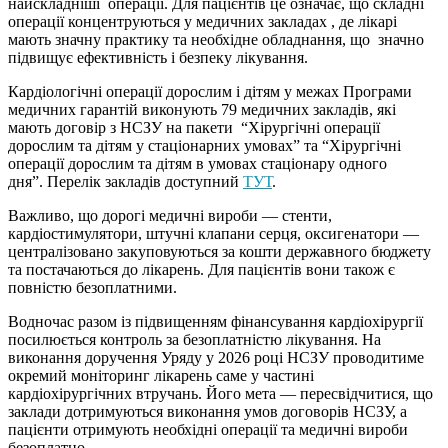
найскладніші операції. Для пацієнтів це означає, що складні
операції концентруються у медичних закладах , де лікарі
мають значну практику та необхідне обладнання, що значно
підвищує ефективність і безпеку лікування.
Кардіологічні операції дорослим і дітям у межах Програми
медичних гарантій виконують 79 медичних закладів, які
мають договір з НСЗУ на пакети “Хірургічні операції
дорослим та дітям у стаціонарних умовах” та “Хірургічні
операції дорослим та дітям в умовах стаціонару одного
дня”. Перелік закладів доступний
ТУТ
.
Важливо, що дорогі медичні вироби — стенти,
кардіостимулятори, штучні клапани серця, оксигенатори —
централізовано закуповуються за кошти державного бюджету
та постачаються до лікарень. Для пацієнтів вони також є
повністю безоплатними.
Водночас разом із підвищенням фінансування кардіохірургії
посилюється контроль за безоплатністю лікування. На
виконання доручення Уряду у 2026 році НСЗУ проводитиме
окремий моніторинг лікарень саме у частині
кардіохірургічних втручань. Його мета — пересвідчитися, що
заклади дотримуються виконання умов договорів НСЗУ, а
пацієнти отримують необхідні операції та медичні вироби
безоплатно.