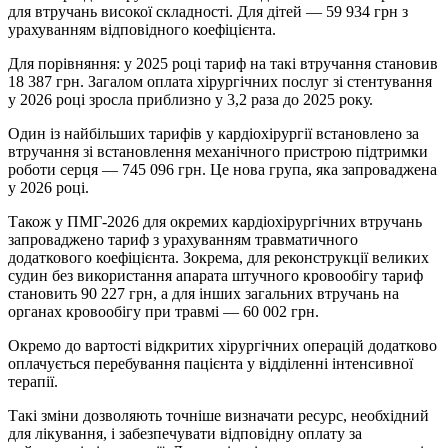
для втручань високої складності. Для дітей — 59 934 грн з
урахуванням відповідного коефіцієнта.
Для порівняння: у 2025 році тариф на такі втручання становив
18 387 грн. Загалом оплата хірургічних послуг зі стентування
у 2026 році зросла приблизно у 3,2 раза до 2025 року.
Один із найбільших тарифів у кардіохірургії встановлено за
втручання зі встановлення механічного пристрою підтримки
роботи серця — 745 096 грн. Це нова група, яка запроваджена
у 2026 році.
Також у ПМГ-2026 для окремих кардіохірургічних втручань
запроваджено тариф з урахуванням травматичного
додаткового коефіцієнта. Зокрема, для реконструкції великих
судин без використання апарата штучного кровообігу тариф
становить 90 227 грн, а для інших загальних втручань на
органах кровообігу при травмі — 60 002 грн.
Окремо до вартості відкритих хірургічних операцій додатково
оплачується перебування пацієнта у відділенні інтенсивної
терапії.
Такі зміни дозволяють точніше визначати ресурс, необхідний
для лікування, і забезпечувати відповідну оплату за