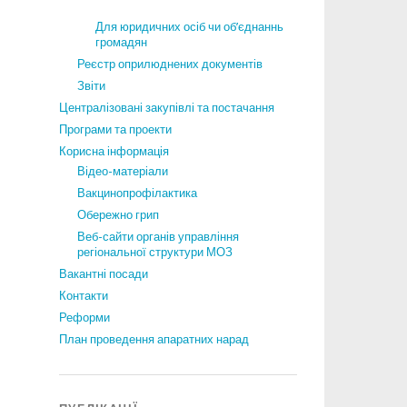
Для юридичних осіб чи об’єднаннь
громадян
Реєстр оприлюднених документів
Звіти
Централізовані закупівлі та постачання
Програми та проекти
Корисна інформація
Відео-матеріали
Вакцинопрофілактика
Обережно грип
Веб-сайти органів управління
регіональної структури МОЗ
Вакантні посади
Контакти
Реформи
План проведення апаратних нарад