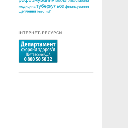
сімейна
робоча група
туберкульоз
медицина
фінансування
щеплення
інвестиції
ІНТЕРНЕТ-РЕСУРСИ