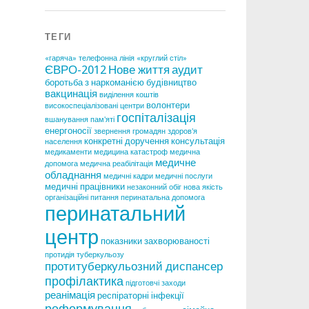
ТЕГИ
«гаряча» телефонна лінія
«круглий стіл»
ЄВРО-2012
Нове життя
аудит
боротьба з наркоманією
будівництво
вакцинація
виділення коштів
волонтери
високоспеціалізовані центри
госпіталізація
вшанування пам'яті
енергоносії
звернення громадян
здоров'я
конкретні доручення
консультація
населення
медикаменти
медицина катастроф
медична
медичне
допомога
медична реабілітація
обладнання
медичні кадри
медичні послуги
медичні працівники
незаконний обіг
нова якість
організаційні питання
перинатальна допомога
перинатальний
центр
показники захворюваності
протидія туберкульозу
протитуберкульозний диспансер
профілактика
підготовчі заходи
реанімація
респіраторні інфекції
реформування