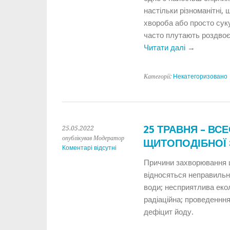
настільки різноманітні,
хвороба або просто суку
часто плутають роздвоє
Читати далі
→
Категорії:
Некатегоризовано
25 ТРАВНЯ – ВС
25.05.2022
опублікував Модератор
ЩИТОПОДІБНОЇ
Коментарі відсутні
Причини захворювання щ
відносяться неправильн
води; несприятлива екол
радіаційна; проведеннн
дефіцит йоду.