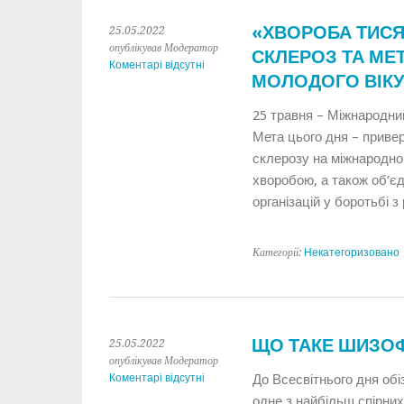
«ХВОРОБА ТИСЯ
25.05.2022
опублікував Модератор
СКЛЕРОЗ ТА МЕ
Коментарі відсутні
МОЛОДОГО ВІКУ
25 травня – Міжнародни
Мета цього дня – привер
склерозу на міжнародном
хворобою, а також об’є
організацій у боротьбі 
Категорії:
Некатегоризовано
ЩО ТАКЕ ШИЗОФ
25.05.2022
опублікував Модератор
Коментарі відсутні
До Всесвітнього дня об
одне з найбільш спірних