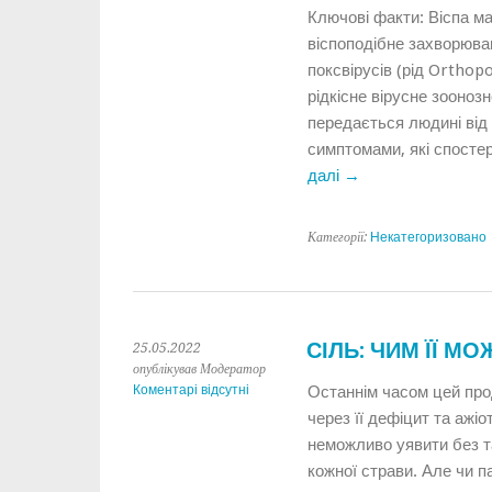
Ключові факти: Віспа м
віспоподібне захворюва
поксвірусів (рід Orthopo
рідкісне вірусне зооно
передається людині від 
симптомами, які спосте
далі
→
Категорії:
Некатегоризовано
СІЛЬ: ЧИМ ЇЇ М
25.05.2022
опублікував Модератор
Коментарі відсутні
Останнім часом цей про
через її дефіцит та ажіо
неможливо уявити без так
кожної страви. Але чи 