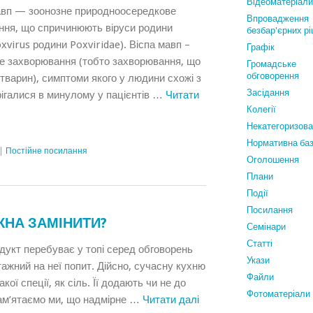
Відеоматеріали
авп — зоонозне природноосередкове
Впровадження
ння, що спричинюють віруси родини
безбар'єрних р
xvirus родини Poxviridae). Віспа мавп –
Графiк
зне захворювання (тобто захворювання, що
Громадське
обговорення
тварин), симптоми якого у людини схожі з
Засідання
рігалися в минулому у пацієнтів …
Читати
Колегії
Некатегоризов
Нормативна ба
|
Постійне посилання
Оголошення
Плани
Події
Посилання
ОЖНА ЗАМІНИТИ?
Семінари
Статтi
дукт перебуває у топі серед обговорень
Укази
тажний на неї попит. Дійсно, сучасну кухню
Файли
ої спеції, як сіль. Її додають чи не до
Фотоматеріали
пам’ятаємо ми, що надмірне …
Читати далі