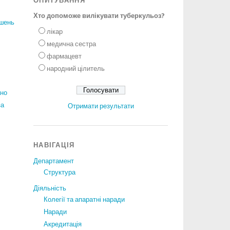
ОПИТУВАННЯ
Хто допоможе вилікувати туберкульоз?
ішень
лікар
медична сестра
фармацевт
народний цілитель
ано
за
Отримати результати
НАВІГАЦІЯ
Департамент
Структура
Діяльність
Колегії та апаратні наради
Наради
Акредитація