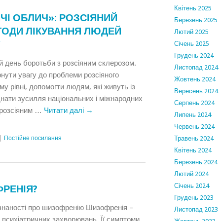
Квітень 2025
ЧІ ОБЛИЧ»: РОЗСІЯНИЙ
Березень 2025
ТОДИ ЛІКУВАННЯ ЛЮДЕЙ
Лютий 2025
Січень 2025
Грудень 2024
й день боротьби з розсіяним склерозом.
Листопад 2024
нути увагу до проблеми розсіяного
Жовтень 2024
у рівні, допомогти людям, які живуть із
Вересень 2024
днати зусилля національних і міжнародних
Серпень 2024
з розсіяним …
Читати далі
→
Липень 2024
Червень 2024
|
Постійне посилання
Травень 2024
Квітень 2024
Березень 2024
Лютий 2024
Січень 2024
РЕНІЯ?
Грудень 2023
ізнаності про шизофренію Шизофренія –
Листопад 2023
 психіатричних захворювань. Її симптоми