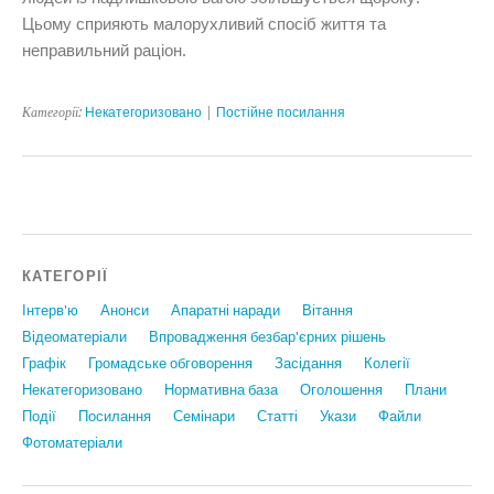
Цьому сприяють малорухливий спосіб життя та
неправильний раціон.
Категорії:
Некатегоризовано
|
Постійне посилання
КАТЕГОРІЇ
Інтерв'ю
Анонси
Апаратні наради
Вiтання
Відеоматеріали
Впровадження безбар'єрних рішень
Графiк
Громадське обговорення
Засідання
Колегії
Некатегоризовано
Нормативна база
Оголошення
Плани
Події
Посилання
Семінари
Статтi
Укази
Файли
Фотоматеріали