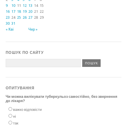
9
10
11
12
13
14
15
16
17
18
19
20
21
22
23
24
25
26
27
28
29
30
31
« Кві
Чер »
ПОШУК ПО САЙТУ
ОПИТУВАННЯ
Чи можна вилікувати туберкульоз самостійно, без звернення
до лікаря?
важко відповісти
ні
так