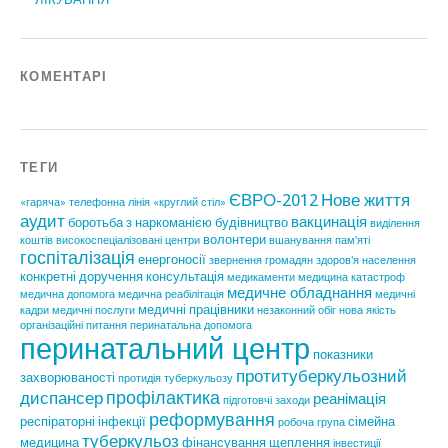
КОМЕНТАРІ
ТЕГИ
ЄВРО-2012
Нове життя
«гаряча» телефонна лінія
«круглий стіл»
аудит
вакцинація
боротьба з наркоманією
будівництво
виділення
волонтери
коштів
високоспеціалізовані центри
вшанування пам'яті
госпіталізація
енергоносії
звернення громадян
здоров'я населення
конкретні доручення
консультація
медикаменти
медицина катастроф
медичне обладнання
медична допомога
медична реабілітація
медичні
медичні працівники
кадри
медичні послуги
незаконний обіг
нова якість
організаційні питання
перинатальна допомога
перинатальний центр
показники
протитуберкульозний
захворюваності
протидія туберкульозу
профілактика
диспансер
реанімація
підготовчі заходи
реформування
респіраторні інфекції
сімейна
робоча група
туберкульоз
медицина
фінансування
щеплення
інвестиції