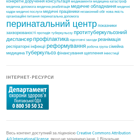
конкретні доручення
консультація
медикаменти
медицина катастроф
медичне обладнання
медична допомога
медична реабілітація
медичні
медичні працівники
кадри
медичні послуги
незаконний обіг
нова якість
організаційні питання
перинатальна допомога
перинатальний центр
показники
протитуберкульозний
захворюваності
протидія туберкульозу
профілактика
диспансер
реанімація
підготовчі заходи
реформування
респіраторні інфекції
сімейна
робоча група
туберкульоз
медицина
фінансування
щеплення
інвестиції
ІНТЕРНЕТ-РЕСУРСИ
Весь контент доступний за ліцензією
Creative Commons Attribution
4.0 International license
, якщо не зазначено інше.
|
Візуальне