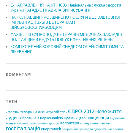
Е-НАПРАВЛЕННЯ НА КТ: НСЗУ Національна служба здоров’я
України НАГАДУЄ ПРАВИЛА ВИПИСУВАННЯ
НА ПОЛТАВЩИНІ РОЗШИРЕНО ПОСЛУГИ БЕЗКОШТОВНОЇ
ІМПЛАНТАЦІЇ ЗУБІВ ВЕТЕРАНАМ І
ВІЙСЬКОВОСЛУЖБОВЦЯМ
ФАХІВЦІ ІЗ СУПРОВОДУ ВЕТЕРАНІВ МЕДИЧНИХ ЗАКЛАДІВ
ПОЛТАВЩИНИ ВЕДУТЬ ПОШУК ЕФЕКТИВНИХ РІШЕНЬ
КОМП’ЮТЕРНИЙ ЗОРОВИЙ СИНДРОМ ОЧЕЙ: СИМПТОМИ ТА
ЛІКУВАННЯ
КОМЕНТАРІ
ТЕГИ
ЄВРО-2012
Нове життя
«гаряча» телефонна лінія
«круглий стіл»
аудит
вакцинація
боротьба з наркоманією
будівництво
виділення
волонтери
коштів
високоспеціалізовані центри
вшанування пам'яті
госпіталізація
енергоносії
звернення громадян
здоров'я населення