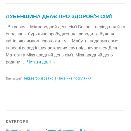
ЛУБЕНЩИНА ДБАЄ ПРО ЗДОРОВ’Я СІМ’Ї
15 травня – Міжнародний день сім’ї Весна – період надій та
сподівань, бурхливе пробудження природи та буяння
квітів, як символ нового життя… Мабуть, недарма саме
навесні серед інших важливих свят відзначається День
Матері та Міжнародний день сім’ї. Міжнародний день
родини …
Читати далі
→
Категорії:
Некатегоризовано
|
Постійне посилання
КАТЕГОРІЇ
Інтерв'ю
Анонси
Апаратні наради
Вiтання